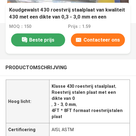
Koudgewalst 430 roestvrij staalplaat van kwaliteit
430 met een dikte van 0,3 - 3,0 mm en een
afmeting van 4 ft*8 ft door TISCO JISCO
MOQ：150
Prijs：1.59
Beste prijs
Contacteer ons
PRODUCTOMSCHRIJVING
Klasse 430 roestvrij staalplaat
,
Roestvrij stalen plaat met een
dikte van 0
Hoog licht:
,
3 - 3
,
0 mm
,
4FT * 8FT formaat roestvrijstalen
plaat
Certificering
AISI, ASTM