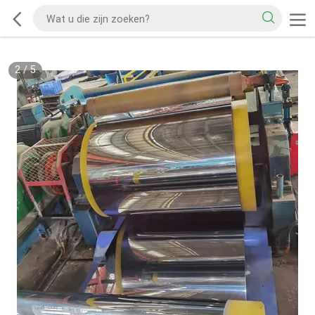
2
/
5