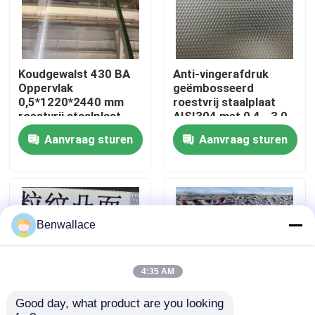
Over ons
Koudgewalst 430 BA
Anti-vingerafdruk
fabriekstour
Oppervlak
geëmbosseerd
0,5*1220*2440 mm
roestvrij staalplaat
roestvrij staalplaat
AISI304 met 0,4 - 3,0
Kwaliteitscontrole
met 6K
mm dikte voor
Aanvraag sturen
Aanvraag sturen
spiegeloppervlak
architecturale
toepassingen
Neem contact met ons op
Nieuws
Benwallace
Gevallen
4:35 AM
Good day, what product are you looking 
Vraag een offerte