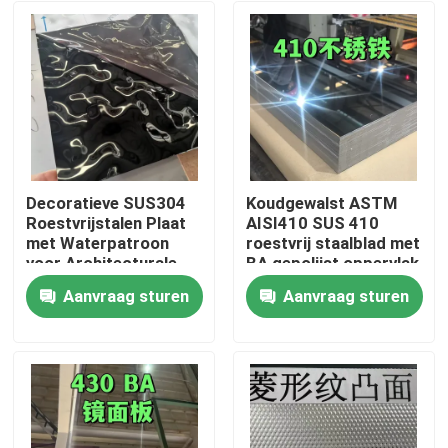
Decoratieve SUS304
Koudgewalst ASTM
Roestvrijstalen Plaat
AISI410 SUS 410
met Waterpatroon
roestvrij staalblad met
voor Architecturale
BA gepolijst oppervlak
Buitenruimtes
0,8 * 1220 * 2440
Aanvraag sturen
Aanvraag sturen
Huis
Producten
Video's