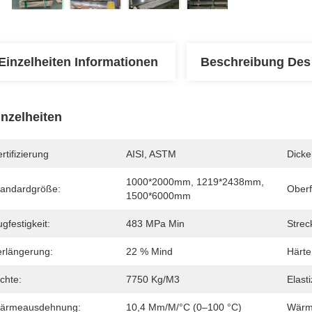
Einzelheiten Informationen
Beschreibung Des
inzelheiten
rtifizierung
AISI, ASTM
Dicke
1000*2000mm, 1219*2438mm, 
tandardgröße:
Oberf
1500*6000mm
gfestigkeit:
483 MPa Min
Strec
erlängerung:
22 % Mind
Härte
chte:
7750 Kg/m3
Elast
ärmeausdehnung:
10,4 Μm/m/°C (0–100 °C)
Wärme