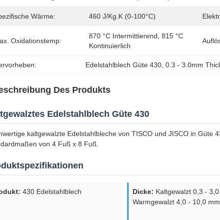
pezifische Wärme:
460 J/kg.K (0-100°C)
Elekt
870 °C Intermittierend, 815 °C 
ax. Oxidationstemp:
Auflö
Kontinuierlich
ervorheben:
Edelstahlblech Güte 430
, 
0.3 - 3.0mm Thic
eschreibung Des Produkts
tgewalztes Edelstahlblech Güte 430
wertige kaltgewalzte Edelstahlbleche von TISCO und JISCO in Güte 430
ndardmaßen von 4 Fuß x 8 Fuß.
duktspezifikationen
odukt:
430 Edelstahlblech
Dicke:
Kaltgewalzt 0,3 - 3,
Warmgewalzt 4,0 - 10,0 m