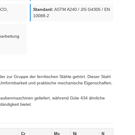
SCO,
Standard:
ASTM A240 / JIS G4305 / EN
10088-2
earbeitung
er zur Gruppe der ferritischen Stähle gehört. Dieser Stahl
e Umformbarkeit und praktische mechanische Eigenschaften,
hraubenmaschinen geliefert, während Güte 434 ähnliche
ändigkeit bietet.
Cr
Mo
Ni
N