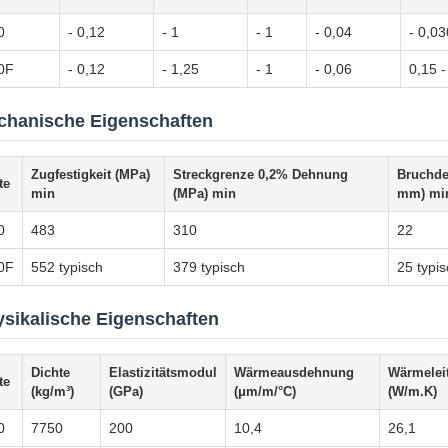
0
- 0,12
- 1
- 1
- 0,04
- 0,03
0F
- 0,12
- 1,25
- 1
- 0,06
0,15 -
chanische Eigenschaften
Zugfestigkeit (MPa)
Streckgrenze 0,2% Dehnung
Bruchde
te
min
(MPa) min
mm) mi
0
483
310
22
0F
552 typisch
379 typisch
25 typi
sikalische Eigenschaften
Dichte
Elastizitätsmodul
Wärmeausdehnung
Wärmeleit
te
(kg/m³)
(GPa)
(μm/m/°C)
(W/m.K)
0
7750
200
10,4
26,1