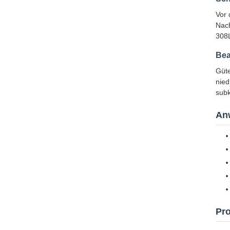
Vor 
Nach
308L
Bea
Güte
nied
subk
An
Pro