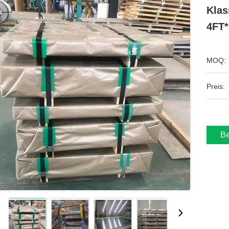
Klas
4FT*
MOQ:
Preis:
Be