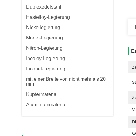
Duplexedelstahl
Hastelloy-Legierung
Nickellegierung
Monel-Legierung
Nitron-Legierung
E
Incoloy-Legierung
Ze
Inconel-Legierung
mit einer Breite von nicht mehr als 20
S
mm
Kupfermaterial
Zu
Aluminiummaterial
V
Di
W