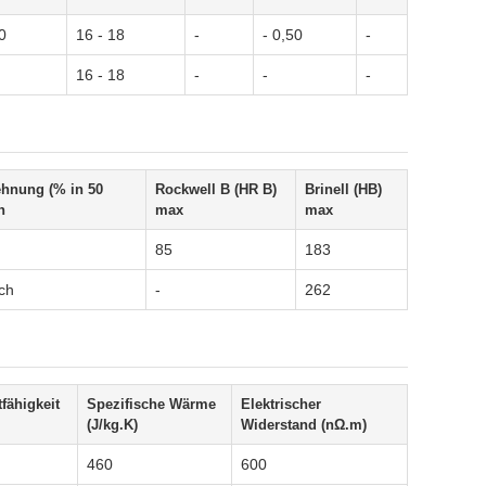
0
16 - 18
-
- 0,50
-
16 - 18
-
-
-
hnung (% in 50
Rockwell B (HR B)
Brinell (HB)
n
max
max
85
183
sch
-
262
fähigkeit
Spezifische Wärme
Elektrischer
(J/kg.K)
Widerstand (nΩ.m)
460
600