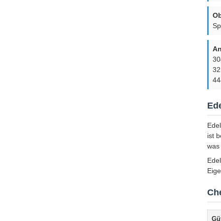
Ob
Sp
An
30
32
44
Ede
Edel
ist 
was 
Edel
Eige
Ch
Gü