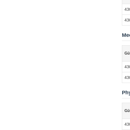
43
43
Me
Gü
43
43
Phy
Gü
43