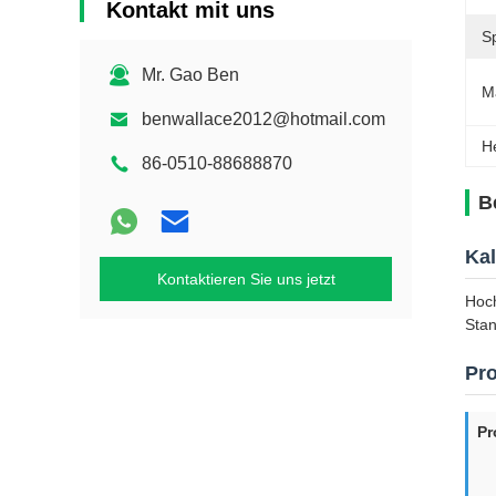
Kontakt mit uns
S
Mr. Gao Ben
M
benwallace2012@hotmail.com
H
86-0510-88688870
B
Kal
Kontaktieren Sie uns jetzt
Hoch
Sta
Pro
Pr