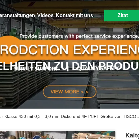
eranstaltungen
Videos
Kontakt mit uns
Zitat
ELHEITEN ZU DEN PROD
der Klasse 430 mit 0,3 - 3,0 mm Dicke und 4FT*8FT Größe von TISCO
Kalt