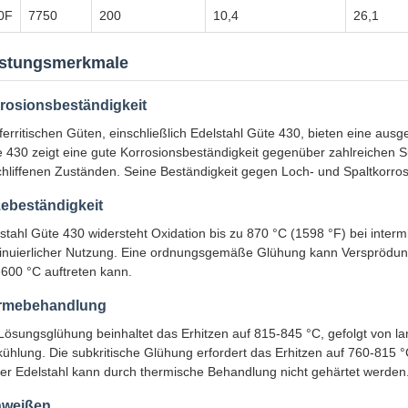
0F
7750
200
10,4
26,1
istungsmerkmale
rosionsbeständigkeit
 ferritischen Güten, einschließlich Edelstahl Güte 430, bieten eine au
 430 zeigt eine gute Korrosionsbeständigkeit gegenüber zahlreichen Su
hliffenen Zuständen. Seine Beständigkeit gegen Loch- und Spaltkorrosi
zebeständigkeit
stahl Güte 430 widersteht Oxidation bis zu 870 °C (1598 °F) bei interm
inuierlicher Nutzung. Eine ordnungsgemäße Glühung kann Versprödung
600 °C auftreten kann.
rmebehandlung
Lösungsglühung beinhaltet das Erhitzen auf 815-845 °C, gefolgt von 
kühlung. Die subkritische Glühung erfordert das Erhitzen auf 760-815
er Edelstahl kann durch thermische Behandlung nicht gehärtet werden
weißen