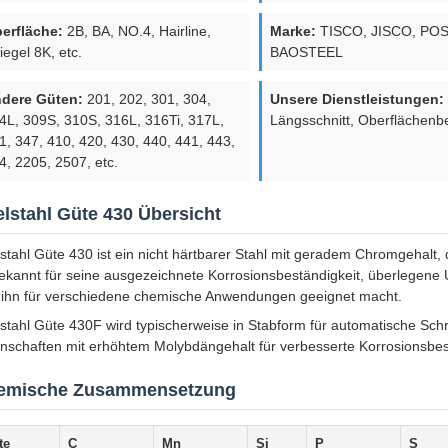
erfläche:
2B, BA, NO.4, Hairline,
Marke:
TISCO, JISCO, PO
iegel 8K, etc.
BAOSTEEL
dere Güten:
201, 202, 301, 304,
Unsere Dienstleistungen:
4L, 309S, 310S, 316L, 316Ti, 317L,
Längsschnitt, Oberflächenb
1, 347, 410, 420, 430, 440, 441, 443,
4, 2205, 2507, etc.
lstahl Güte 430 Übersicht
stahl Güte 430 ist ein nicht härtbarer Stahl mit geradem Chromgehalt, d
bekannt für seine ausgezeichnete Korrosionsbeständigkeit, überlegen
ihn für verschiedene chemische Anwendungen geeignet macht.
stahl Güte 430F wird typischerweise in Stabform für automatische Sc
nschaften mit erhöhtem Molybdängehalt für verbesserte Korrosionsbest
emische Zusammensetzung
te
C
Mn
Si
P
S