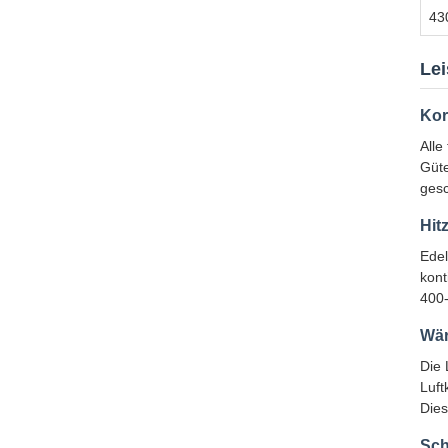
43
Le
Kor
Alle
Güte
gesc
Hit
Edel
kont
400-
Wä
Die 
Luft
Dies
Sch