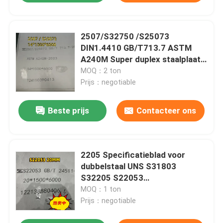
2507/S32750 /S25073
DIN1.4410 GB/T713.7 ASTM
A240M Super duplex staalplaat
14*1500*6000mm
MOQ：2 ton
Prijs：negotiable
Beste prijs
Contacteer ons
2205 Specificatieblad voor
dubbelstaal UNS S31803
S32205 S22053
Dubbelstaalplaat
MOQ：1 ton
20*1500*6000MM
Prijs：negotiable