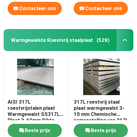
Contacteer ons
Contacteer ons
Warmgewalste Roestvrij staalplaat
(528)
AISI 317L
317L roestvrij staal
roestvrijstalen plaat
plaat warmgewalst 3-
Warmgewalst SS317L
10 mm Chemische
Plaat 3-60mm Dikte
samenstelling van 317l
1500mm-2000mm
roestvrij staal
Beste prijs
Beste prijs
Breedte