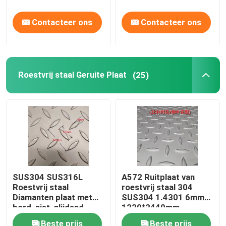
Contacteer ons
Contacteer ons
Roestvrij staal Geruite Plaat
(25)
SUS304 SUS316L
A572 Ruitplaat van
Roestvrij staal
roestvrij staal 304
Diamanten plaat met
SUS304 1.4301 6mm
bord, niet-glijdend,
1220*2440mm
geblazen plaat
Ruitplaat
Beste prijs
Beste prijs