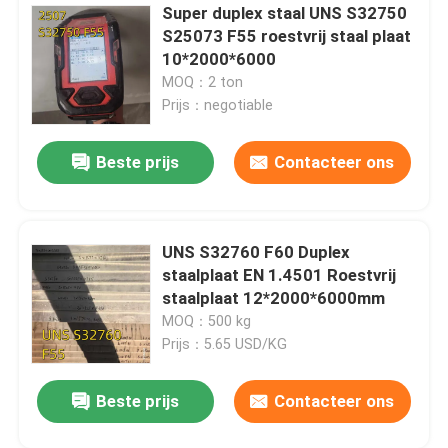
Super duplex staal UNS S32750
S25073 F55 roestvrij staal plaat
Nikkellegering
10*2000*6000
MOQ：2 ton
Monellegering
Prijs：negotiable
Beste prijs
Contacteer ons
Nitronische legering
Incoloylegering
UNS S32760 F60 Duplex
staalplaat EN 1.4501 Roestvrij
Inconellegering
staalplaat 12*2000*6000mm
MOQ：500 kg
Prijs：5.65 USD/KG
Titaniumlegering
Beste prijs
Contacteer ons
Koper materiaal