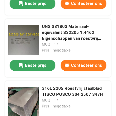
Beste prijs
Contacteer ons
UNS S31803 Materiaal-
equivalent S32205 1.4462
Eigenschappen van roestvrij
staal 2205 Duplex staalplaat
MOQ：1 t
Prijs：negotiable
Beste prijs
Contacteer ons
316L 2205 Roestvrij staalblad
TISCO POSCO 304 2507 347H
MOQ：1 t
Prijs：negotiable