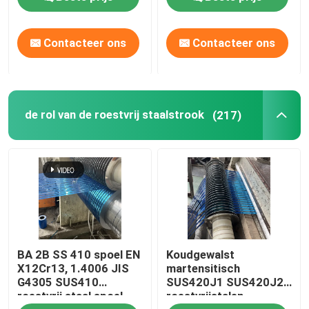
3*1500*3000 mm
Contacteer ons
Contacteer ons
de rol van de roestvrij staalstrook
(217)
BA 2B SS 410 spoel EN
Koudgewalst
X12Cr13, 1.4006 JIS
martensitisch
G4305 SUS410
SUS420J1 SUS420J2
roestvrij staal spoel
roestvrijstalen