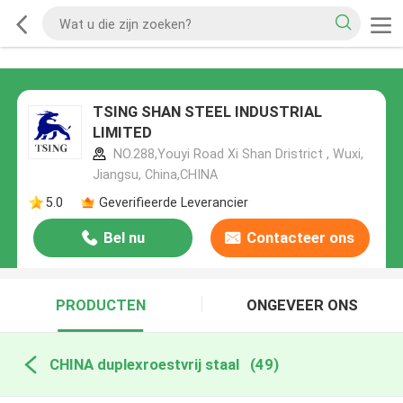
TSING SHAN STEEL INDUSTRIAL
LIMITED
NO.288,Youyi Road Xi Shan Dristrict , Wuxi,
Jiangsu, China,CHINA
5.0
Geverifieerde Leverancier
Bel nu
Contacteer ons
PRODUCTEN
ONGEVEER ONS
CHINA duplexroestvrij staal
(49)