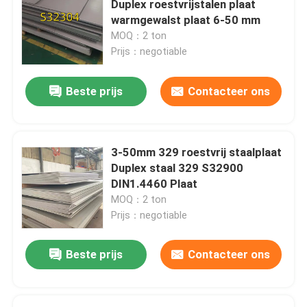
Duplex roestvrijstalen plaat
warmgewalst plaat 6-50 mm
de bar van de roestvrij staalhoek
MOQ：2 ton
Prijs：negotiable
Roestvrij staal Vlakke Bar
Beste prijs
Contacteer ons
U-balk van roestvrij staal
3-50mm 329 roestvrij staalplaat
ruwe staalstaaf
Duplex staal 329 S32900
DIN1.4460 Plaat
MOQ：2 ton
Hexbar van roestvrij staal
Prijs：negotiable
duplexroestvrij staal
Beste prijs
Contacteer ons
Hastelloylegering