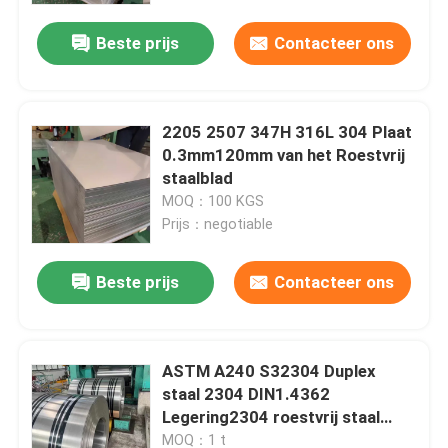
Beste prijs
Contacteer ons
2205 2507 347H 316L 304 Plaat
0.3mm120mm van het Roestvrij
staalblad
MOQ：100 KGS
Prijs：negotiable
Beste prijs
Contacteer ons
Huis
ASTM A240 S32304 Duplex
Producten
staal 2304 DIN1.4362
Legering2304 roestvrij staal
plaat3-20mm
Video's
MOQ：1 t