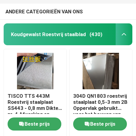
ANDERE CATEGORIEËN VAN ONS
Koudgewalst Roestvrij staalblad
(430)
TISCO TTS 443M
304D QN1803 roestvrij
Roestvrij staalplaat
staalplaat 0,5-3 mm 2B
SS443 - 0,8 mm Dikte
Oppervlak gebruikt
nr. 4 Afwerking en
voor het bouwen van
beschermende coating
dakwand
Beste prijs
Beste prijs