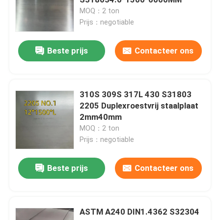
MOQ：2 ton
Prijs：negotiable
Koudgewalst Roestvrij staalblad
Beste prijs
Contacteer ons
Warmgewalste Roestvrij staalplaat
Roestvrij staal Geruite Plaat
310S 309S 317L 430 S31803
2205 Duplexroestvrij staalplaat
2mm40mm
de rol van de roestvrij staalstrook
MOQ：2 ton
Prijs：negotiable
Roestvrij staal Gelaste Buis
Beste prijs
Contacteer ons
Roestvrij staal Naadloze Buis
ASTM A240 DIN1.4362 S32304
Roestvrij staal Ronde Bar