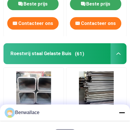
strip 0,3-3 mm
spoelband 0,3-3 mm
Beste prijs
Beste prijs
Contacteer ons
Contacteer ons
Roestvrij staal Gelaste Buis
(61)
ASTM 316L SS
409L Roestvrijstalen
Benwallace
Vierkant buis TP316L
Lasbuis 2D Gepolijst
1.4404 Gespannen
SUH409L SS Buis
roestvrijstalen buis
60*1,5*6000