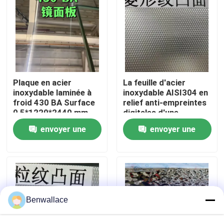
À propos de nous
visite de l'usine
Plaque en acier
La feuille d'acier
Contrôle de la qualité
inoxydable laminée à
inoxydable AISI304 en
froid 430 BA Surface
relief anti-empreintes
0,5*1220*2440 mm
digitales d'une
avec surface miroir 6K
épaisseur de 0,4 à 3,0
Nous contacter
envoyer une
envoyer une
mm pour les
applications
demande
demande
architecturales
Nouvelles
Les affaires
Benwallace
Demandez un devis