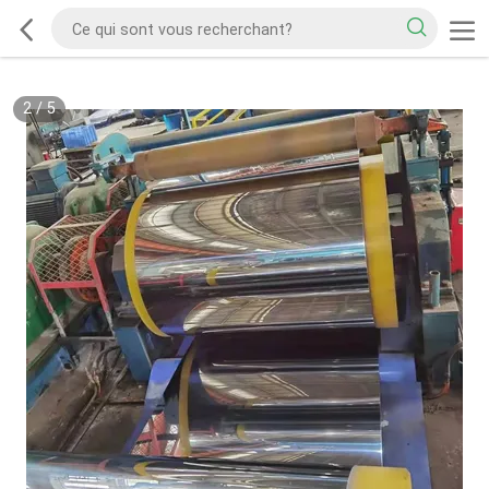
2
/
5