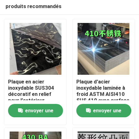
produits recommandés
Plaque en acier
Plaque d'acier
inoxydable SUS304
inoxydable laminée à
décoratif en relief
froid ASTM AISI410
À la maison
pour l'extérieur
SUS 410 avec surface
architectural
polissée BA
envoyer une
envoyer une
0,8*1220*2440
Produits
demande
demande
Vidéos