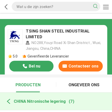
TSING SHAN STEEL INDUSTRIAL
LIMITED
NO.288,Youyi Road Xi Shan Dristrict , Wuxi,
Jiangsu, China,CHINA
5.0
Geverifieerde Leverancier
Bel nu
Contacteer ons
PRODUCTEN
ONGEVEER ONS
CHINA Nitronische legering
(7)