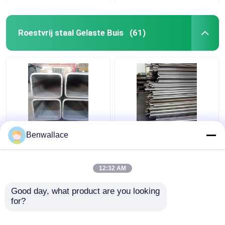
Roestvrij staal Gelaste Buis
(61)
ASTM 316L SS
409L Roestvrijstalen
Benwallace
Vierkant buis TP316L
Lasbuis 2D Gepolijst
1.4404 Gespannen
SUH409L SS Buis
roestvrijstalen buis
60*1,5*6000
12:32 AM
200*200*6MM
Autoonderdelen
Beste prijs
Beste prijs
Good day, what product are you looking 
for?
Contacteer ons
Contacteer ons