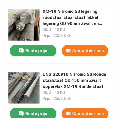
XM-19 Nitronic 50 legering
roodstaal staal staaf nikkel
legering OD 90mm Zwart en
helder oppervlak
MOQ：10 KG
Prijs：23USD/KG
Beste prijs
Contacteer ons
UNS S20910 Nitronic 50 Ronde
staalstaaf OD 150 mm Zwart
oppervlak XM-19 Ronde staaf
MOQ：10 KG
Prijs：25USD/KG
Beste prijs
Contacteer ons