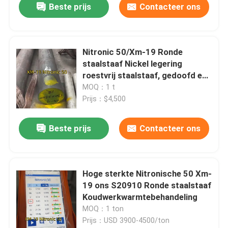
Beste prijs
Contacteer ons
Nitronic 50/Xm-19 Ronde
staalstaaf Nickel legering
roestvrij staalstaaf, gedoofd en
gehard
MOQ：1 t
Prijs：$4,500
Beste prijs
Contacteer ons
Hoge sterkte Nitronische 50 Xm-
19 ons S20910 Ronde staalstaaf
Koudwerkwarmtebehandeling
MOQ：1 ton
Prijs：USD 3900-4500/ton