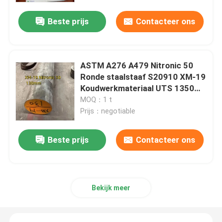
Beste prijs
Contacteer ons
ASTM A276 A479 Nitronic 50
Ronde staalstaaf S20910 XM-19
Koudwerkmateriaal UTS 1350
MPA
MOQ：1 t
Prijs：negotiable
Beste prijs
Contacteer ons
Huis
Producten
Bekijk meer
Video's