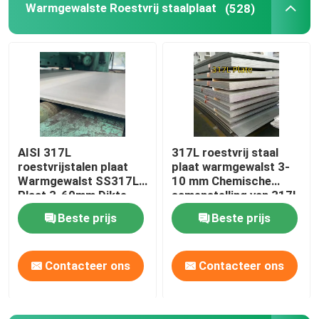
Warmgewalste Roestvrij staalplaat
(528)
de bar van de roestvrij staalhoek
Roestvrij staal Vlakke Bar
U-balk van roestvrij staal
AISI 317L
317L roestvrij staal
roestvrijstalen plaat
plaat warmgewalst 3-
ruwe staalstaaf
Warmgewalst SS317L
10 mm Chemische
Plaat 3-60mm Dikte
samenstelling van 317l
1500mm-2000mm
roestvrij staal
Hexbar van roestvrij staal
Beste prijs
Beste prijs
Breedte
duplexroestvrij staal
Contacteer ons
Contacteer ons
Hastelloylegering