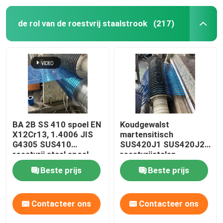
Aluminiummateriaal
de rol van de roestvrij staalstrook
(217)
BA 2B SS 410 spoel EN
Koudgewalst
X12Cr13, 1.4006 JIS
martensitisch
G4305 SUS410
SUS420J1 SUS420J2
roestvrij staal spoel
roestvrijstalen
strip 0,3-3 mm
spoelband 0,3-3 mm
Beste prijs
Beste prijs
Contacteer ons
Contacteer ons