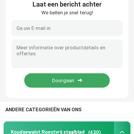
Laat een bericht achter
We bellen je snel terug!
Over ons
fabriekstour
Kwaliteitscontrole
Neem contact met ons op
Nieuws
ANDERE CATEGORIEËN VAN ONS
Gevallen
Vraag een offerte
Koudgewalst Roestvrij staalblad
(430)