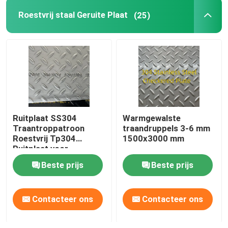
Roestvrij staal Geruite Plaat
(25)
Nikkellegering
Monellegering
Nitronische legering
Ruitplaat SS304
Warmgewalste
Incoloylegering
Traantroppatroon
traandruppels 3-6 mm
Roestvrij Tp304
1500x3000 mm
Ruitplaat voor
Inconellegering
bouwvloeren
Beste prijs
Beste prijs
Titaniumlegering
Contacteer ons
Contacteer ons
Koper materiaal