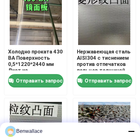
О нас
экскурсия по заводу
Холодно проката 430
Нержавеющая сталь
Контроль качества
BA Поверхность
AISI304 с тиснением
0,5*1220*2440 мм
против отпечатков
Лист из
пальцев толщиной
нержавеющей стали
0,4 - 3,0 мм для
Свяжитесь с нами
Отправить запрос
Отправить запрос
с зеркальной
архитектурных
поверхностью 6K
применений
Новости
Случаи
Benwallace
Запросите цитату