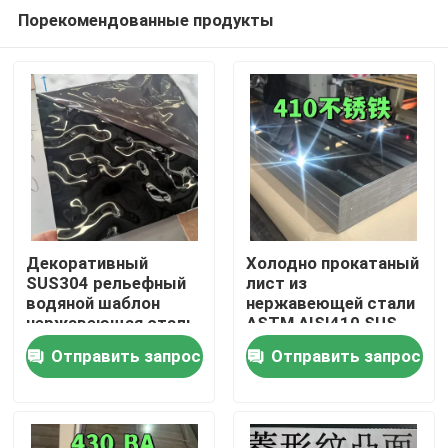
Порекомендованные продукты
Декоративный
Холодно прокатаный
SUS304 рельефный
лист из
водяной шаблон
нержавеющей стали
Домой
нержавеющая сталь
ASTM AISI410 SUS
для архитектурных
410 с полированной
Отправить запрос
Отправить запрос
наружных
поверхностью BA
Продукты
0,8*1220*2440
Видеозаписи