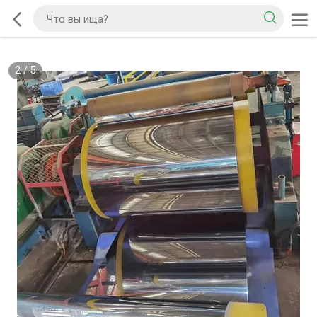
2
/
5