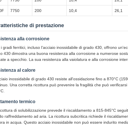
0
7750
200
10,4
26,1
0F
7750
200
10,4
26,1
atteristiche di prestazione
istenza alla corrosione
i i gradi ferritici, incluso l'acciaio inossidabile di grado 430, offrono un'
o 430 dimostra una buona resistenza alla corrosione a numerose sosta
date a specchio. La sua resistenza alla vaiolatura e alla corrosione inte
istenza al calore
ciaio inossidabile di grado 430 resiste all'ossidazione fino a 870°C (15
inuo. Una corretta ricottura può prevenire la fragilità che può verificar
°C.
ttamento termico
icottura di solubilizzazione prevede il riscaldamento a 815-845°C segui
do raffreddamento ad aria. La ricottura subcritica richiede il riscalda
ra in acqua. Questo acciaio inossidabile non può essere indurito medi