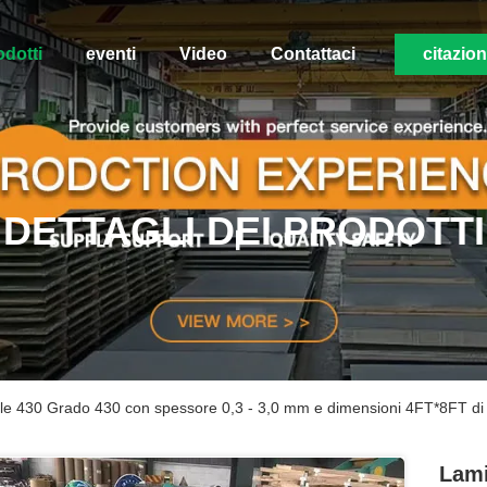
odotti
eventi
Video
Contattaci
citazio
DETTAGLI DEI PRODOTTI
bile 430 Grado 430 con spessore 0,3 - 3,0 mm e dimensioni 4FT*8FT 
Lami