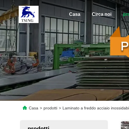
Casa
Circa noi
pr
Casa
>
prodotti
>
Laminato a freddo acciaio inossida
prodotti