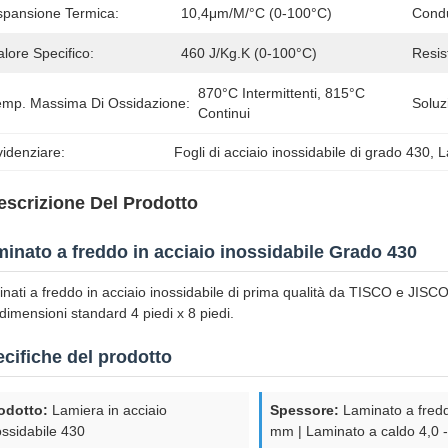
spansione Termica:
10,4μm/m/°C (0-100°C)
Condu
lore Specifico:
460 J/kg.K (0-100°C)
Resist
870°C Intermittenti, 815°C 
emp. Massima Di Ossidazione:
Soluz
Continui
idenziare:
Fogli di acciaio inossidabile di grado 430
, 
L
escrizione Del Prodotto
inato a freddo in acciaio inossidabile Grado 430
nati a freddo in acciaio inossidabile di prima qualità da TISCO e JISC
dimensioni standard 4 piedi x 8 piedi.
cifiche del prodotto
odotto:
Lamiera in acciaio
Spessore:
Laminato a fredd
ossidabile 430
mm | Laminato a caldo 4,0 