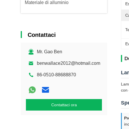
Materiale di alluminio
E
Ca
T
Contattaci
Ev
Mr. Gao Ben
D
benwallace2012@hotmail.com
Lam
86-0510-88688870
Lami
con 
Spe
Contattaci ora
Pr
in