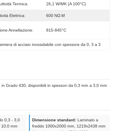
ttività Termica:
26,1 W/mK (a 100°C)
ività Elettrica:
600 NΩ.m
ione Annellazione:
815-845°C
amiera di acciaio inossidabile con spessore da 0
, 
3 a 3
O in Grado 430, disponibili in spessori da 0,3 mm a 3,0 mm
o 0,3 - 3,0
Dimensione standard:
Laminato a
- 10,0 mm
freddo 1000x2000 mm, 1219x2438 mm