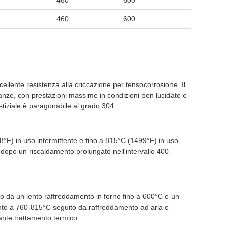
460
600
460
600
eccellente resistenza alla criccazione per tensocorrosione. Il
nze, con prestazioni massime in condizioni ben lucidate o
rstiziale è paragonabile al grado 304.
98°F) in uso intermittente e fino a 815°C (1499°F) in uso
si dopo un riscaldamento prolungato nell'intervallo 400-
to da un lento raffreddamento in forno fino a 600°C e un
mento a 760-815°C seguito da raffreddamento ad aria o
ante trattamento termico.