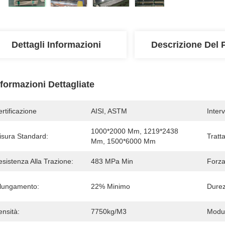
Dettagli Informazioni
Descrizione Del 
nformazioni Dettagliate
rtificazione
AISI, ASTM
Inter
1000*2000 Mm, 1219*2438 
isura Standard:
Tratt
Mm, 1500*6000 Mm
sistenza Alla Trazione:
483 MPa Min
Forza
llungamento:
22% Minimo
Durez
nsità:
7750kg/m3
Modul