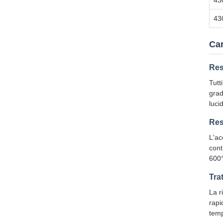
43
43
Car
Res
Tutt
grad
luci
Res
L'ac
cont
600
Tra
La r
rapi
temp