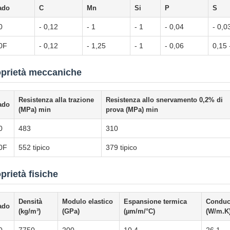
ado
C
Mn
Si
P
S
0
- 0,12
- 1
- 1
- 0,04
- 0,0
0F
- 0,12
- 1,25
- 1
- 0,06
0,15 
oprietà meccaniche
Resistenza alla trazione
Resistenza allo snervamento 0,2% di
ado
(MPa) min
prova (MPa) min
0
483
310
0F
552 tipico
379 tipico
prietà fisiche
Densità
Modulo elastico
Espansione termica
Conduci
ado
(kg/m³)
(GPa)
(µm/m/°C)
(W/m.K