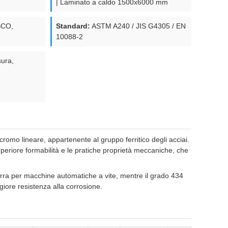
| Laminato a caldo 1500x6000 mm
SCO,
Standard:
ASTM A240 / JIS G4305 / EN
10088-2
sura,
romo lineare, appartenente al gruppo ferritico degli acciai.
uperiore formabilità e le pratiche proprietà meccaniche, che
barra per macchine automatiche a vite, mentre il grado 434
giore resistenza alla corrosione.