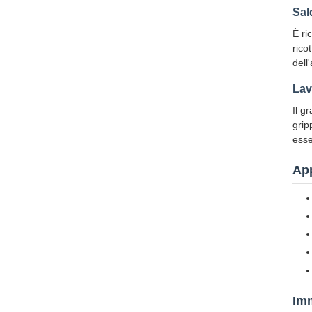
Sal
È ri
rico
dell
Lav
Il g
grip
esse
App
Imm