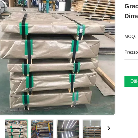
Grad
Dime
MOQ:
Prezzo
Ott