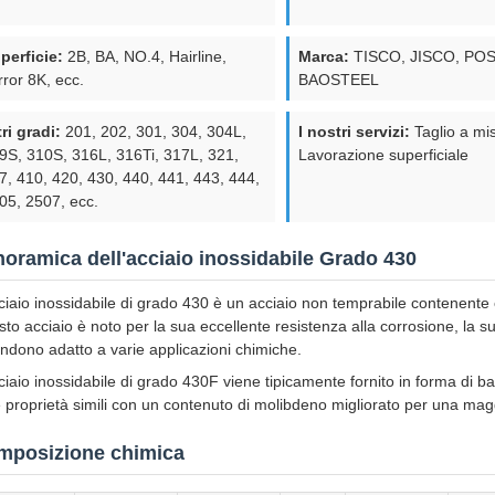
perficie:
2B, BA, NO.4, Hairline,
Marca:
TISCO, JISCO, PO
rror 8K, ecc.
BAOSTEEL
tri gradi:
201, 202, 301, 304, 304L,
I nostri servizi:
Taglio a mi
9S, 310S, 316L, 316Ti, 317L, 321,
Lavorazione superficiale
7, 410, 420, 430, 440, 441, 443, 444,
05, 2507, ecc.
oramica dell'acciaio inossidabile Grado 430
ciaio inossidabile di grado 430 è un acciaio non temprabile contenente c
to acciaio è noto per la sua eccellente resistenza alla corrosione, la s
endono adatto a varie applicazioni chimiche.
ciaio inossidabile di grado 430F viene tipicamente fornito in forma di 
e proprietà simili con un contenuto di molibdeno migliorato per una mag
mposizione chimica