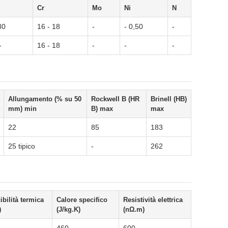
Cr
Mo
Ni
N
30
16 - 18
-
- 0,50
-
-
16 - 18
-
-
-
Allungamento (% su 50
Rockwell B (HR
Brinell (HB)
mm) min
B) max
max
22
85
183
25 tipico
-
262
bilità termica
Calore specifico
Resistività elettrica
)
(J/kg.K)
(nΩ.m)