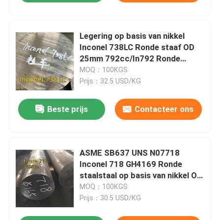
Legering op basis van nikkel
Inconel 738LC Ronde staaf OD
25mm 792cc/In792 Ronde
staafas
MOQ：100KGS
Prijs：32.5 USD/KG
Beste prijs
Contacteer ons
ASME SB637 UNS N07718
Inconel 718 GH4169 Ronde
staalstaal op basis van nikkel OD
165 mm gesmeed staaf
MOQ：100KGS
Prijs：30.5 USD/KG