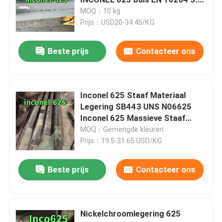
Materiaalproef
MOQ：10 kg
Prijs：USD20-34.45/KG
Koudgewalst Roestvrij staalblad
Beste prijs
Contacteer ons
Warmgewalste Roestvrij staalplaat
Roestvrij staal Geruite Plaat
Inconel 625 Staaf Materiaal
Legering SB443 UNS N06625
Inconel 625 Massieve Staaf
de rol van de roestvrij staalstrook
130mm 150mm
MOQ：Gemengde kleuren
Prijs：19.5-31.65 USD/KG
Roestvrij staal Gelaste Buis
Beste prijs
Contacteer ons
Roestvrij staal Naadloze Buis
Nickelchroomlegering 625
Roestvrij staal Ronde Bar