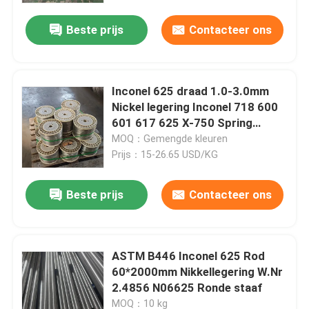
Beste prijs
Contacteer ons
Inconel 625 draad 1.0-3.0mm
Nickel legering Inconel 718 600
601 617 625 X-750 Spring
welding Incoloy draad
MOQ：Gemengde kleuren
Prijs：15-26.65 USD/KG
Beste prijs
Contacteer ons
Huis
ASTM B446 Inconel 625 Rod
Producten
60*2000mm Nikkellegering W.Nr
2.4856 N06625 Ronde staaf
Video's
MOQ：10 kg