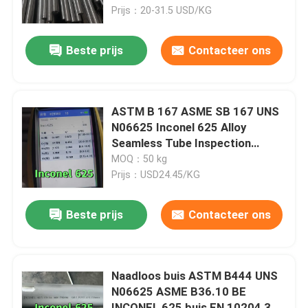
Prijs：20-31.5 USD/KG
Over ons
Beste prijs
Contacteer ons
fabriekstour
ASTM B 167 ASME SB 167 UNS
Kwaliteitscontrole
N06625 Inconel 625 Alloy
Seamless Tube Inspection
Report van derden
MOQ：50 kg
Neem contact met ons op
Prijs：USD24.45/KG
Nieuws
Beste prijs
Contacteer ons
Gevallen
Naadloos buis ASTM B444 UNS
N06625 ASME B36.10 BE
Vraag een offerte
INCONEL 625 buis EN 10204 3.1