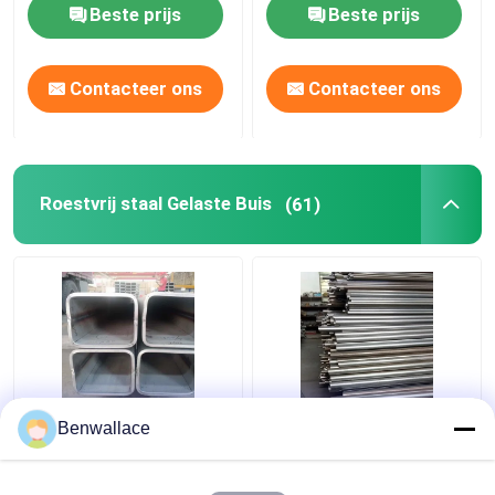
strip 0,3-3 mm
spoelband 0,3-3 mm
Beste prijs
Beste prijs
Contacteer ons
Contacteer ons
Roestvrij staal Gelaste Buis
(61)
ASTM 316L SS
409L Roestvrijstalen
Benwallace
Vierkant buis TP316L
Lasbuis 2D Gepolijst
1.4404 Gespannen
SUH409L SS Buis
roestvrijstalen buis
60*1,5*6000