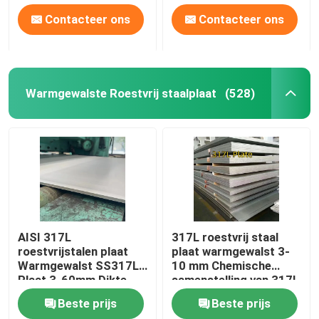
Contacteer ons
Contacteer ons
Warmgewalste Roestvrij staalplaat
(528)
AISI 317L
317L roestvrij staal
roestvrijstalen plaat
plaat warmgewalst 3-
Warmgewalst SS317L
10 mm Chemische
Plaat 3-60mm Dikte
samenstelling van 317l
1500mm-2000mm
roestvrij staal
Beste prijs
Beste prijs
Breedte