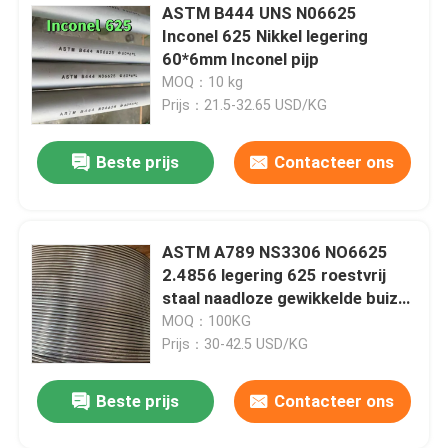
ASTM B444 UNS N06625
Inconel 625 Nikkel legering
Nikkellegering
60*6mm Inconel pijp
MOQ：10 kg
Monellegering
Prijs：21.5-32.65 USD/KG
Beste prijs
Contacteer ons
Nitronische legering
Incoloylegering
ASTM A789 NS3306 NO6625
2.4856 legering 625 roestvrij
Inconellegering
staal naadloze gewikkelde buizen
3/8"X0.049
MOQ：100KG
Prijs：30-42.5 USD/KG
Titaniumlegering
Beste prijs
Contacteer ons
Koper materiaal