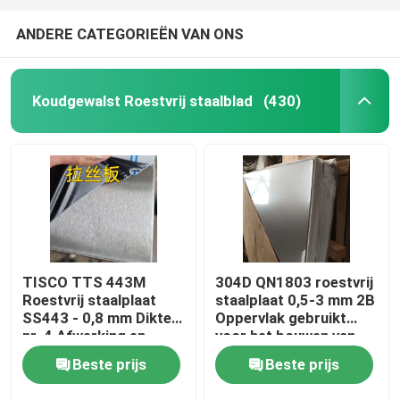
ANDERE CATEGORIEËN VAN ONS
Koudgewalst Roestvrij staalblad
(430)
TISCO TTS 443M
304D QN1803 roestvrij
Roestvrij staalplaat
staalplaat 0,5-3 mm 2B
SS443 - 0,8 mm Dikte
Oppervlak gebruikt
nr. 4 Afwerking en
voor het bouwen van
beschermende coating
dakwand
Beste prijs
Beste prijs