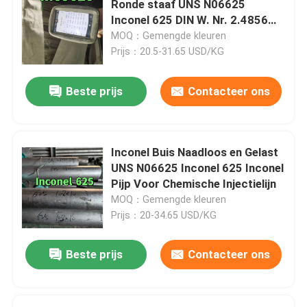
Ronde staaf UNS N06625
Inconel 625 DIN W. Nr. 2.4856
de bar van de roestvrij staalhoek
Staaf 6-300 mm
MOQ：Gemengde kleuren
Prijs：20.5-31.65 USD/KG
Roestvrij staal Vlakke Bar
Beste prijs
Contacteer ons
U-balk van roestvrij staal
Inconel Buis Naadloos en Gelast
ruwe staalstaaf
UNS N06625 Inconel 625 Inconel
Pijp Voor Chemische Injectielijn
MOQ：Gemengde kleuren
Hexbar van roestvrij staal
Prijs：20-34.65 USD/KG
duplexroestvrij staal
Beste prijs
Contacteer ons
Hastelloylegering