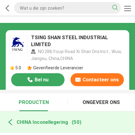
TSING SHAN STEEL INDUSTRIAL
LIMITED
NO.288,Youyi Road Xi Shan Dristrict , Wuxi,
Jiangsu, China,CHINA
5.0
Geverifieerde Leverancier
Bel nu
Contacteer ons
PRODUCTEN
ONGEVEER ONS
CHINA Inconellegering
(50)