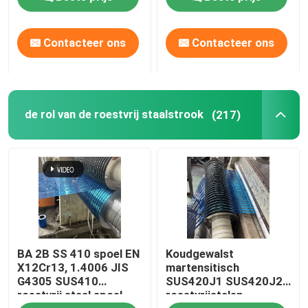
3*1500*3000 mm
Contacteer ons
Contacteer ons
de rol van de roestvrij staalstrook
(217)
BA 2B SS 410 spoel EN
Koudgewalst
X12Cr13, 1.4006 JIS
martensitisch
G4305 SUS410
SUS420J1 SUS420J2
roestvrij staal spoel
roestvrijstalen