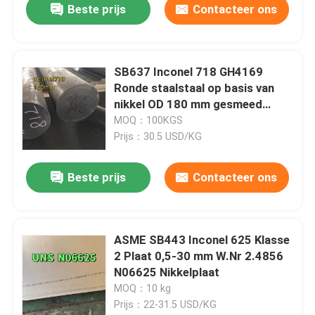
Beste prijs
Contacteer ons
SB637 Inconel 718 GH4169
Ronde staalstaal op basis van
nikkel OD 180 mm gesmeed
staaf
MOQ：100KGS
Prijs：30.5 USD/KG
Beste prijs
Contacteer ons
ASME SB443 Inconel 625 Klasse
2 Plaat 0,5-30 mm W.Nr 2.4856
N06625 Nikkelplaat
MOQ：10 kg
Prijs：22-31.5 USD/KG