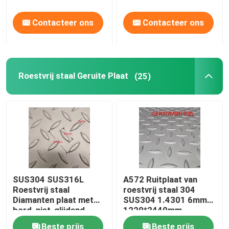
Contacteer ons
Contacteer ons
Roestvrij staal Geruite Plaat
(25)
SUS304 SUS316L
A572 Ruitplaat van
Roestvrij staal
roestvrij staal 304
Diamanten plaat met
SUS304 1.4301 6mm
bord, niet-glijdend,
1220*2440mm
geblazen plaat
Ruitplaat
Beste prijs
Beste prijs