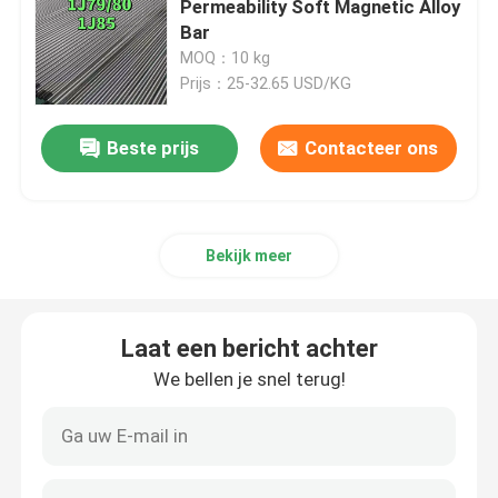
Permeability Soft Magnetic Alloy
Bar
de bar van de roestvrij staalhoek
MOQ：10 kg
Prijs：25-32.65 USD/KG
Roestvrij staal Vlakke Bar
Beste prijs
Contacteer ons
U-balk van roestvrij staal
Bekijk meer
ruwe staalstaaf
Hexbar van roestvrij staal
Laat een bericht achter
We bellen je snel terug!
duplexroestvrij staal
Hastelloylegering