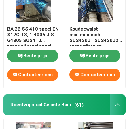
BA 2B SS 410 spoel EN
Koudgewalst
X12Cr13, 1.4006 JIS
martensitisch
G4305 SUS410
SUS420J1 SUS420J2
roestvrij staal spoel
roestvrijstalen
strip 0,3-3 mm
spoelband 0,3-3 mm
Beste prijs
Beste prijs
Contacteer ons
Contacteer ons
Roestvrij staal Gelaste Buis
(61)