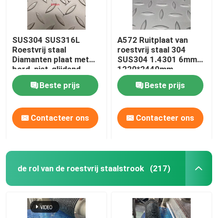
SUS304 SUS316L
A572 Ruitplaat van
Roestvrij staal
roestvrij staal 304
Diamanten plaat met
SUS304 1.4301 6mm
bord, niet-glijdend,
1220*2440mm
geblazen plaat
Ruitplaat
Beste prijs
Beste prijs
3*1500*3000 mm
Contacteer ons
Contacteer ons
de rol van de roestvrij staalstrook
(217)