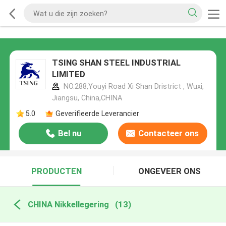
TSING SHAN STEEL INDUSTRIAL
LIMITED
NO.288,Youyi Road Xi Shan Dristrict , Wuxi,
Jiangsu, China,CHINA
5.0
Geverifieerde Leverancier
Bel nu
Contacteer ons
PRODUCTEN
ONGEVEER ONS
CHINA Nikkellegering
(13)