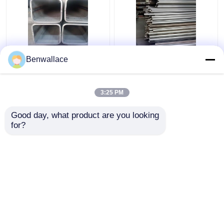
ASTM 316L SS
409L Roestvrijstalen
Benwallace
Vierkant buis TP316L
Lasbuis 2D Gepolijst
1.4404 Gespannen
SUH409L SS Buis
roestvrijstalen buis
60*1,5*6000
3:25 PM
200*200*6MM
Autoonderdelen
Beste prijs
Beste prijs
Good day, what product are you looking 
for?
Contacteer ons
Contacteer ons
Bekijk meer
Thuis
Ongeveer ons
Contacteer ons
Desktop Site