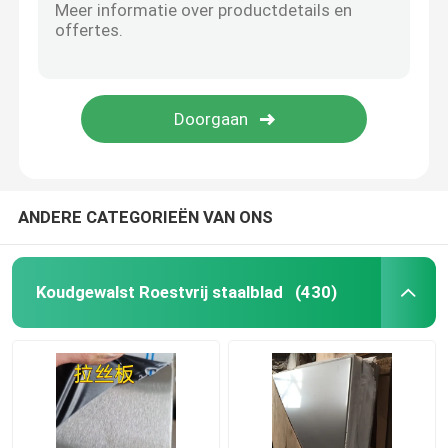
Nikkellegering
Monellegering
Nitronische legering
ANDERE CATEGORIEËN VAN ONS
Incoloylegering
Koudgewalst Roestvrij staalblad
(430)
Inconellegering
Titaniumlegering
Koper materiaal