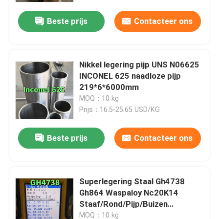
Beste prijs
Contacteer ons
Nikkel legering pijp UNS N06625
INCONEL 625 naadloze pijp
219*6*6000mm
MOQ：10 kg
Prijs：16.5-25.65 USD/KG
Beste prijs
Contacteer ons
Huis
Superlegering Staal Gh4738
Producten
Gh864 Waspaloy Nc20K14
Staaf/Rond/Pijp/Buizen
Oxidatie- en
Video's
MOQ：10 kg