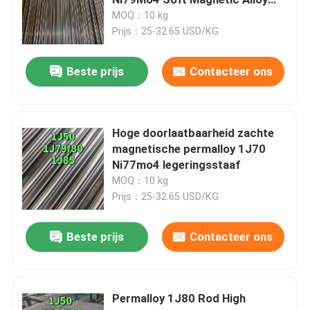
Bar
MOQ：10 kg
Prijs：25-32.65 USD/KG
Koudgewalst Roestvrij staalblad
Beste prijs
Contacteer ons
Warmgewalste Roestvrij staalplaat
Roestvrij staal Geruite Plaat
Hoge doorlaatbaarheid zachte
magnetische permalloy 1J70
Ni77mo4 legeringsstaaf
de rol van de roestvrij staalstrook
MOQ：10 kg
Prijs：25-32.65 USD/KG
Roestvrij staal Gelaste Buis
Beste prijs
Contacteer ons
Roestvrij staal Naadloze Buis
Permalloy 1J80 Rod High
Roestvrij staal Ronde Bar