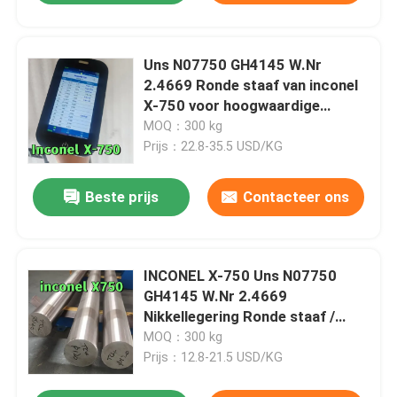
Uns N07750 GH4145 W.Nr
2.4669 Ronde staaf van inconel
X-750 voor hoogwaardige
motorbindingen
MOQ：300 kg
Prijs：22.8-35.5 USD/KG
Beste prijs
Contacteer ons
INCONEL X-750 Uns N07750
GH4145 W.Nr 2.4669
Nikkellegering Ronde staaf /
staaf Helder en zwart oppervlak
MOQ：300 kg
Prijs：12.8-21.5 USD/KG