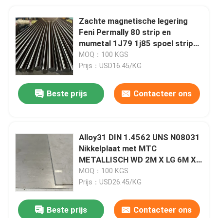
Zachte magnetische legering
Feni Permally 80 strip en
mumetal 1J79 1j85 spoel strip
plaat
MOQ：100 KGS
Prijs：USD16.45/KG
Beste prijs
Contacteer ons
Alloy31 DIN 1.4562 UNS N08031
Nikkelplaat met MTC
METALLISCH WD 2M X LG 6M X
THK 12MM
MOQ：100 KGS
Prijs：USD26.45/KG
Beste prijs
Contacteer ons