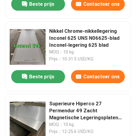
Beste prijs
Contacteer ons
Nikkel Chrome-nikkellegering
Inconel 625 UNS N06625-blad
Inconel-legering 625 blad
MOQ：10 kg
Prijs：10-31.5 USD/KG
Beste prijs
Contacteer ons
Superieure Hiperco 27
Permendur 49 Zacht
Magnetische Legeringsplaten
voor Precisie-elektronica
MOQ：10 kg
Prijs：12-25.6 USD/KG