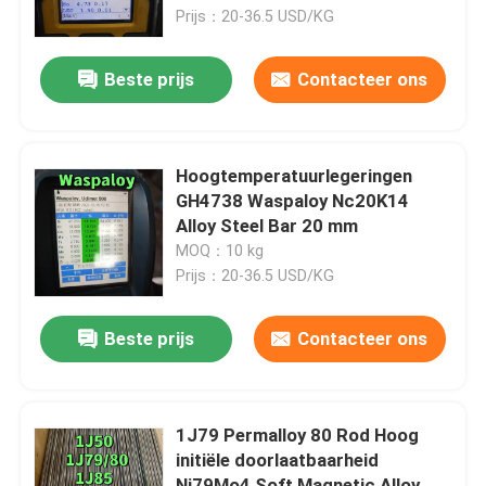
Corrosiebestendigheid
Prijs：20-36.5 USD/KG
Over ons
Beste prijs
Contacteer ons
fabriekstour
Hoogtemperatuurlegeringen
Kwaliteitscontrole
GH4738 Waspaloy Nc20K14
Alloy Steel Bar 20 mm
MOQ：10 kg
Neem contact met ons op
Prijs：20-36.5 USD/KG
Nieuws
Beste prijs
Contacteer ons
Gevallen
1J79 Permalloy 80 Rod Hoog
initiële doorlaatbaarheid
Vraag een offerte
Ni79Mo4 Soft Magnetic Alloy