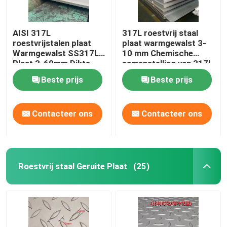
AISI 317L
317L roestvrij staal
roestvrijstalen plaat
plaat warmgewalst 3-
Warmgewalst SS317L
10 mm Chemische
Plaat 3-60mm Dikte
samenstelling van 317l
1500mm-2000mm
roestvrij staal
Beste prijs
Beste prijs
Breedte
Contacteer ons
Contacteer ons
Roestvrij staal Geruite Plaat
(25)