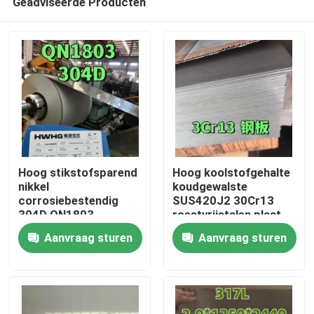
Geadviseerde Producten
Hoog stikstofsparend
Hoog koolstofgehalte
nikkel
koudgewalste
corrosiebestendig
SUS420J2 30Cr13
304D QN1803
roestvrijstalen plaat
Huis
roestvrij staalplaat
0,5-3,0 mm 2B
Aanvraag sturen
Aanvraag sturen
2mm 2B Oppervlak
oppervlak gebruikt
gebruikt voor wastafel
voor messen
Producten
Video's