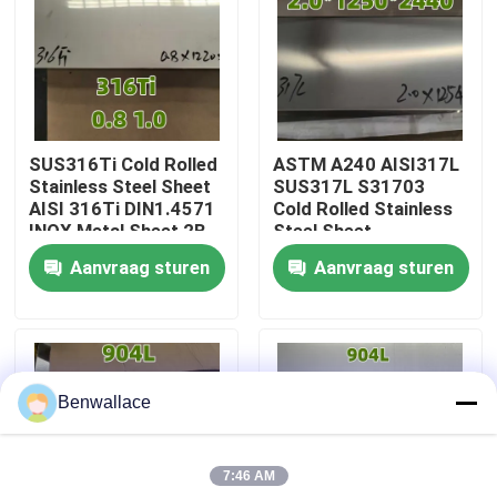
Over ons
fabriekstour
SUS316Ti Cold Rolled
ASTM A240 AISI317L
Stainless Steel Sheet
SUS317L S31703
Kwaliteitscontrole
AISI 316Ti DIN1.4571
Cold Rolled Stainless
INOX Metal Sheet 2B
Steel Sheet
0.8mm
2.0*1220*2440MM
Aanvraag sturen
Aanvraag sturen
Neem contact met ons op
Nieuws
Benwallace
Gevallen
7:46 AM
Vraag een offerte