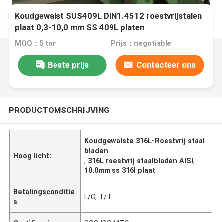
Koudgewalst SUS409L DIN1.4512 roestvrijstalen
plaat 0,3-10,0 mm SS 409L platen
MOQ：5 ton
Prijs：negotiable
Beste prijs
Contacteer ons
PRODUCTOMSCHRIJVING
Koudgewalste 316L-Roestvrij staal
bladen
Hoog licht:
,
316L roestvrij staalbladen AISI
,
10.0mm ss 316l plaat
Betalingsconditie
L/C, T/T
s