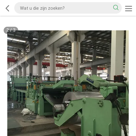
2
/
3