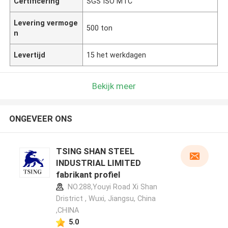
Certificering
SGS ISO MTC
Levering vermoge
500 ton
n
Levertijd
15 het werkdagen
Bekijk meer
ONGEVEER ONS
TSING SHAN STEEL
INDUSTRIAL LIMITED
fabrikant profiel
NO.288,Youyi Road Xi Shan
Dristrict , Wuxi, Jiangsu, China
,CHINA
5.0