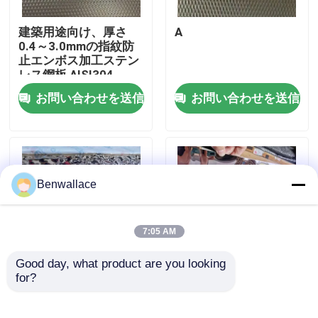
建築用途向け、厚さ
A
わたしたち に つい て
0.4～3.0mmの指紋防
止エンボス加工ステン
レス鋼板 AISI304
工場ツアー
お問い合わせを送信
お問い合わせを送信
品質管理
連絡 ください
Benwallace
ニュース
7:05 AM
Good day, what product are you looking 
事件
for?
鏡 金色 水波 ステンレ
PVDカラーの鏡面研磨
ス鋼板 AISI304
430グレード冷間圧延
AISI316L 天井飾り
ウォーターリップルス
引金 を 求め て ください