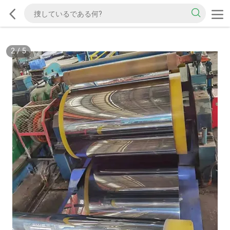
2
/
5