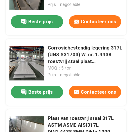
Prijs：negotiable
Over ons
Beste prijs
Contacteer ons
fabriekstour
Corrosiebestendig legering 317L
Kwaliteitscontrole
(UNS S31703) W. nr. 1.4438
roestvrij staal plaat
4*1500*6000mm
MOQ：5 ton
Neem contact met ons op
Prijs：negotiable
Nieuws
Beste prijs
Contacteer ons
Gevallen
Plaat van roestvrij staal 317L
ASTM ASME AISI317L
Vraag een offerte
DIN1.4438 8MM Dikte 1000-