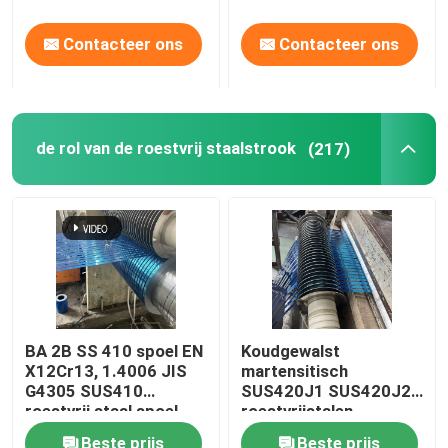
Contacteer ons
Contacteer ons
de rol van de roestvrij staalstrook
(217)
BA 2B SS 410 spoel EN
Koudgewalst
X12Cr13, 1.4006 JIS
martensitisch
G4305 SUS410
SUS420J1 SUS420J2
roestvrij staal spoel
roestvrijstalen
strip 0,3-3 mm
spoelband 0,3-3 mm
Beste prijs
Beste prijs