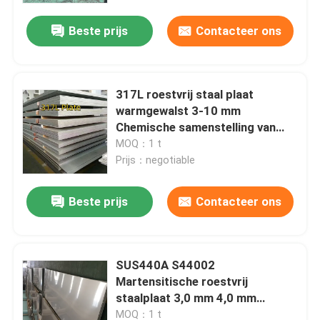
Beste prijs
Contacteer ons
317L roestvrij staal plaat
warmgewalst 3-10 mm
Chemische samenstelling van
317l roestvrij staal
MOQ：1 t
Prijs：negotiable
Beste prijs
Contacteer ons
Huis
SUS440A S44002
Producten
Martensitische roestvrij
staalplaat 3,0 mm 4,0 mm
warmgewalste 9Cr18Mo-plaat
Video's
MOQ：1 t