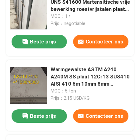
UNS S41600 Martensitische vrije
bewerking roestvrijstalen plaat
de bar van de roestvrij staalhoek
6-80 mm
MOQ：1 t
Prijs：negotiable
Roestvrij staal Vlakke Bar
Beste prijs
Contacteer ons
U-balk van roestvrij staal
Warmgewalste ASTM A240
ruwe staalstaaf
A240M SS plaat 12Cr13 SUS410
AISI 410 6m 10mm 8mm
1500*6000mm
MOQ：5 ton
Hexbar van roestvrij staal
Prijs：2.15 USD/KG
duplexroestvrij staal
Beste prijs
Contacteer ons
Hastelloylegering