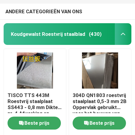
ANDERE CATEGORIEËN VAN ONS
Koudgewalst Roestvrij staalblad
(430)
TISCO TTS 443M
304D QN1803 roestvrij
Roestvrij staalplaat
staalplaat 0,5-3 mm 2B
SS443 - 0,8 mm Dikte
Oppervlak gebruikt
nr. 4 Afwerking en
voor het bouwen van
beschermende coating
dakwand
Beste prijs
Beste prijs