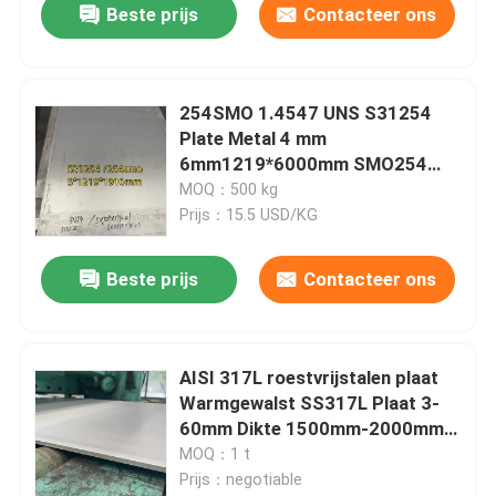
Beste prijs
Contacteer ons
254SMO 1.4547 UNS S31254
Plate Metal 4 mm
6mm1219*6000mm SMO254
Materiaal met molencertificaat
MOQ：500 kg
Prijs：15.5 USD/KG
Beste prijs
Contacteer ons
AISI 317L roestvrijstalen plaat
Warmgewalst SS317L Plaat 3-
60mm Dikte 1500mm-2000mm
Breedte
MOQ：1 t
Prijs：negotiable