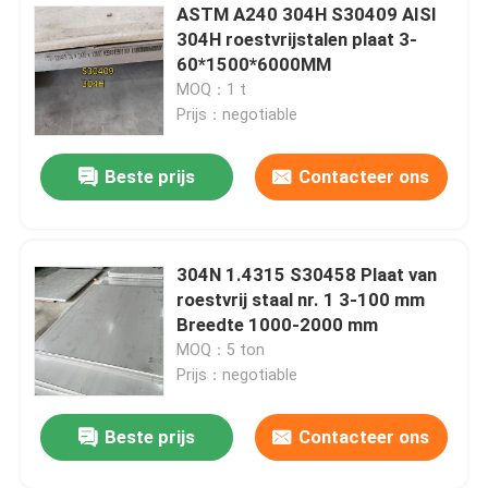
ASTM A240 304H S30409 AISI
304H roestvrijstalen plaat 3-
Nikkellegering
60*1500*6000MM
MOQ：1 t
Monellegering
Prijs：negotiable
Beste prijs
Contacteer ons
Nitronische legering
Incoloylegering
304N 1.4315 S30458 Plaat van
roestvrij staal nr. 1 3-100 mm
Inconellegering
Breedte 1000-2000 mm
MOQ：5 ton
Prijs：negotiable
Titaniumlegering
Beste prijs
Contacteer ons
Koper materiaal