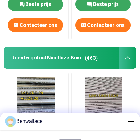
200*200*6MM
Autoonderdelen
Beste prijs
Beste prijs
Contacteer ons
Contacteer ons
Roestvrij staal Naadloze Buis
(463)
ASTM B709/W. Nr.
Stainless Steel
Benwallace
1.4563/Alloy 28 Nikkel
Seamless Duplex Pipe
Legering Buis
S31803 SCH 40S - 3"
S32205 2205 Hollow