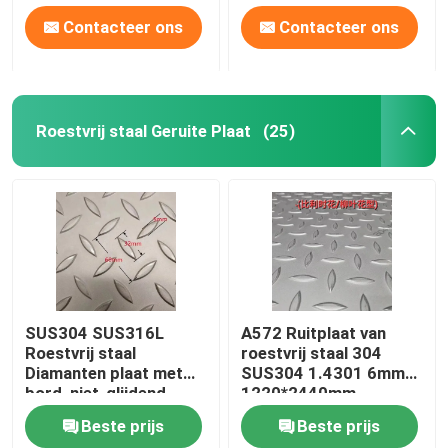
Contacteer ons
Contacteer ons
Roestvrij staal Geruite Plaat
(25)
SUS304 SUS316L
A572 Ruitplaat van
Roestvrij staal
roestvrij staal 304
Diamanten plaat met
SUS304 1.4301 6mm
bord, niet-glijdend,
1220*2440mm
geblazen plaat
Ruitplaat
Beste prijs
Beste prijs
3*1500*3000 mm