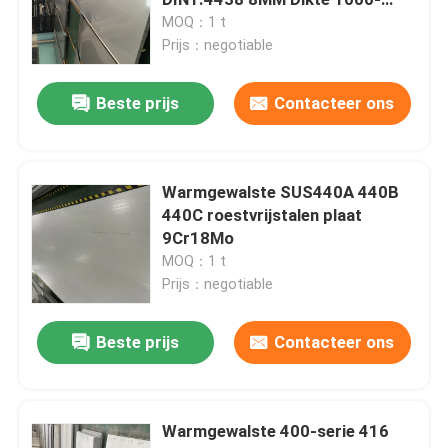
2000mm
MOQ：1 t
Prijs：negotiable
Koudgewalst Roestvrij staalblad
Beste prijs
Contacteer ons
Warmgewalste Roestvrij staalplaat
Roestvrij staal Geruite Plaat
Warmgewalste SUS440A 440B
440C roestvrijstalen plaat
9Cr18Mo
de rol van de roestvrij staalstrook
MOQ：1 t
Prijs：negotiable
Roestvrij staal Gelaste Buis
Beste prijs
Contacteer ons
Roestvrij staal Naadloze Buis
Warmgewalste 400-serie 416
Roestvrij staal Ronde Bar