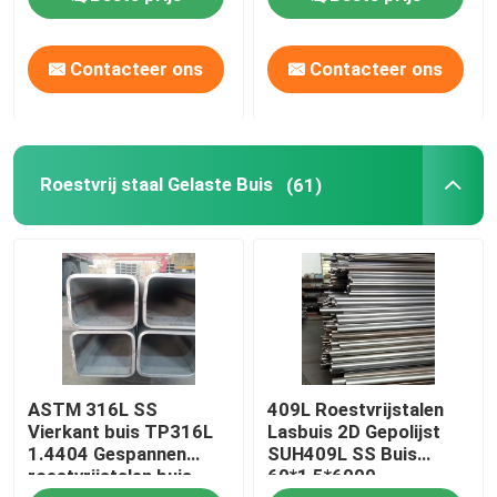
Contacteer ons
Contacteer ons
Roestvrij staal Gelaste Buis
(61)
ASTM 316L SS
409L Roestvrijstalen
Vierkant buis TP316L
Lasbuis 2D Gepolijst
1.4404 Gespannen
SUH409L SS Buis
roestvrijstalen buis
60*1,5*6000