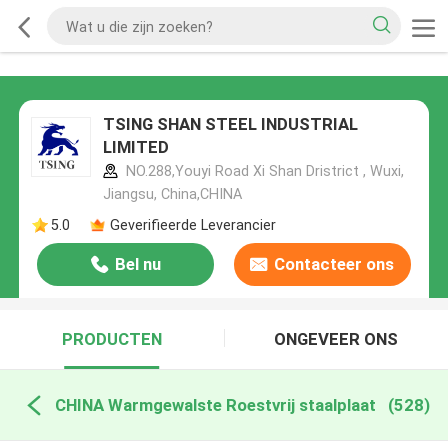
TSING SHAN STEEL INDUSTRIAL
LIMITED
NO.288,Youyi Road Xi Shan Dristrict , Wuxi,
Jiangsu, China,CHINA
5.0
Geverifieerde Leverancier
Bel nu
Contacteer ons
PRODUCTEN
ONGEVEER ONS
CHINA Warmgewalste Roestvrij staalplaat
(528)