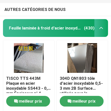
AUTRES CATÉGORIES DE NOUS
Feuille laminée à froid d'acier inoxydable
(430)
TISCO TTS 443M
304D QN1803 tôle
Plaque en acier
d'acier inoxydable 0,5-
inoxydable SS443 - 0,8
3 mm 2B Surface
mm Épaisseur n° 4
utilisée pour la
Finition et revêtement
construction de murs
meilleur prix
meilleur prix
de protection
de toit