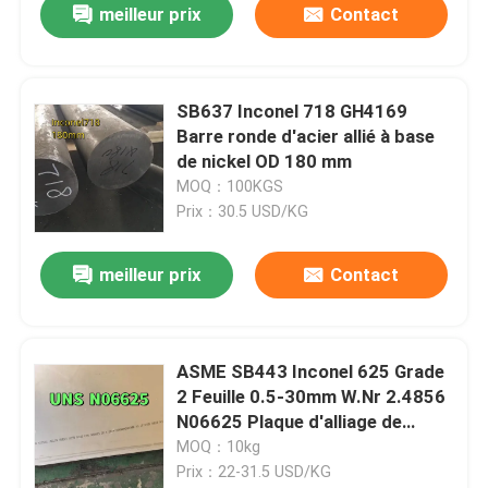
meilleur prix
Contact
SB637 Inconel 718 GH4169
Barre ronde d'acier allié à base
de nickel OD 180 mm
MOQ：100KGS
Prix：30.5 USD/KG
meilleur prix
Contact
ASME SB443 Inconel 625 Grade
2 Feuille 0.5-30mm W.Nr 2.4856
N06625 Plaque d'alliage de
nickel
MOQ：10kg
Prix：22-31.5 USD/KG