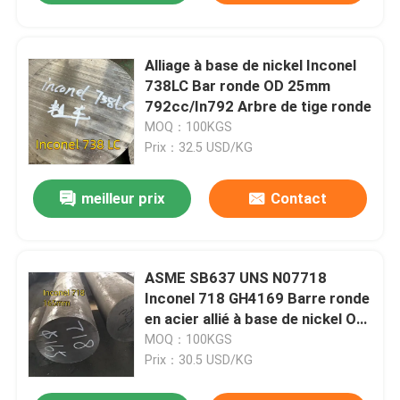
Alliage à base de nickel Inconel
738LC Bar ronde OD 25mm
792cc/In792 Arbre de tige ronde
MOQ：100KGS
Prix：32.5 USD/KG
meilleur prix
Contact
ASME SB637 UNS N07718
Inconel 718 GH4169 Barre ronde
en acier allié à base de nickel OD
165 mm
MOQ：100KGS
Prix：30.5 USD/KG