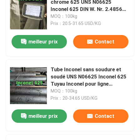
chrome 625 UNS N06625
Inconel 625 DIN W. Nr. 2.4856
cornière d'acier inoxydable
Tige 6-300mm
MOQ：100kg
Prix：20.5-31.65 USD/KG
Barre plate d'acier inoxydable
meilleur prix
Contact
Barre en U en acier inoxydable
Tube Inconel sans soudure et
barres carrées en acier inoxydable
soudé UNS N06625 Inconel 625
Tuyau Inconel pour ligne
d'injection chimique
MOQ：100kg
Barre hexagonale en acier inoxydable
Prix：20-34.65 USD/KG
acier inoxydable duplex
meilleur prix
Contact
Alliage de Hastelloy