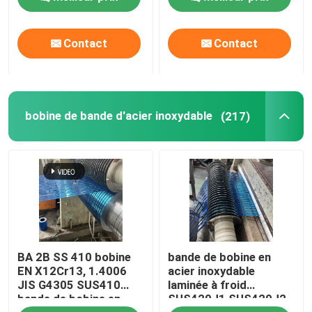
3*1500*3000mm
à carreaux
Contact
Contact
bobine de bande d'acier inoxydable
(217)
BA 2B SS 410 bobine
bande de bobine en
EN X12Cr13, 1.4006
acier inoxydable
JIS G4305 SUS410
laminée à froid
bande de bobine en
SUS420J1 SUS420J2