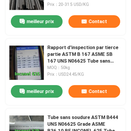
Prix：20-31.5 USD/KG
À propos de nous
meilleur prix
Contact
visite de l'usine
Rapport d'inspection par tierce
Contrôle de la qualité
partie ASTM B 167 ASME SB
167 UNS N06625 Tube sans
soudure en alliage Inconel 625
MOQ：50kg
Nous contacter
Prix：USD24.45/KG
Nouvelles
meilleur prix
Contact
Les affaires
Tube sans soudure ASTM B444
UNS N06625 Grade ASME
Demandez un devis
B36.10 BE INCONEL 625 Tube