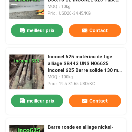
EN 10204 3.1 Essai matière
MOQ：10kg
Prix：USD20-34.45/KG
Feuille laminée à froid d'acier inoxydable
meilleur prix
Contact
Plaque d'acier inoxydable laminée à chaud
Plat à carreaux d'acier inoxydable
Inconel 625 matériau de tige
alliage SB443 UNS N06625
Inconel 625 Barre solide 130 mm
bobine de bande d'acier inoxydable
150 mm
MOQ：100kg
Prix：19.5-31.65 USD/KG
Tube soudé d'acier inoxydable
meilleur prix
Contact
Tube sans couture d'acier inoxydable
Barre ronde en alliage nickel-
Barre ronde d'acier inoxydable