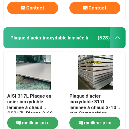
Contact
Contact
Plaque d'acier inoxydable laminée à chaud
(528)
AISI 317L Plaque en
Plaque d'acier
acier inoxydable
inoxydable 317L
laminée à chaud
laminée à chaud 3-10
SS317L Plaque 3-60
mm Composition
mm Épaisseur
chimique de l'acier
meilleur prix
meilleur prix
1500mm-2000mm
inoxydable 317l