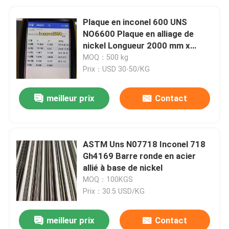
Plaque en inconel 600 UNS
NO6600 Plaque en alliage de
nickel Longueur 2000 mm x
largeur 1000 mm x épaisseur 5
MOQ：500 kg
mm 10 mm
Prix：USD 30-50/KG
meilleur prix
Contact
ASTM Uns N07718 Inconel 718
Gh4169 Barre ronde en acier
allié à base de nickel
MOQ：100KGS
Prix：30.5 USD/KG
meilleur prix
Contact