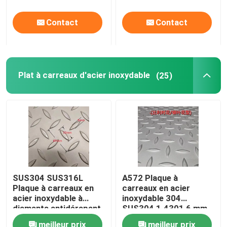
Largeur
Contact
Contact
Plat à carreaux d'acier inoxydable
(25)
SUS304 SUS316L
A572 Plaque à
Plaque à carreaux en
carreaux en acier
acier inoxydable à
inoxydable 304
diamants antidérapant
SUS304 1.4301 6 mm
en relief
1220*2440 mm Plaque
meilleur prix
meilleur prix