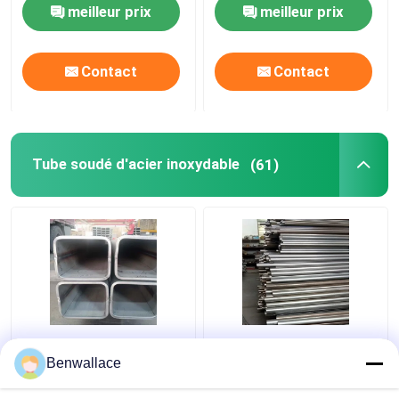
acier inoxydable 0,3-3
0,3-3 mm
meilleur prix
meilleur prix
mm
Contact
Contact
Tube soudé d'acier inoxydable
(61)
Tuyaux en acier
Tuyaux soudés en acier
inoxydable soudés
inoxydable 409L 2D
Benwallace
200*200*6MM
poli SUH409L SS
Tuyaux 60*1.5*6000