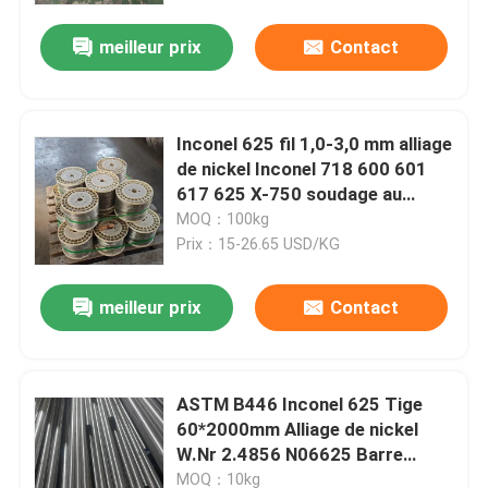
meilleur prix
Contact
Inconel 625 fil 1,0-3,0 mm alliage
de nickel Inconel 718 600 601
617 625 X-750 soudage au
ressort fil incoloy
MOQ：100kg
Prix：15-26.65 USD/KG
meilleur prix
Contact
À la maison
ASTM B446 Inconel 625 Tige
Produits
60*2000mm Alliage de nickel
W.Nr 2.4856 N06625 Barre
ronde
Vidéos
MOQ：10kg