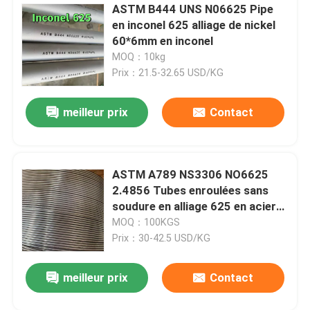
ASTM B444 UNS N06625 Pipe
en inconel 625 alliage de nickel
Alliage de nickel
60*6mm en inconel
MOQ：10kg
Alliage de Monel
Prix：21.5-32.65 USD/KG
meilleur prix
Contact
Alliage nitronique
Alliage d'Incoloy
ASTM A789 NS3306 NO6625
2.4856 Tubes enroulées sans
Alliage d'Inconel
soudure en alliage 625 en acier
inoxydable 3/8"X0.049"
MOQ：100KGS
Prix：30-42.5 USD/KG
Alliage de titane
meilleur prix
Contact
Matériau en cuivre