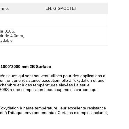
orme:
EN, GIGAOCTET
oir 310S
, 
roir de 4.0mm
, 
oxydable
m 1000*2000 mm 2B Surface
nitiques qui sont souvent utilisés pour des applications à
on, ont une résistance exceptionnelle à l'oxydation et une
la chambre et à des températures élevées.La seule
age 309S a une composition beaucoup moins carbone qui
l'oxydation à haute température, leur excellente résistance
 et à l'attaque environnementaleCertains exemples incluent,