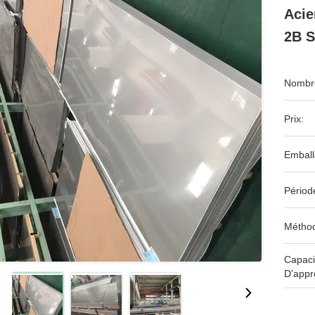
Acie
2B S
Nombre
Prix:
Emball
Périod
Méthod
Capaci
D'appr