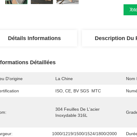
Obte
Détails Informations
Description Du 
nformations Détaillées
eu D'origine
La Chine
Nom 
rtification
ISO, CE, BV SGS  MTC
Numé
304 Feuilles De L'acier 
om:
Grad
Inoxydable 316L
argeur:
1000/1219/1500/1524/1800/2000
Durée