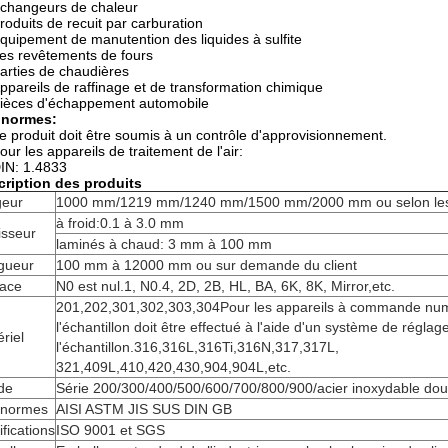
changeurs de chaleur
roduits de recuit par carburation
quipement de manutention des liquides à sulfite
es revêtements de fours
arties de chaudières
ppareils de raffinage et de transformation chimique
ièces d'échappement automobile
 normes:
e produit doit être soumis à un contrôle d'approvisionnement.
our les appareils de traitement de l'air:
IN: 1.4833
cription des produits
geur
1000 mm/1219 mm/1240 mm/1500 mm/2000 mm ou selon les e
à froid:0.1 à 3.0 mm
isseur
laminés à chaud: 3 mm à 100 mm
gueur
100 mm à 12000 mm ou sur demande du client
face
N0 est nul.1, N0.4, 2D, 2B, HL, BA, 6K, 8K, Mirror,etc.
201,202,301,302,303,304Pour les appareils à commande numé
l'échantillon doit être effectué à l'aide d'un système de réglag
riel
l'échantillon.316,316L,316Ti,316N,317,317L,
321,409L,410,420,430,904,904L,etc.
de
Série 200/300/400/500/600/700/800/900/acier inoxydable dou
 normes
AISI ASTM JIS SUS DIN GB
ifications
ISO 9001 et SGS