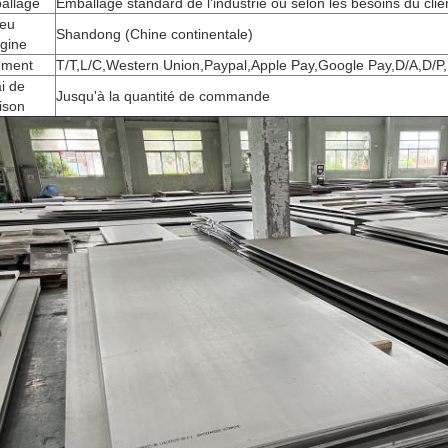
allage
Emballage standard de l'industrie ou selon les besoins du clie
ieu
Shandong (Chine continentale)
igine
ement
T/T,L/C,Western Union,Paypal,Apple Pay,Google Pay,D/A,D/
i de
Jusqu'à la quantité de commande
aison