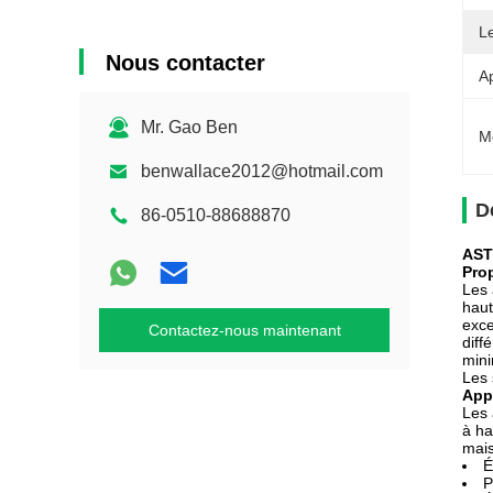
L
Nous contacter
Ap
Mr. Gao Ben
M
benwallace2012@hotmail.com
D
86-0510-88688870
AST
Pro
Les 
haut
exce
Contactez-nous maintenant
diff
mini
Les 
App
Les 
à ha
mais
É
P