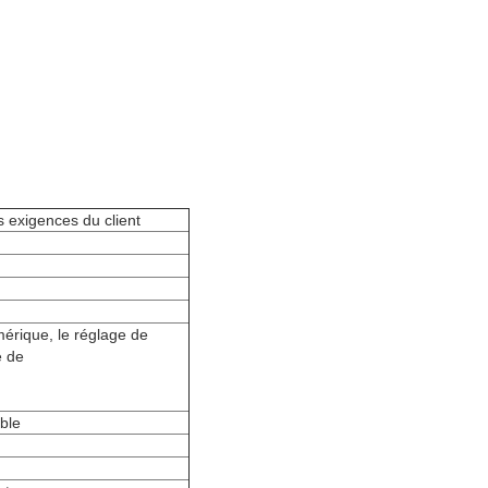
xigences du client
rique, le réglage de
e de
ble