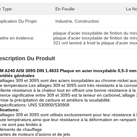
e Type:
En Feuille
La N
plication Du Projet:
Industrie, Construction
plaque d'acier inoxydable de finition du mir
ettre en évidence:
plaque d'acier inoxydable de finition de mi
321 ont laminé à froid la plaque d'acier in
escription Du Produit
M A240 AISI 309S DIN 1.4833 Plaque en acier inoxydable 0,5-3 m
priétés générales
alliages 309 et 309S sont des aciers inoxydables au chrome-nickel austé
e température.Les alliages 309 et 309S sont très résistants à la corrosi
llente résistance à la chaleur tout en offrant une bonne résistance à 
érence significative entre 309 et 309S est la teneur en carboneL'alli
mise la précipitation de carbure et améliore la soudabilité.
spécifications: UNS S30900/S30908
lications:
alliages 309 et 309S sont utilisés exclusivement pour leur résistance à 
ute température,ainsi que leur résistance à la déformation en rampant
 ne sont pas limités à:
léments de chauffage
arties de moteurs d'avions et de jets