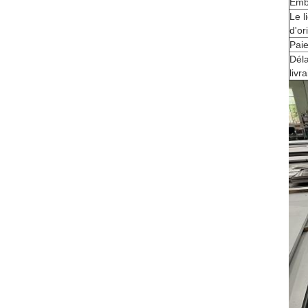
Emb
Le l
d'or
Pai
Déla
livr