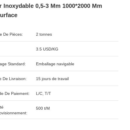
r Inoxydable 0,5-3 Mm 1000*2000 Mm
urface
 De Pièces:
2 tonnes
3.5 USD/KG
age Standard:
Emballage navigable
e De Livraison:
15 jours de travail
e De Paiement:
L/C, T/T
té
500 t/M
ovisionnement: