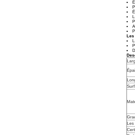
É
P
É
L
P
A
P
Les
L
P
D
Des
Lar
Épa
Lon
Sur
Maté
Gra
Les
Cert