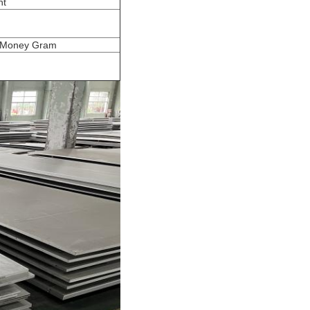
nt
P,Money Gram