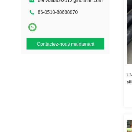
benwallace2012@hotmail.com
86-0510-88688870
Contactez-nous maintenant
UN
al
2.
de