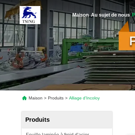
Maison
Au sujet de nous
P
Maison
>
Produits
>
Alliage d'Incoloy
Produits
Feuille laminée à froid d'acier