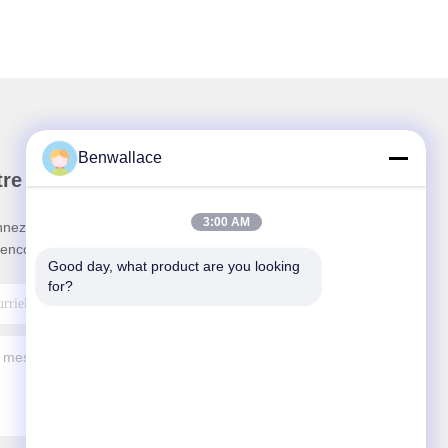
Benwallace
re newsletter
3:00 AM
nez-vous à notre newsletter pour des réductions et
 encore.
Good day, what product are you looking 
for?