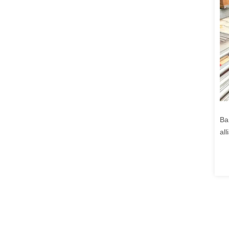
Ba
al
Ba