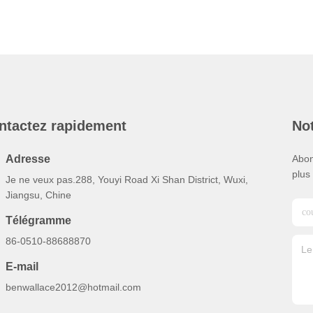
ntactez rapidement
Not
Adresse
Abon
plus
Je ne veux pas.288, Youyi Road Xi Shan District, Wuxi,
Jiangsu, Chine
Télégramme
86-0510-88688870
E-mail
benwallace2012@hotmail.com