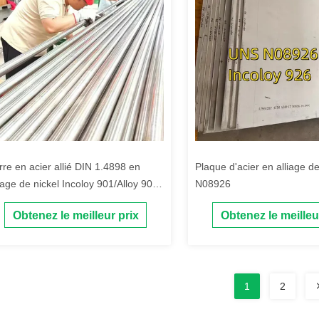
rre en acier allié DIN 1.4898 en
Plaque d'acier en alliage d
liage de nickel Incoloy 901/Alloy 901
N08926
rre en acier durci par précipitation
Obtenez le meilleur prix
Obtenez le meilleu
1
2