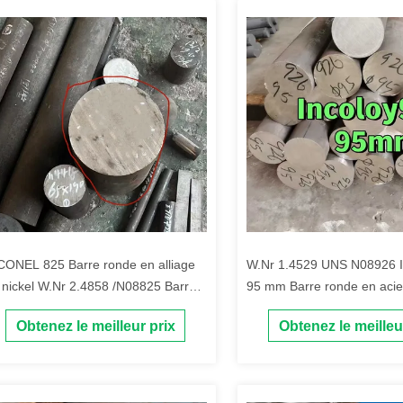
CONEL 825 Barre ronde en alliage
W.Nr 1.4529 UNS N08926 I
 nickel W.Nr 2.4858 /N08825 Barre
95 mm Barre ronde en acie
rgée en alliage de nickel OD80mm
inoxydable laminée à chau
Obtenez le meilleur prix
Obtenez le meilleu
certificat EN10204 3.1