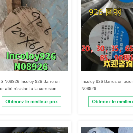
S N08926 Incoloy 926 Barre en
Incoloy 926 Barres en acier
er allié résistant à la corrosion
N08926
4529 Barre ronde en acier
Obtenez le meilleur prix
Obtenez le meilleu
oxydable 120 mm