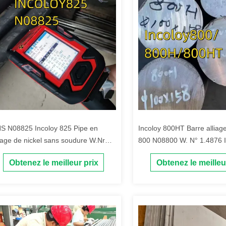
S N08825 Incoloy 825 Pipe en
Incoloy 800HT Barre alliage
liage de nickel sans soudure W.Nr
800 N08800 W. N° 1.4876 I
4858 Pour le système de tuyauterie
800/800h/800ht Barre rond
Obtenez le meilleur prix
Obtenez le meilleu
 produits marins