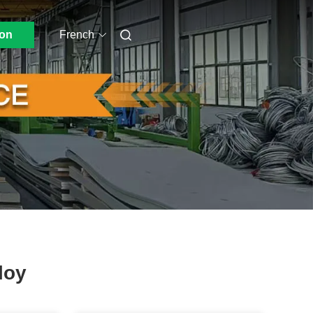
ion
French
loy