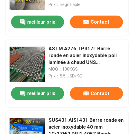
Prix：negotiable
À propos de nous
meilleur prix
Contact
visite de l'usine
ASTM A276 TP317L Barre
Contrôle de la qualité
ronde en acier inoxydable poli
laminée à chaud UNS
S31700/S31703
MOQ：100KGS
Nous contacter
Prix：5.5 USD/KG
Nouvelles
meilleur prix
Contact
Les affaires
SUS431 AISI 431 Barre ronde en
acier inoxydable 40 mm
Demandez un devis
1Cr17Ni2 DIN1.4057 Bande