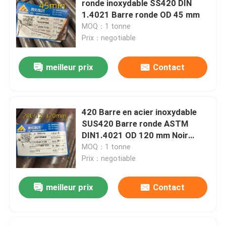
ronde inoxydable SS420 DIN
1.4021 Barre ronde OD 45 mm
cornière d'acier inoxydable
MOQ：1 tonne
Prix：negotiable
Barre plate d'acier inoxydable
meilleur prix
Contact
Barre en U en acier inoxydable
420 Barre en acier inoxydable
barres carrées en acier inoxydable
SUS420 Barre ronde ASTM
DIN1.4021 OD 120 mm Noir
Longueur de surface 6 m
MOQ：1 tonne
Barre hexagonale en acier inoxydable
Prix：negotiable
acier inoxydable duplex
meilleur prix
Contact
Alliage de Hastelloy