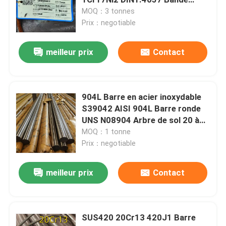
d'acier
MOQ：3 tonnes
Prix：negotiable
Feuille laminée à froid d'acier inoxydable
meilleur prix
Contact
Plaque d'acier inoxydable laminée à chaud
Plat à carreaux d'acier inoxydable
904L Barre en acier inoxydable
S39042 AISI 904L Barre ronde
UNS N08904 Arbre de sol 20 à
bobine de bande d'acier inoxydable
300 mm
MOQ：1 tonne
Prix：negotiable
Tube soudé d'acier inoxydable
meilleur prix
Contact
Tube sans couture d'acier inoxydable
SUS420 20Cr13 420J1 Barre
Barre ronde d'acier inoxydable