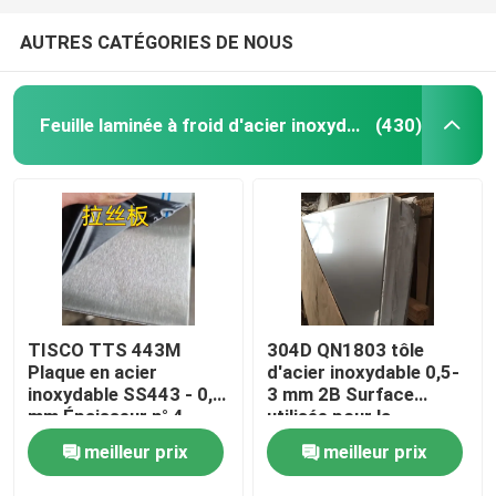
AUTRES CATÉGORIES DE NOUS
Feuille laminée à froid d'acier inoxydable
(430)
TISCO TTS 443M
304D QN1803 tôle
Plaque en acier
d'acier inoxydable 0,5-
inoxydable SS443 - 0,8
3 mm 2B Surface
mm Épaisseur n° 4
utilisée pour la
Finition et revêtement
construction de murs
meilleur prix
meilleur prix
de protection
de toit