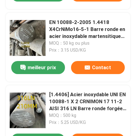
EN 10088-2-2005 1.4418
X4CrNiMo16-5-1 Barre ronde en
acier inoxydable martensitique
OD 250 mm
MOQ：50 kg ou plus
Prix：3.15 USD/KG
meilleur prix
Contact
[1.4406] Acier inoxydable UNI EN
10088-1 X 2 CRNIMON 17 11-2
AISI 316 LN Barre ronde forgée
Ø 75
MOQ：500 kg
Prix：5.25 USD/KG