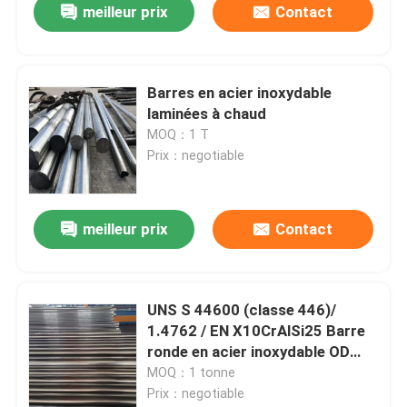
meilleur prix
Contact
Barres en acier inoxydable
laminées à chaud
MOQ：1 T
Prix：negotiable
meilleur prix
Contact
UNS S 44600 (classe 446)/
1.4762 / EN X10CrAlSi25 Barre
ronde en acier inoxydable OD
260 mm
MOQ：1 tonne
Prix：negotiable