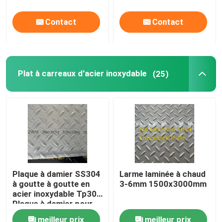
Largeur
Contact
Contact
Plat à carreaux d'acier inoxydable
(25)
Plaque à damier SS304
Larme laminée à chaud
à goutte à goutte en
3-6mm 1500x3000mm
acier inoxydable Tp304
Plaque à damier pour
plancher de bâtiment
meilleur prix
meilleur prix