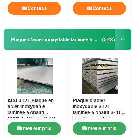
Contact
Contact
Plaque d'acier inoxydable laminée à chaud
(528)
AISI 317L Plaque en
Plaque d'acier
acier inoxydable
inoxydable 317L
laminée à chaud
laminée à chaud 3-10
SS317L Plaque 3-60
mm Composition
mm Épaisseur
chimique de l'acier
meilleur prix
meilleur prix
1500mm-2000mm
inoxydable 317l