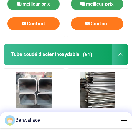
acier inoxydable 0,3-3
0,3-3 mm
meilleur prix
meilleur prix
mm
Contact
Contact
Tube soudé d'acier inoxydable
(61)
Tuyaux en acier
Tuyaux soudés en acier
inoxydable soudés
inoxydable 409L 2D
Benwallace
200*200*6MM
poli SUH409L SS
Tuyaux 60*1.5*6000