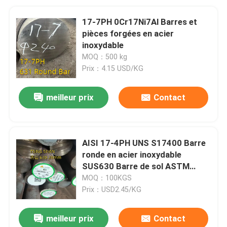
17-7PH 0Cr17Ni7Al Barres et
pièces forgées en acier
inoxydable
MOQ：500 kg
Prix：4.15 USD/KG
meilleur prix
Contact
AISI 17-4PH UNS S17400 Barre
ronde en acier inoxydable
SUS630 Barre de sol ASTM
A276 Diamètres de 10 à 500 mm
MOQ：100KGS
Prix：USD2.45/KG
meilleur prix
Contact