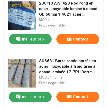
20Cr13 AISI 420 Rod rond en
acier inoxydable laminé à chaud
Alliage de nickel
OD 60mm 1.4021 acier
inoxydable martensitique
MOQ：1 tonne
Alliage de Monel
Prix：negotiable
meilleur prix
Contact
Alliage nitronique
Alliage d'Incoloy
SUS631 Barre ronde carrée en
acier inoxydable à froid tirée à
Alliage d'Inconel
chaud laminée 17-7PH Barre
ronde OD 100 mm
MOQ：1 tonne
Prix：negotiable
Alliage de titane
meilleur prix
Contact
Matériau en cuivre