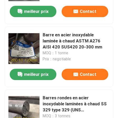
meilleur prix
Contact
Barre en acier inoxydable
laminée à chaud ASTM A276
AISI 420 SUS420 20-300 mm
MOQ：1 tonne
Prix：negotiable
meilleur prix
Contact
À la maison
Barres rondes en acier
Produits
inoxydable laminées à chaud SS
329 type 329 (UNS
S32900/1.4460)
Vidéos
MOQ：3 tonnes