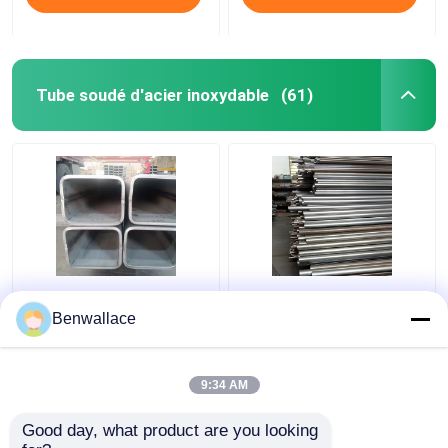
Tube soudé d'acier inoxydable
(61)
Tuyaux en acier
Tuyaux soudés en acier
inoxydable soudés
inoxydable 409L 2D
Benwallace
200*200*6MM
poli SUH409L SS
Tuyaux 60*1.5*6000
Pièces automobiles
9:34 AM
meilleur prix
meilleur prix
Good day, what product are you looking 