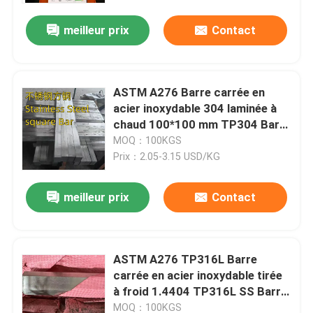
meilleur prix
Contact
ASTM A276 Barre carrée en
acier inoxydable 304 laminée à
chaud 100*100 mm TP304 Barre
carrée
MOQ：100KGS
Prix：2.05-3.15 USD/KG
meilleur prix
Contact
À la maison
ASTM A276 TP316L Barre
Produits
carrée en acier inoxydable tirée
à froid 1.4404 TP316L SS Barre
8*8 10*10mm
Vidéos
MOQ：100KGS