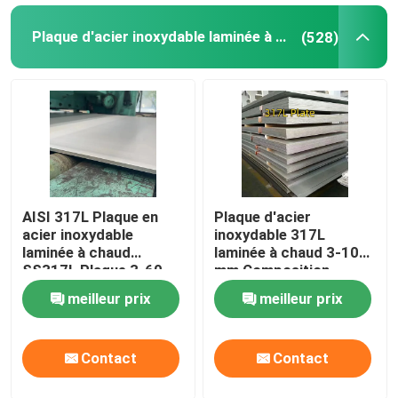
Plaque d'acier inoxydable laminée à chaud
(528)
Alliage de nickel
Alliage de Monel
Alliage nitronique
Alliage d'Incoloy
AISI 317L Plaque en
Plaque d'acier
acier inoxydable
inoxydable 317L
laminée à chaud
laminée à chaud 3-10
Alliage d'Inconel
SS317L Plaque 3-60
mm Composition
mm Épaisseur
chimique de l'acier
meilleur prix
meilleur prix
1500mm-2000mm
inoxydable 317l
Alliage de titane
Largeur
Contact
Contact
Matériau en cuivre