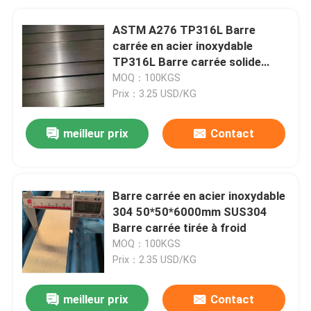
ASTM A276 TP316L Barre
carrée en acier inoxydable
TP316L Barre carrée solide
100*100 mm Surface de la ligne
MOQ：100KGS
de cheveux
Prix：3.25 USD/KG
meilleur prix
Contact
Barre carrée en acier inoxydable
304 50*50*6000mm SUS304
Barre carrée tirée à froid
MOQ：100KGS
Prix：2.35 USD/KG
meilleur prix
Contact