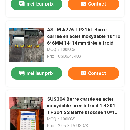
meilleur prix
Contact
ASTM A276 TP316L Barre
carrée en acier inoxydable 10*10
6*6MM 14*14mm tirée à froid
MOQ：100KGS
Prix：USD6.45/KG
meilleur prix
Contact
SUS304 Barre carrée en acier
inoxydable tirée à froid 1.4301
TP304 SS Barre brossée 10*10
16*16 mm
MOQ：100KGS
Prix：2.05-3.15 USD/KG