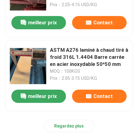
Prix：2.25-4.15 USD/KG
À propos de nous
meilleur prix
Contact
visite de l'usine
ASTM A276 laminé à chaud tiré à
Contrôle de la qualité
froid 316L 1.4404 Barre carrée
en acier inoxydable 50*50 mm
MOQ：100KGS
Nous contacter
Prix：2.05-3.15 USD/KG
Nouvelles
meilleur prix
Contact
Les affaires
Regardez plus
Demandez un devis