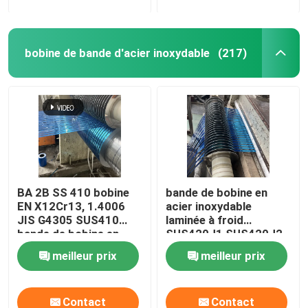
bobine de bande d'acier inoxydable
(217)
BA 2B SS 410 bobine
bande de bobine en
EN X12Cr13, 1.4006
acier inoxydable
JIS G4305 SUS410
laminée à froid
bande de bobine en
SUS420J1 SUS420J2
acier inoxydable 0,3-3
0,3-3 mm
meilleur prix
meilleur prix
mm
Contact
Contact