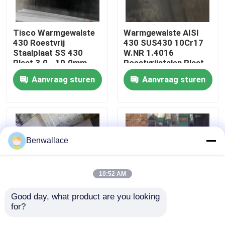
Over ons
Tisco Warmgewalste
Warmgewalste AISI
430 Roestvrij
430 SUS430 10Cr17
Staalplaat SS 430
W.NR 1.4016
fabriekstour
Plaat 3.0 - 10.0mm
Roestvrijstalen Plaat
No.1 Oppervlak
10*1500*6000 NO.1
Aanvraag sturen
Aanvraag sturen
Oppervlak
Kwaliteitscontrole
Neem contact met ons op
Benwallace
Nieuws
10:52 AM
Gevallen
Good day, what product are you looking 
for?
Warmtebestendige
Super Duplex S32760
warmgewalste plaat
Warmgewalste
Vraag een offerte