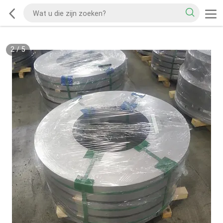
2
/
5