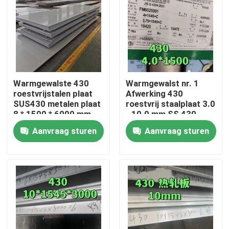
Warmgewalste 430
Warmgewalst nr. 1
roestvrijstalen plaat
Afwerking 430
SUS430 metalen plaat
roestvrij staalplaat 3.0
8 * 1500 * 6000 mm
- 10.0 mm SS 430
met NO.1-oppervlak
Plaat van TISCO
Aanvraag sturen
Aanvraag sturen
Huis
Producten
Video's