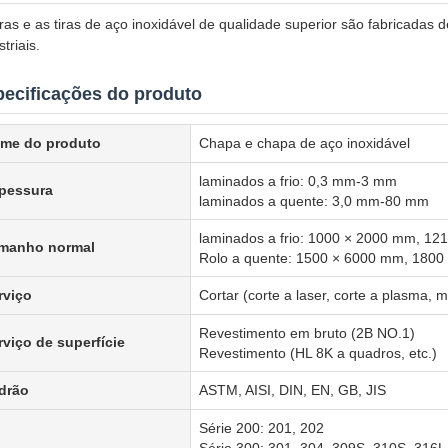
iras e as tiras de aço inoxidável de qualidade superior são fabricada
striais.
ecificações do produto
me do produto
Chapa e chapa de aço inoxidável
laminados a frio: 0,3 mm-3 mm
pessura
laminados a quente: 3,0 mm-80 mm
laminados a frio: 1000 × 2000 mm, 1
manho normal
Rolo a quente: 1500 × 6000 mm, 180
rviço
Cortar (corte a laser, corte a plasma, 
Revestimento em bruto (2B NO.1)
rviço de superfície
Revestimento (HL 8K a quadros, etc.)
drão
ASTM, AISI, DIN, EN, GB, JIS
Série 200: 201, 202