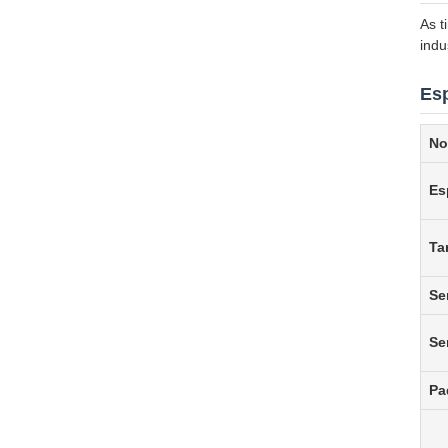
As t
indu
Esp
No
Es
Ta
Se
Se
Pa