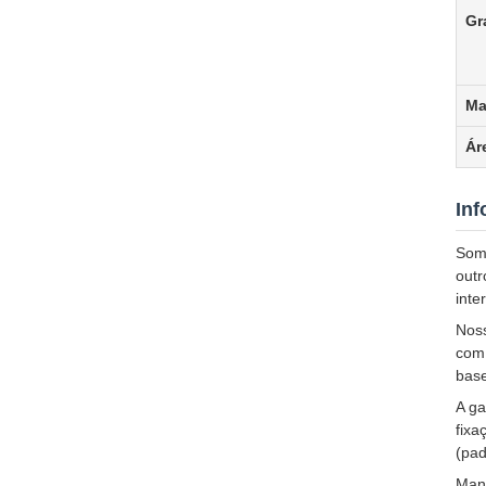
Gr
Ma
Ár
In
Som
outr
int
Noss
com 
base
A ga
fixa
(pad
Mant