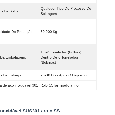
Qualquer Tipo De Processo De 
ço De Solda:
Soldagem
cidade De Produção:
50.000 Kg
1,5-2 Toneladas (folhas), 
 Da Embalagem:
Dentro De 6 Toneladas 
(bobinas)
o De Entrega:
20-30 Dias Após O Depósito
a de aço inoxidável 301
, 
Rolo SS laminado a frio
 inoxidável SUS301 / rolo SS