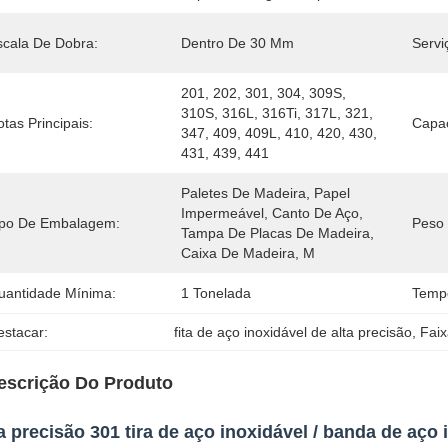
scala De Dobra:
Dentro De 30 Mm
Servi
201, 202, 301, 304, 309S, 
310S, 316L, 316Ti, 317L, 321, 
tas Principais:
Capa
347, 409, 409L, 410, 420, 430, 
431, 439, 441
Paletes De Madeira, Papel 
Impermeável, Canto De Aço, 
ipo De Embalagem:
Peso
Tampa De Placas De Madeira, 
Caixa De Madeira, M
uantidade Mínima:
1 Tonelada
Temp
estacar:
fita de aço inoxidável de alta precisão
, 
Faix
escrição Do Produto
a precisão 301 tira de aço inoxidável / banda de aço