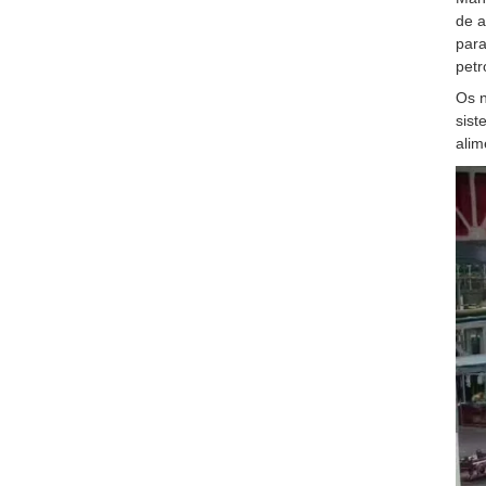
de a
para
petr
Os n
sist
alim