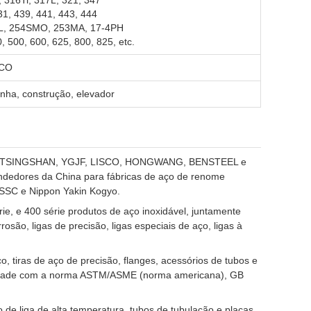
, 316Ti, 317L, 321, 347
31, 439, 441, 443, 444
04L, 254SMO, 253MA, 17-4PH
 500, 600, 625, 800, 825, etc.
SCO
inha, construção, elevador
O, TSINGSHAN, YGJF, LISCO, HONGWANG, BENSTEEL e
ndedores da China para fábricas de aço de renome
SC e Nippon Yakin Kogyo.
e, e 400 série produtos de aço inoxidável, juntamente
rosão, ligas de precisão, ligas especiais de aço, ligas à
o, tiras de aço de precisão, flanges, acessórios de tubos e
ormidade com a norma ASTM/ASME (norma americana), GB
de liga de alta temperatura, tubos de tubulação e placas