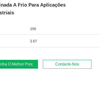
nada A Frio Para Aplicações
striais
100
2.67
nha O Melhor Preço
Contacte-Nos