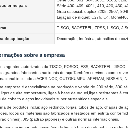
Série 300: 301, 304, 309S, 310S, 316L
aus principais
Série 400: 409, 409L, 410, 420, 430, 4
Grau especial: duplex 2205, 2507, 9
Ligação de níquel: C276, C4, Monel400,
rca
TISCO, BAOSTEEL, ZPSS, LISCO, JI
ea de aplicação
Decoração, Indústria, utensílios de coz
formações sobre a empresa
os agentes autorizados da TISCO, POSCO, ESS, BAOSTEEL, JISC
os grandes fabricantes nacionais de aço.Também servimos como reve
ernacional incluindo a ACERINOX, OUTOKUMPU, APERAM, NISSHIN, NS
a empresa é especializada na produção e venda de 200 série, 300 séri
ligas de alta temperatura, ligas à base de níquel,ligas resistentes à cor
 de cobalto e aços inoxidáveis super austeníticos especiais.
ma de produtos inclui: aço redondo, forjas, tubos de aço, chapas de aç
ções.Todos os materiais são fabricados e testados em estrita conf
rão chinês), JIS (padrão japonês) e outras normas internacionais.
emos um importante inventário de ligas à base de níquel, aço redondo 