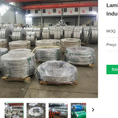
Lami
Indu
MOQ:
Preço:
Obte