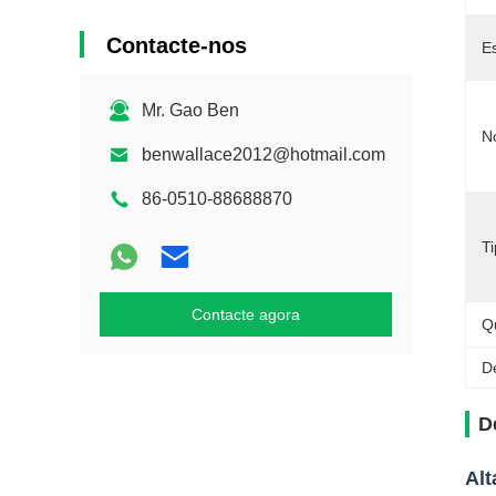
Contacte-nos
E
Mr. Gao Ben
No
benwallace2012@hotmail.com
86-0510-88688870
T
Contacte agora
Q
D
D
Alt