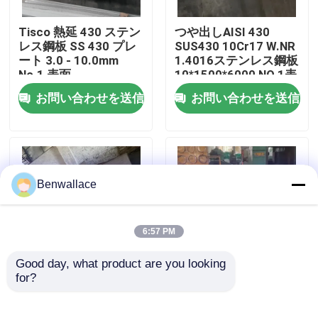
Tisco 熱延 430 ステン
つや出しAISI 430
わたしたち に つい て
レス鋼板 SS 430 プレ
SUS430 10Cr17 W.NR
ート 3.0 - 10.0mm
1.4016ステンレス鋼板
No.1 表面
10*1500*6000 NO.1表
工場ツアー
面
お問い合わせを送信
お問い合わせを送信
品質管理
連絡 ください
Benwallace
ニュース
6:57 PM
Good day, what product are you looking 
事件
for?
耐熱熱熱巻き 253MA /
スーパーデュプレック
S30815 ステンレス鋼
ス S32760 化学用用
プレート
3.0~40.0mm厚さの熱
引金 を 求め て ください