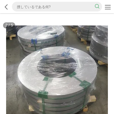
2
/
5