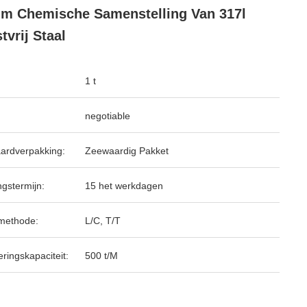
m Chemische Samenstelling Van 317l
tvrij Staal
1 t
negotiable
ardverpakking:
Zeewaardig Pakket
ngstermijn:
15 het werkdagen
methode:
L/C, T/T
ringskapaciteit:
500 t/M