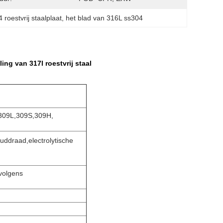
roestvrij staalplaat
, 
het blad van 316L ss304
ng van 317l roestvrij staal
309L,309S,309H,
ddraad,electrolytische
volgens