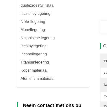
duplexroestvrij staal
Hastelloylegering
Nikkellegering
Monellegering
Nitronische legering
G
Incoloylegering
Inconellegering
P
Titaniumlegering
Koper materiaal
Ce
Aluminiummateriaal
N
T
Neem contact met ons op
Di