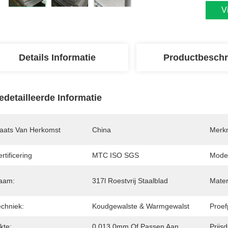
V
Details Informatie
Productbeschr
edetailleerde Informatie
laats Van Herkomst
China
Merk
rtificering
MTC ISO SGS
Mode
aam:
317l Roestvrij Staalblad
Mater
echniek:
Koudgewalste & Warmgewalst
Proef
kte:
0.013.0mm Of Passen Aan
Prijsd