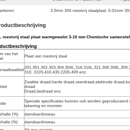
arkeren:
3.0mm 304 roestvrij staalplaat
, 
0.01mm 304 
roductbeschrijving
 roestvrij staal plaat warmgewalst 3-10 mm Chemische samenstelli
ductbeschrijving
m van het
Plaat van roestvrij staal
kel
201,301,302,303,304,304L,316,316L,321,308,308L,309,
riaalkwaliteit
310, 310S,410,430,2205,409 enz.
Zwakke draad,harde draad,veerdraad,elektrode draad,kou
ëteit
draad
Draad,lasdraad enz.
Speciale specificaties kunnen ook worden geproduceerd 
otte
tekening en monster
ehalte (%)
standaardniveau
ehalte (%)
standaardniveau
ge
Als per vereiste