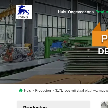
Huis
Ongeveer ons
Produ
D
Huis
>
Producten
>
317L roestvrij staal plaat warmge
Producten