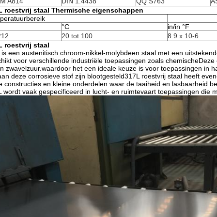
M A814
DIN 1.4438
QQ S763
A
L roestvrij staal Thermische eigenschappen
peratuurbereik
°C
in/in °F
212
20 tot 100
8.9 x 10-6
 roestvrij staal
 is een austenitisch chroom-nikkel-molybdeen staal met een uitsteken
hikt voor verschillende industriële toepassingen zoals chemischeDeze ca
n zwavelzuur.waardoor het een ideale keuze is voor toepassingen in h
aan deze corrosieve stof zijn blootgesteld317L roestvrij staal heeft ev
e constructies en kleine onderdelen waar de taaiheid en lasbaarheid belan
 wordt vaak gespecificeerd in lucht- en ruimtevaart toepassingen die 