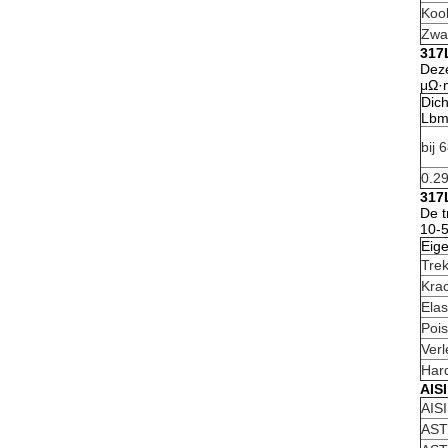
Kool
Zwa
317
Deze
μΩ·m
Dich
Lbm
bij 
0.2
317
De t
10-5
Eig
Trek
Krac
Elas
Pois
Verl
Hard
AIS
AIS
AST