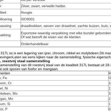
r
Zilver, zwart, verwelkt helder.
iteit
Hoogte
ificering
ISO9001
passing
draadtrekken, weven van draadnet, zachte buizen, buis, s
Exportzee waardig verpakking met elke bundel gebonde
pakking
Of wat betreft de eisen van de klanten.
Onderhandelbaar
 317L ss is een legering van ijzer, chroom, nikkel en molybdeen.Dit ma
vingenLaten we eens kijken naar de samenstelling, fysische eigens
 roestvrij staal samenstelling
amenstelling van dit roestvrij staal van de kwaliteit 317L bestaat uit
t ook sporen van fosfor en mangaan.
menten
I
r, Fe
G
oom, Cr
1
el, Ni
1
ybdeen, Mo
3
gan, Mn
2
cium, Si
1
or, P
0