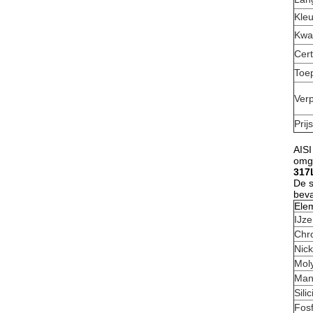
Kleu
Kwal
Cert
Toe
Ver
Prijs
AISI
omge
317L
De s
beva
Ele
IJze
Chr
Nick
Mol
Man
Sili
Fosf