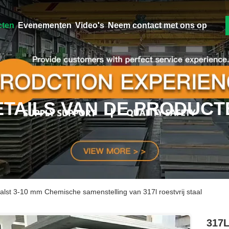
cten
Evenementen
Video's
Neem contact met ons op
ETAILS VAN DE PRODUCT
walst 3-10 mm Chemische samenstelling van 317l roestvrij staal
317L