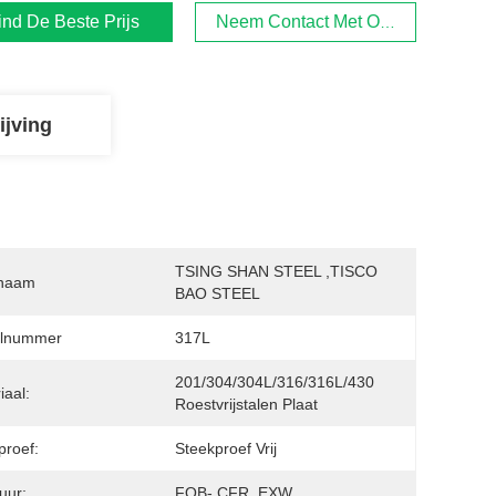
ind De Beste Prijs
Neem Contact Met Ons Op
ijving
TSING SHAN STEEL ,TISCO 
naam
BAO STEEL
lnummer
317L
201/304/304L/316/316L/430 
iaal:
Roestvrijstalen Plaat
proef:
Steekproef Vrij
uur:
FOB- CFR, EXW