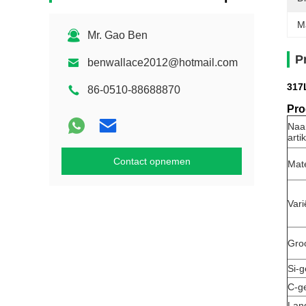
M
Mr. Gao Ben
P
benwallace2012@hotmail.com
317L
86-0510-88688870
Pro
Naa
arti
Contact opnemen
Mate
Vari
Gro
Si-g
C-g
Lan