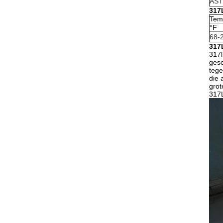
AST
317
Tem
°F
68-
317L
317l
gesc
tege
die 
grot
317L