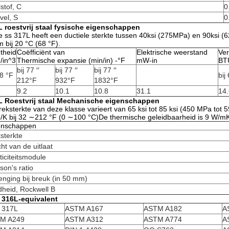
stof, C
0
vel, S
0
L roestvrij staal fysische eigenschappen
 ss 317L heeft een ductiele sterkte tussen 40ksi (275MPa) en 90ksi (
 bij 20 °C (68 °F).
theid
Coëfficiënt van
Elektrische weerstand
Ve
/in^3
Thermische expansie (min/in) -°F
mW-in
BTU
bij 77 ′′
bij 77 ′′
bij 77 ′′
68 °F
bij
212°F
932°F
1832°F
9
9.2
10.1
10.8
31.1
14.
L Roestvrij staal Mechanische eigenschappen
reksterkte van deze klasse varieert van 65 ksi tot 85 ksi (450 MPa tot 5
/K bij 32 ∼212 °F (0 ∼100 °C)De thermische geleidbaarheid is 9 W/mK 
enschappen
sterkte
ht van de uitlaat
ticiteitsmodule
son's ratio
enging bij breuk (in 50 mm)
heid, Rockwell B
I 316L-equivalent
I 317L
ASTM A167
ASTM A182
A
M A249
ASTM A312
ASTM A774
A