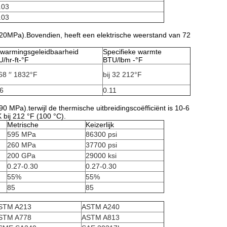
.03
.03
620MPa).Bovendien, heeft een elektrische weerstand van 72
rwarmingsgeleidbaarheid
Specifieke warmte
/hr-ft-°F
BTU/lbm -°F
 68 ′′ 1832°F
bij 32 212°F
6
0.11
90 MPa).terwijl de thermische uitbreidingscoëfficiënt is 10-6
bij 212 °F (100 °C).
Metrische
Keizerlijk
595 MPa
86300 psi
260 MPa
37700 psi
200 GPa
29000 ksi
0.27-0.30
0.27-0.30
55%
55%
85
85
STM A213
ASTM A240
STM A778
ASTM A813