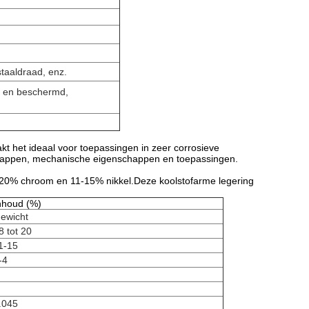
taaldraad, enz.
n en beschermd,
akt het ideaal voor toepassingen in zeer corrosieve
chappen, mechanische eigenschappen en toepassingen.
 18-20% chroom en 11-15% nikkel.Deze koolstofarme legering
nhoud (%)
ewicht
8 tot 20
1-15
-4
.045