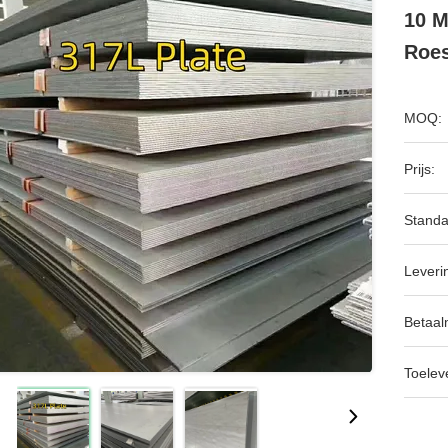
10 M
Roes
MOQ:
Prijs:
Standa
Leveri
Betaal
Toeleve