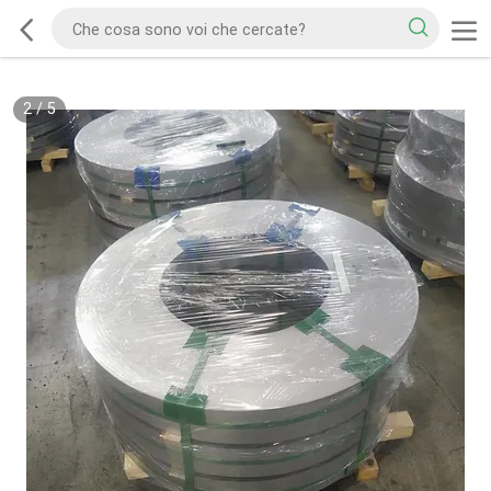
2
/
5