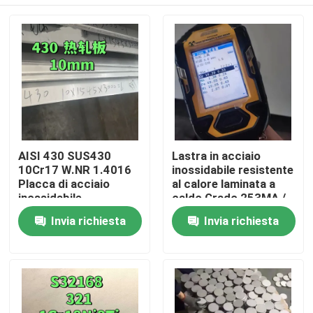
AISI 430 SUS430
Lastra in acciaio
10Cr17 W.NR 1.4016
inossidabile resistente
Placca di acciaio
al calore laminata a
inossidabile
caldo Grado 253MA /
10*1500*6000
S30815 con
Casa.
Invia richiesta
Invia richiesta
Superficie NO.1
superficie decapata
Prodotti
Video