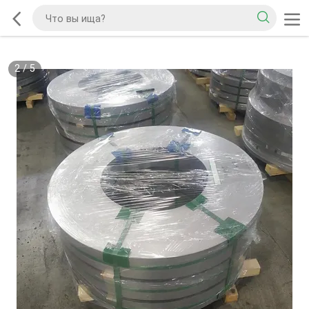
2
/
5