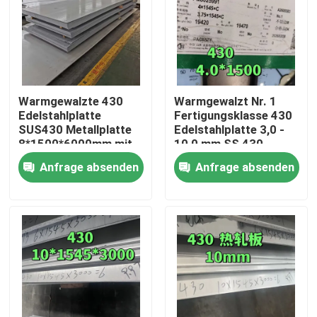
Warmgewalzte 430
Warmgewalzt Nr. 1
Edelstahlplatte
Fertigungsklasse 430
SUS430 Metallplatte
Edelstahlplatte 3,0 -
8*1500*6000mm mit
10,0 mm SS 430
NO.1 Oberfläche
Platte von TISCO
Anfrage absenden
Anfrage absenden
Zu Hause
Produkte
Videos