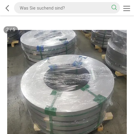
2
/
5