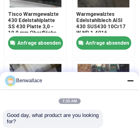
Tisco Warmgewalzte
Warmgewalztes
Über uns
430 Edelstahlplatte
Edelstahlblech AISI
SS 430 Platte 3,0 -
430 SUS430 10Cr17
10,0 mm Oberfläche
W.NR 1.4016
Werksbesichtigung
Nr. 1
10*1500*6000
Anfrage absenden
Anfrage absenden
Oberfläche NO.1
Qualitätskontrolle
Kontakt mit uns
Benwallace
Neuigkeiten
7:35 AM
Good day, what product are you looking 
Rechtssachen
for?
Wärmebeständige
Super Duplex S32760
warmgewalzte
Warmgewalzte
Stahlplatte 253MA /
Edelstahlplatte mit 3,0
Bitte um ein Angebot