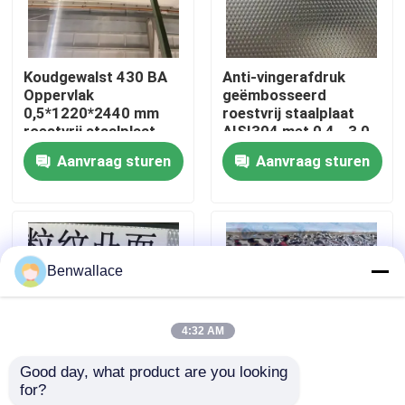
Over ons
Koudgewalst 430 BA
Anti-vingerafdruk
Oppervlak
geëmbosseerd
fabriekstour
0,5*1220*2440 mm
roestvrij staalplaat
roestvrij staalplaat
AISI304 met 0,4 - 3,0
met 6K
mm dikte voor
Aanvraag sturen
Aanvraag sturen
Kwaliteitscontrole
spiegeloppervlak
architecturale
toepassingen
Neem contact met ons op
Benwallace
Nieuws
4:32 AM
Gevallen
Good day, what product are you looking 
for?
AISI304 Edelstaal
Spiegel goudkleurig
Vraag een offerte