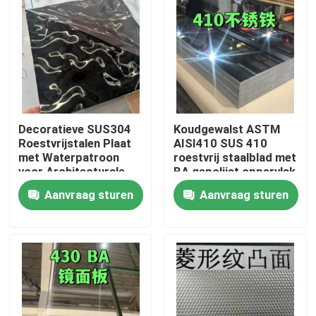
Decoratieve SUS304
Koudgewalst ASTM
Roestvrijstalen Plaat
AISI410 SUS 410
met Waterpatroon
roestvrij staalblad met
voor Architecturale
BA gepolijst oppervlak
Buitenruimtes
0,8 * 1220 * 2440
Aanvraag sturen
Aanvraag sturen
Huis
Producten
Video's