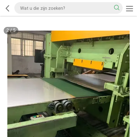
2
/
5