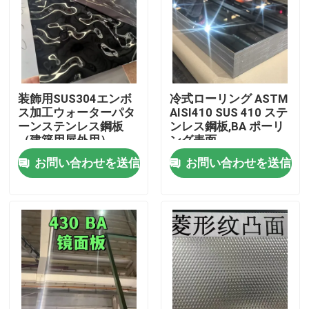
装飾用SUS304エンボ
冷式ローリング ASTM
ス加工ウォーターパタ
AISI410 SUS 410 ステ
ーンステンレス鋼板
ンレス鋼板,BA ポーリ
（建築用屋外用）
ング表面
0.8*1220*2440
お問い合わせを送信
お問い合わせを送信
家へ
製品
ビデオ