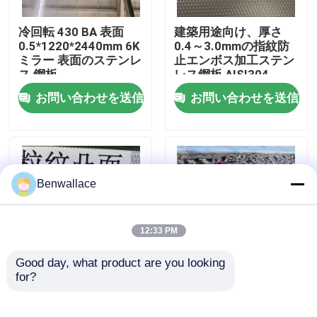
冷回転 430 BA 表面
建築用途向け、厚さ
わたしたち に つい て
0.5*1220*2440mm 6K
0.4～3.0mmの指紋防
ミラー 表面のステンレ
止エンボス加工ステン
ス 鋼板
レス鋼板 AISI304
工場ツアー
お問い合わせを送信
お問い合わせを送信
品質管理
連絡 ください
Benwallace
ニュース
12:33 PM
Good day, what product are you looking 
事件
for?
A
鏡 金色 水波 ステンレ
ス鋼板 AISI304
AISI316L 天井飾り
引金 を 求め て ください