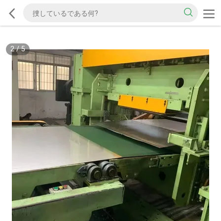
2
/
5