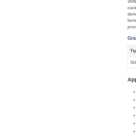
304L
cuci
dome
form
proc
Gra
Ti
SU
App