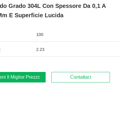
do Grado 304L Con Spessore Da 0,1 A
Mm E Superficie Lucida
100
:
2.23
ieni Il Miglior Prezzo
Contattaci