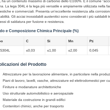
 ha un contenuto massimo di carbonio dello 0,030%. È il comune "acciaio 
na. La lega 304L è la lega più versatile e ampiamente utilizzata nella fami
stiche e commerciali. Presenta un'eccellente resistenza alla corrosione
abilità. Gli acciai inossidabili austenitici sono considerati i più saldabili 
essi di saldatura per fusione e resistenza.
do e Composizione Chimica Principale (%)
po
C
Si
Mn
P≤
S304L
≤0,03
≤1,00
≤2,00
0,045
licazioni del Prodotto
Attrezzature per la lavorazione alimentare, in particolare nella produz
Piani di lavoro, lavelli, vasche, attrezzature ed elettrodomestici per c
Finiture e modanature architettoniche
Uso strutturale automobilistico e aerospaziale
Materiale da costruzione in grandi edifici
Contenitori chimici, anche per trasporto