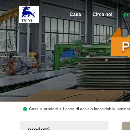
Casa
Circa noi
pr
Casa
>
prodotti
>
Lastra di acciaio inossidabile lamin
prodotti