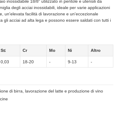
inossidabile 18/8" utilizzato in pentole e utensili da
glia degli acciai inossidabili, ideale per varie applicazioni
, un'elevata facilità di lavorazione e un'eccezionale
tra gli acciai ad alta lega e possono essere saldati con tutti i
S≤
Cr
Mo
Ni
Altro
0,03
18-20
-
9-13
-
ione di birra, lavorazione del latte e produzione di vino
ucine