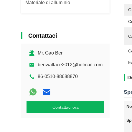
Materiale di alluminio
G
Co
Contattaci
Ca
C
Mr. Gao Ben
Ev
benwallace2012@hotmail.com
86-0510-88688870
D
Spe
No
Contattaci ora
Sp