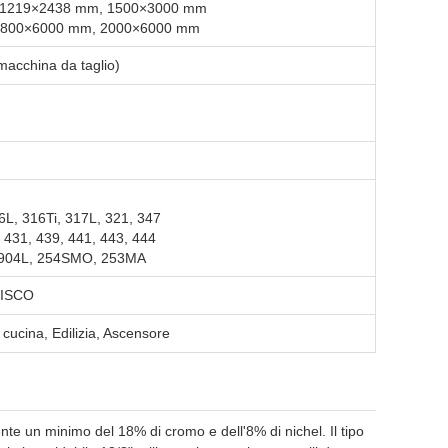
, 1219×2438 mm, 1500×3000 mm
 1800×6000 mm, 2000×6000 mm
, macchina da taglio)
6L, 316Ti, 317L, 321, 347
, 431, 439, 441, 443, 444
, 904L, 254SMO, 253MA
JISCO
a cucina, Edilizia, Ascensore
nte un minimo del 18% di cromo e dell'8% di nichel. Il tipo