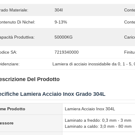
rado Materiale:
304l
Conte
ntenuto Di Nichel:
9-13%
Conte
pacità Produttiva:
50000KG
Caric
odice SA:
7219340000
Finitu
idenziare:
Lamiera di acciaio inossidabile da 0
, 
1 - 5
, 
escrizione Del Prodotto
cifiche Lamiera Acciaio Inox Grado 304L
me Prodotto
Lamiera Acciaio Inox 304L
Laminato a freddo: 0,3 mm - 3 mm
essore
Laminato a caldo: 3,0 mm - 80 mm