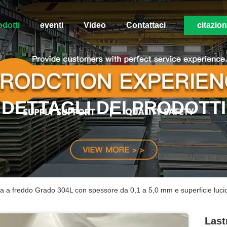
odotti
eventi
Video
Contattaci
citazio
DETTAGLI DEI PRODOTTI
ata a freddo Grado 304L con spessore da 0,1 a 5,0 mm e superficie luci
Last