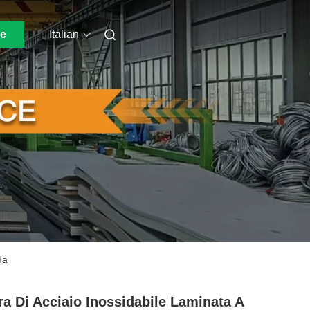
ne
Italian
da
ra Di Acciaio Inossidabile Laminata A