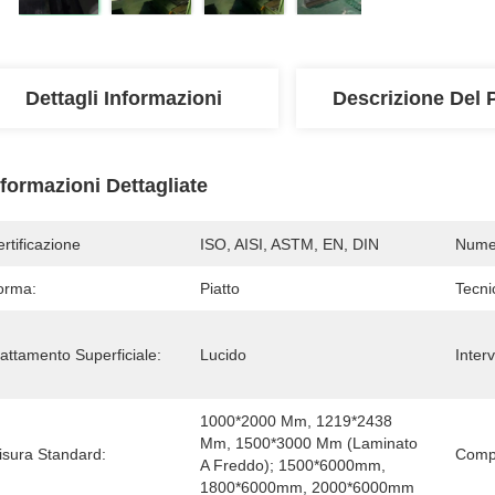
Dettagli Informazioni
Descrizione Del 
nformazioni Dettagliate
rtificazione
ISO, AISI, ASTM, EN, DIN
Numer
orma:
Piatto
Tecni
attamento Superficiale:
Lucido
Inter
1000*2000 Mm, 1219*2438 
Mm, 1500*3000 Mm (laminato 
isura Standard:
Compo
A Freddo); 1500*6000mm, 
1800*6000mm, 2000*6000mm 