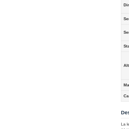
Di
Se
Se
St
Alt
Ma
Ca
Des
La l