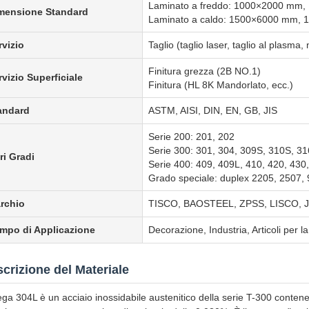
Laminato a freddo: 1000×2000 mm
mensione Standard
Laminato a caldo: 1500×6000 mm,
rvizio
Taglio (taglio laser, taglio al plasma
Finitura grezza (2B NO.1)
rvizio Superficiale
Finitura (HL 8K Mandorlato, ecc.)
andard
ASTM, AISI, DIN, EN, GB, JIS
Serie 200: 201, 202
Serie 300: 301, 304, 309S, 310S, 31
ri Gradi
Serie 400: 409, 409L, 410, 420, 430
Grado speciale: duplex 2205, 2507
rchio
TISCO, BAOSTEEL, ZPSS, LISCO, 
mpo di Applicazione
Decorazione, Industria, Articoli per l
crizione del Materiale
ega 304L è un acciaio inossidabile austenitico della serie T-300 contene