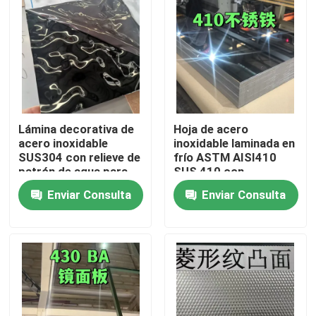
Lámina decorativa de
Hoja de acero
acero inoxidable
inoxidable laminada en
SUS304 con relieve de
frío ASTM AISI410
patrón de agua para
SUS 410 con
exteriores
superficie pulida BA
Enviar Consulta
Enviar Consulta
arquitectónicos
0,8*1220*2440
En casa
Productos
Los vídeos