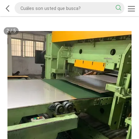
2
/
5