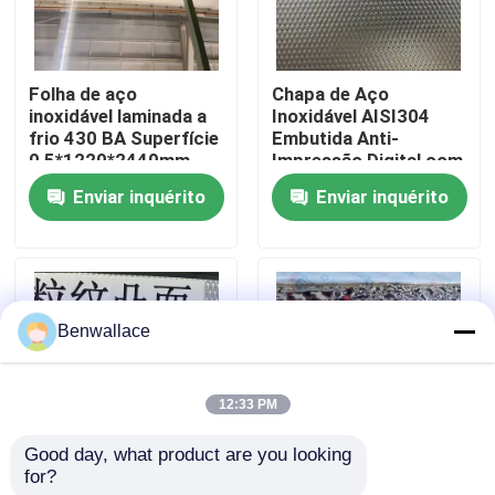
Sobre nós
Folha de aço
Chapa de Aço
inoxidável laminada a
Inoxidável AISI304
Visita à fábrica
frio 430 BA Superfície
Embutida Anti-
0,5*1220*2440mm
Impressão Digital com
com superfície de
Espessura de 0,4 - 3,0
Enviar inquérito
Enviar inquérito
Controle de qualidade
espelho 6K
mm para Aplicações
Arquitetônicas
Contacte-nos
Benwallace
Notícias
12:33 PM
Casos
Good day, what product are you looking 
for?
AISI304 Folha em
Espelho cor dourada
Solicite um orçamento