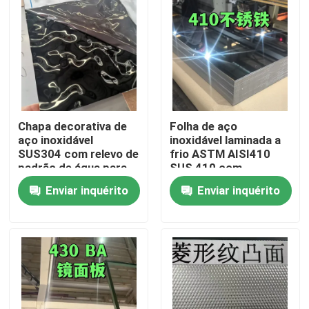
Chapa decorativa de
Folha de aço
aço inoxidável
inoxidável laminada a
SUS304 com relevo de
frio ASTM AISI410
padrão de água para
SUS 410 com
uso arquitetônico
superfície polida BA
Enviar inquérito
Enviar inquérito
externo
0,8*1220*2440
Para casa
Produtos
Vídeos