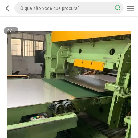
2
/
5