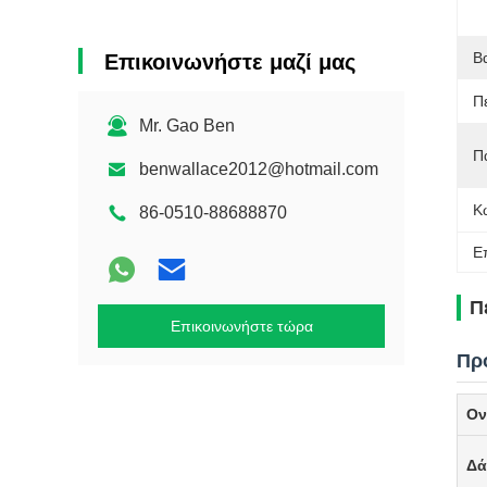
Β
Επικοινωνήστε μαζί μας
Π
Mr. Gao Ben
Π
benwallace2012@hotmail.com
Κ
86-0510-88688870
Ε
Π
Επικοινωνήστε τώρα
Πρ
Ον
Δά