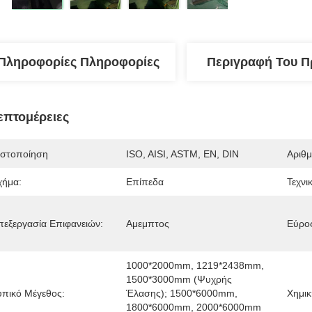
Πληροφορίες Πληροφορίες
Περιγραφή Του Π
επτομέρειες
ιστοποίηση
ISO, AISI, ASTM, EN, DIN
Αριθμ
χήμα:
Επίπεδα
Τεχνι
πεξεργασία Επιφανειών:
Αμεμπτος
Εύρο
1000*2000mm, 1219*2438mm, 
1500*3000mm (ψυχρής 
υπικό Μέγεθος:
Έλασης); 1500*6000mm, 
Χημικ
1800*6000mm, 2000*6000mm 