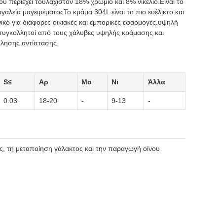
ου περιέχει τουλάχιστον 18% χρώμιο και 8% νικέλιο.Είναι το
αλεία μαγειρέματοςΤο κράμα 304L είναι το πιο ευέλικτο και
κό για διάφορες οικιακές και εμπορικές εφαρμογές.υψηλή
ο συγκολλητοί από τους χάλυβες υψηλής κράμασης και
λλησης αντίστασης.
S≤
Αρ
Μo
Νι
Άλλα
0.03
18-20
-
9-13
-
ς, τη μεταποίηση γάλακτος και την παραγωγή οίνου