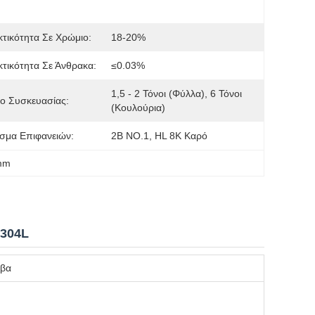
κτικότητα Σε Χρώμιο:
18-20%
κτικότητα Σε Άνθρακα:
≤0.03%
1,5 - 2 Τόνοι (φύλλα), 6 Τόνοι 
ο Συσκευασίας:
(κουλούρια)
ισμα Επιφανειών:
2B NO.1, HL 8K Καρό
mm
 304L
υβα
m