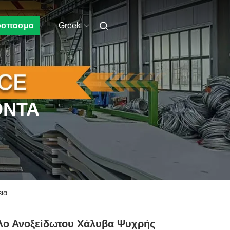
όσπασμα
Greek
ΌΝΤΑ
εια
λο Ανοξείδωτου Χάλυβα Ψυχρής