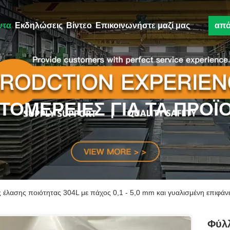
ντα
Εκδηλώσεις
Βίντεο
Επικοινωνήστε μαζί μας
απ
ΤΟΜΈΡΕΙΕΣ ΓΙΑ ΤΑ ΠΡΟΪ
έλασης ποιότητας 304L με πάχος 0,1 - 5,0 mm και γυαλισμένη επιφάν
Φύλ