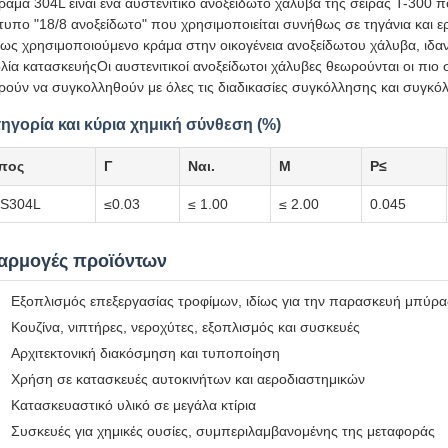
ράμα 304L είναι ένα αυστενίτικο ανοξείδωτο χάλυβα της σειράς T-300 π
υπο "18/8 ανοξείδωτο" που χρησιμοποιείται συνήθως σε τηγάνια και εργ
ως χρησιμοποιούμενο κράμα στην οικογένεια ανοξείδωτου χάλυβα, ιδανι
λία κατασκευήςΟι αυστενιτικοί ανοξείδωτοι χάλυβες θεωρούνται οι πι
ούν να συγκολληθούν με όλες τις διαδικασίες συγκόλλησης και συγκό
ηγορία και κύρια χημική σύνθεση (%)
πος
Γ
Ναι.
Μ
P≤
S304L
≤0.03
≤ 1.00
≤ 2.00
0.045
αρμογές προϊόντων
Εξοπλισμός επεξεργασίας τροφίμων, ιδίως για την παρασκευή μπύρα
Κουζίνα, νιπτήρες, νεροχύτες, εξοπλισμός και συσκευές
Αρχιτεκτονική διακόσμηση και τυποποίηση
Χρήση σε κατασκευές αυτοκινήτων και αεροδιαστημικών
Κατασκευαστικό υλικό σε μεγάλα κτίρια
Συσκευές για χημικές ουσίες, συμπεριλαμβανομένης της μεταφοράς