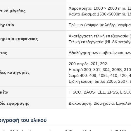
Χειροποίητο: 1000 × 2000 mm, 
πικό μέγεθος
Καυτό έλασμα: 1500×6000mm, 
ηρεσία
Τρίψιμο (κόψιμο με λέιζερ, κοψί
Ακατέργαστη τελική επεξεργασία 
ηρεσία επιφάνειας
Τελική επεξεργασία (HL 8K τετρά
πος
Αξιολόγηση των επιβατών και τω
200 σειρές: 201, 202
Η σειρά 300: 301, 304, 309S, 310
λες κατηγορίες
Σειρά 400: 409, 409L, 410, 420, 
Ειδική κλάση: διπλό 2205, 2507
ικέτα
TISCO, BAOSTEEL, ZPSS, LISC
δίο εφαρμογής
Διακόσμηση, Βιομηχανία, Εργαλεία
ριγραφή του υλικού