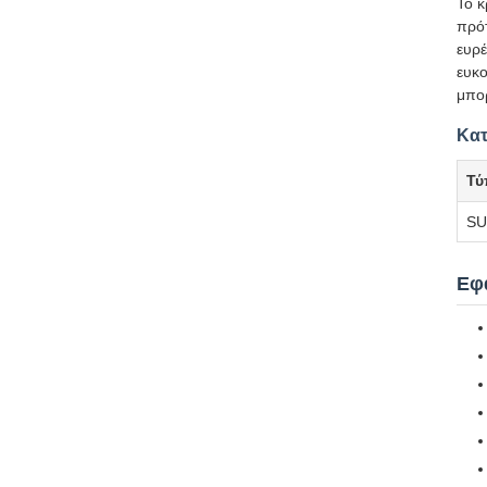
Το κ
πρότ
ευρέ
ευκο
μπορ
Κατ
Τύ
SU
Εφ