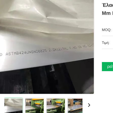
Έλασ
Mm Κ
MOQ:
Τιμή:
Βρεί