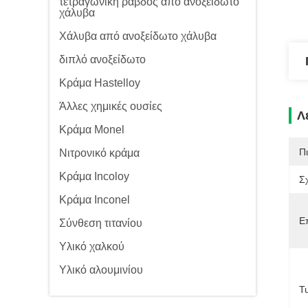
τετραγωνική ράβδος από ανοξείδωτο
χάλυβα
Χάλυβα από ανοξείδωτο χάλυβα
διπλό ανοξείδωτο
Κράμα Hastelloy
Άλλες χημικές ουσίες
Λ
Κράμα Monel
Π
Νιτρονικό κράμα
Κράμα Incoloy
Σ
Κράμα Inconel
Ε
Σύνθεση τιτανίου
Υλικό χαλκού
Υλικό αλουμινίου
Τ