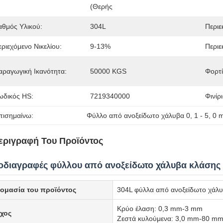
(Θερής 
αθμός Υλικού:
304L
Περιε
εριεχόμενο Νικελίου:
9-13%
Περιε
αραγωγική Ικανότητα:
50000 KGS
Φορτί
ωδικός HS:
7219340000
Φινίρ
πισημαίνω:
Φύλλο από ανοξείδωτο χάλυβα 0
, 
1 - 5
, 
0 
εριγραφή Του Προϊόντος
οδιαγραφές φύλλου από ανοξείδωτο χάλυβα κλάσης
ομασία του προϊόντος
304L φύλλα από ανοξείδωτο χάλ
Κρύο έλαση: 0,3 mm-3 mm
χος
Ζεστά κυλούμενα: 3,0 mm-80 m