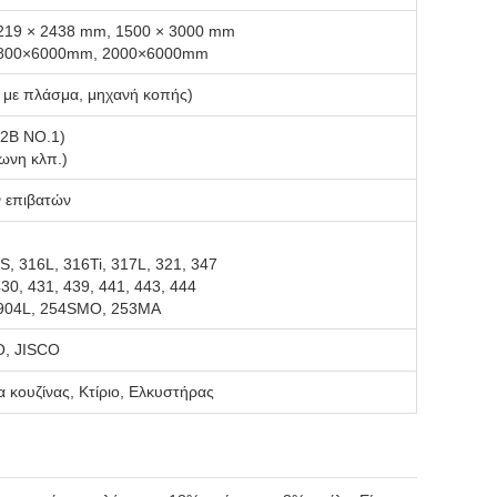
1219 × 2438 mm, 1500 × 3000 mm
1800×6000mm, 2000×6000mm
μα με πλάσμα, μηχανή κοπής)
(2B NO.1)
γωνη κλπ.)
ν επιβατών
S, 316L, 316Ti, 317L, 321, 347
430, 431, 439, 441, 443, 444
, 904L, 254SMO, 253MA
O, JISCO
 κουζίνας, Κτίριο, Ελκυστήρας