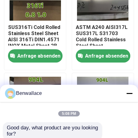
Über uns
SUS316Ti Cold Rolled
ASTM A240 AISI317L
Stainless Steel Sheet
SUS317L S31703
Werksbesichtigung
AISI 316Ti DIN1.4571
Cold Rolled Stainless
INOX Metal Sheet 2B
Steel Sheet
0.8mm
2.0*1220*2440MM
Anfrage absenden
Anfrage absenden
Qualitätskontrolle
Kontakt mit uns
Benwallace
Neuigkeiten
5:08 PM
Rechtssachen
Good day, what product are you looking 
for?
Bitte um ein Angebot
SS904L Metallic Sheet
Plate Metallic