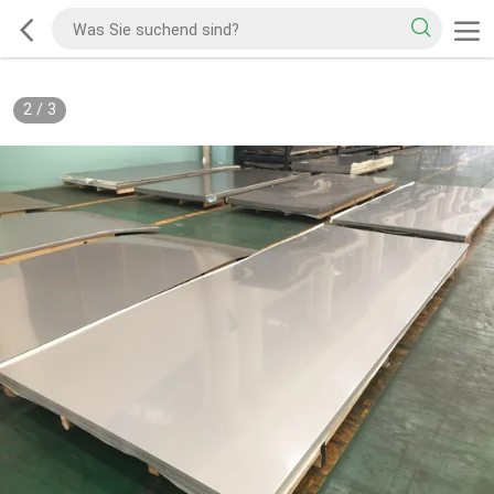
2
/
3