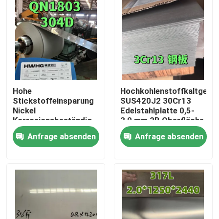
Hohe
Hochkohlenstoffkaltgewa
Stickstoffeinsparung
SUS420J2 30Cr13
Nickel
Edelstahlplatte 0,5-
Korrosionsbeständig
3,0 mm 2B Oberfläche
304D QN1803
für Messer
Anfrage absenden
Anfrage absenden
Edelstahlblech 2mm
2B Oberfläche zur
Zu Hause
Wasserspülung
Produkte
Videos