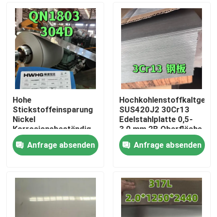
Hohe
Hochkohlenstoffkaltgewa
Stickstoffeinsparung
SUS420J2 30Cr13
Nickel
Edelstahlplatte 0,5-
Korrosionsbeständig
3,0 mm 2B Oberfläche
304D QN1803
für Messer
Anfrage absenden
Anfrage absenden
Edelstahlblech 2mm
Zu Hause
2B Oberfläche zur
Wasserspülung
Produkte
Videos