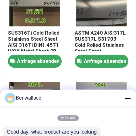
Über uns
SUS316Ti Cold Rolled
ASTM A240 AISI317L
Werksbesichtigung
Stainless Steel Sheet
SUS317L S31703
AISI 316Ti DIN1.4571
Cold Rolled Stainless
INOX Metal Sheet 2B
Steel Sheet
Qualitätskontrolle
0.8mm
2.0*1220*2440MM
Anfrage absenden
Anfrage absenden
Kontakt mit uns
Neuigkeiten
Benwallace
Rechtssachen
5:37 AM
Good day, what product are you looking 
Bitte um ein Angebot