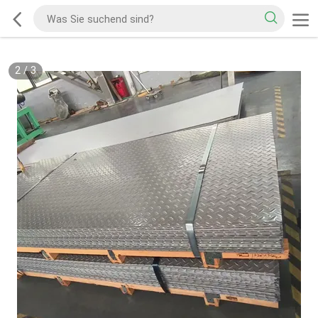
2
/
3