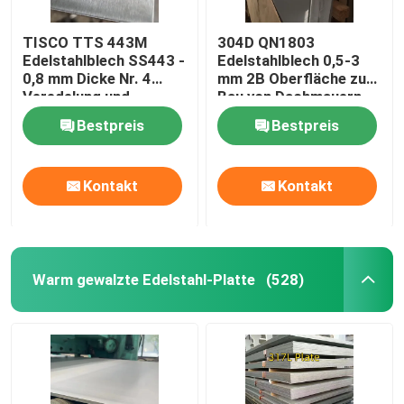
Aluminiummaterial
TISCO TTS 443M
304D QN1803
Edelstahlblech SS443 -
Edelstahlblech 0,5-3
0,8 mm Dicke Nr. 4
mm 2B Oberfläche zum
Veredelung und
Bau von Dachmauern
Schutzbeschichtung
Bestpreis
Bestpreis
Kontakt
Kontakt
Warm gewalzte Edelstahl-Platte
(528)