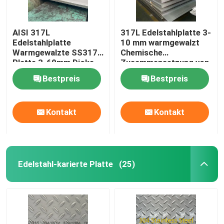
AISI 317L
317L Edelstahlplatte 3-
Edelstahlplatte
10 mm warmgewalzt
Warmgewalzte SS317L
Chemische
Platte 3-60mm Dicke
Zusammensetzung von
1500mm-2000mm
317l Edelstahl
Bestpreis
Bestpreis
Breite
Kontakt
Kontakt
Edelstahl-karierte Platte
(25)