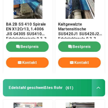
BA 2B SS 410 Spirale
Kaltgewalzte
EN X12Cr13, 1.4006
Martensitische
JIS G4305 SUS410
SUS420J1 SUS420J2
Edelstahlspirale 0,3-3
Edelstahlspule 0,3-3
mm
mm
Bestpreis
Bestpreis
Kontakt
Kontakt
Edelstahl geschweißtes Rohr
(61)