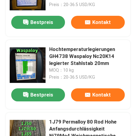
Preis：20-36.5 USD/KG
Über uns
Bestpreis
Kontakt
Werksbesichtigung
Hochtemperaturlegierungen
Qualitätskontrolle
GH4738 Waspaloy Nc20K14
legierter Stahlstab 20mm
MOQ：10 kg
Kontakt mit uns
Preis：20-36.5 USD/KG
Neuigkeiten
Bestpreis
Kontakt
Rechtssachen
1J79 Permalloy 80 Rod Hohe
Anfangsdurchlässigkeit
Bitte um ein Angebot
Ni79Mo4 Weichmagnetische