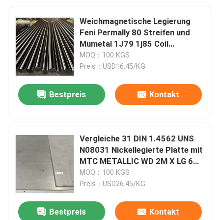
Weichmagnetische Legierung
Feni Permally 80 Streifen und
Mumetal 1J79 1j85 Coil
Streifenblattplatte
MOQ：100 KGS
Preis：USD16.45/KG
Bestpreis
Kontakt
Vergleiche 31 DIN 1.4562 UNS
N08031 Nickellegierte Platte mit
MTC METALLIC WD 2M X LG 6M
X THK 12MM
MOQ：100 KGS
Preis：USD26.45/KG
Bestpreis
Kontakt