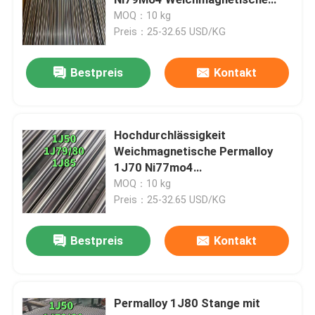
Legierungsbar
MOQ：10 kg
Preis：25-32.65 USD/KG
Kaltgewalztes Edelstahlblech
Bestpreis
Kontakt
Warm gewalzte Edelstahl-Platte
Edelstahl-karierte Platte
Hochdurchlässigkeit
Weichmagnetische Permalloy
1J70 Ni77mo4
Edelstahlstreifenspule
Legierungsstange
MOQ：10 kg
Preis：25-32.65 USD/KG
Edelstahl geschweißtes Rohr
Bestpreis
Kontakt
Edelstahl-nahtloses Rohr
Permalloy 1J80 Stange mit
Edelstahl-Rundeisen