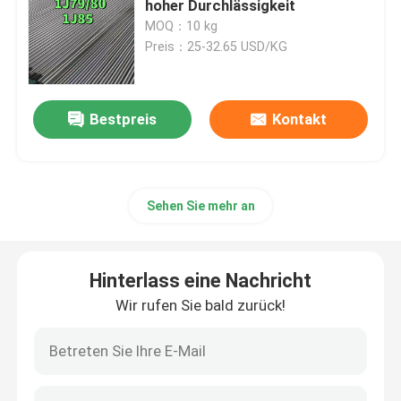
hoher Durchlässigkeit
MOQ：10 kg
Edelstahlwinkelstange
Preis：25-32.65 USD/KG
Edelstahl-flache Stange
Bestpreis
Kontakt
U-Stähle aus Edelstahl
Sehen Sie mehr an
Quadratbarren aus Edelstahl
Hexbar aus Edelstahl
Hinterlass eine Nachricht
Wir rufen Sie bald zurück!
Duplexedelstahl
Hastelloy-Legierung