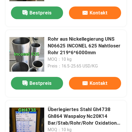
Bestpreis
Kontakt
Rohr aus Nickellegierung UNS
N06625 INCONEL 625 Nahtloser
Rohr 219*6*6000mm
MOQ：10 kg
Preis：16.5-25.65 USD/KG
Bestpreis
Kontakt
Zu Hause
Überlegiertes Stahl Gh4738
Produkte
Gh864 Waspaloy Nc20K14
Bar/Stab/Rohr/Rohr Oxidations-
und Korrosionsbeständigkeit
Videos
MOQ：10 kg