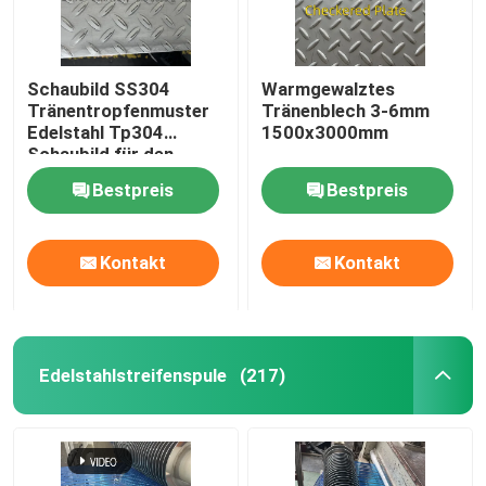
Schaubild SS304
Warmgewalztes
Tränentropfenmuster
Tränenblech 3-6mm
Edelstahl Tp304
1500x3000mm
Schaubild für den
Boden
Bestpreis
Bestpreis
Kontakt
Kontakt
Edelstahlstreifenspule
(217)