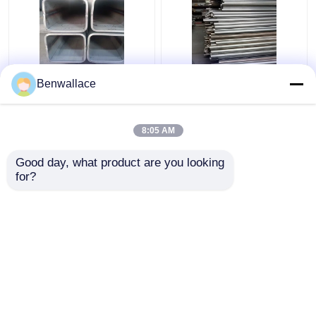
ASTM 316L SS
409L Schweißrohr aus
Benwallace
Quadratrohr TP316L
Edelstahl 2D poliert
1.4404 Schweißrohr
SUH409L SS Rohr
aus Edelstahl
60*1,5*6000 Autoteile
8:05 AM
200*200*6MM
Bestpreis
Bestpreis
Good day, what product are you looking 
for?
Kontakt
Kontakt
Sehen Sie mehr an
Startseite
Über uns
Kontakt
Desktop Site