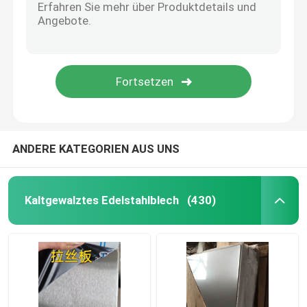
Nickellegierung
Monel-Legierung
Nitron-Legierung
ANDERE KATEGORIEN AUS UNS
Incoloy-Legierung
Kaltgewalztes Edelstahlblech
(430)
Inconel-Legierung
mit einer Breite von nicht mehr als 20 mm
Kupfermaterial