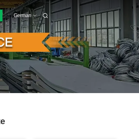
German
te