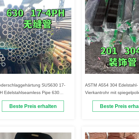
ederschlaggehärtung SUS630 17-
ASTM A554 304 Edelstahl-
H Edelstahlseamless Pipe 630
Vierkantrohr mit spiegelpoli
hlbar mit Kaltziehtechnik
Oberfläche SS 304 Vierkan
Beste Preis erhalten
Beste Preis erha
60*60*2mm