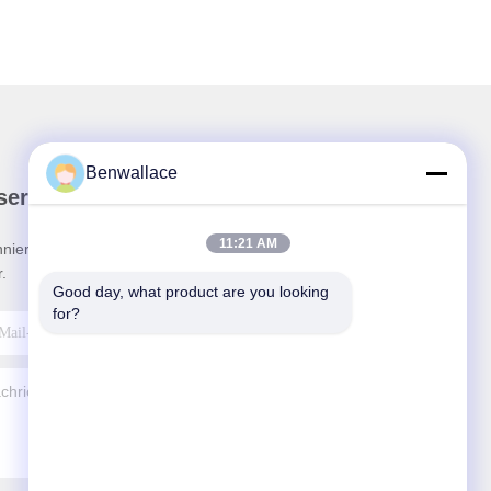
Benwallace
ser Newsletter
11:21 AM
nieren Sie unseren Newsletter für Rabatte und
.
Good day, what product are you looking 
for?