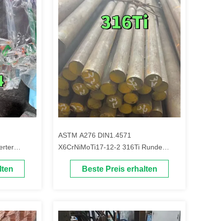
ASTM A276 DIN1.4571
erter
X6CrNiMoTi17-12-2 316Ti Runde
trohr
Stange aus Edelstahl SUS 316Ti
lten
Beste Preis erhalten