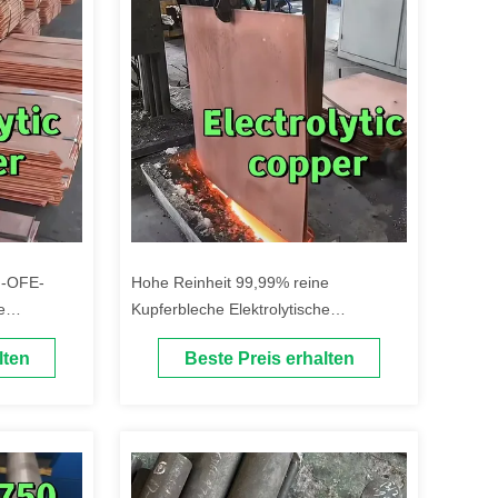
u-OFE-
Hohe Reinheit 99,99% reine
e
Kupferbleche Elektrolytische
0 mm x 980
Kupferkathode für Elektrofahrzeuge
lten
Beste Preis erhalten