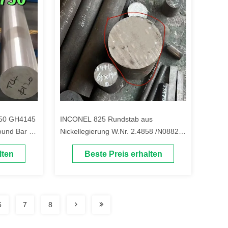
50 GH4145
INCONEL 825 Rundstab aus
ound Bar /
Nickellegierung W.Nr. 2.4858 /N08825
Geschmiedeter Legierungsstab
lten
Beste Preis erhalten
OD80mm
6
7
8