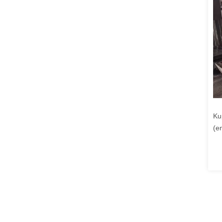
Ku
(e
99