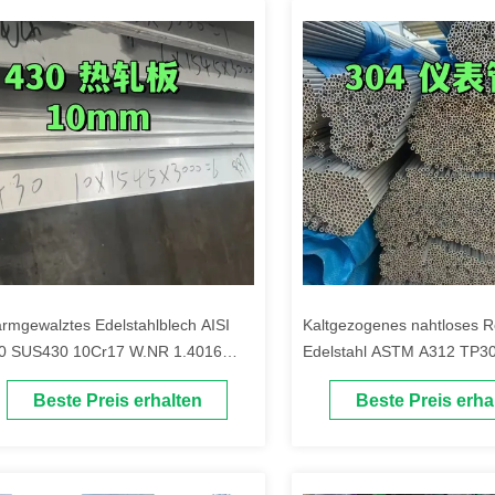
rmgewalztes Edelstahlblech AISI
Kaltgezogenes nahtloses R
0 SUS430 10Cr17 W.NR 1.4016
Edelstahl ASTM A312 TP30
*1500*6000 Oberfläche NO.1
gebeizter Oberflächenbeha
Beste Preis erhalten
Beste Preis erha
Außendurchmesser 6–114