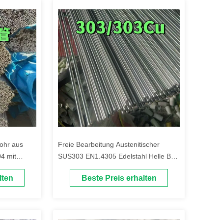
ohr aus
Freie Bearbeitung Austenitischer
4 mit
SUS303 EN1.4305 Edelstahl Helle Bar
ndlung,
DIA 10mm S30300 Runde Bar
lten
Beste Preis erhalten
 mm