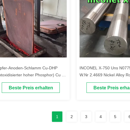
pfer-Anoden-Schlamm Cu-DHP
INCONEL X-750 Uns N077
ntoxidisierter hoher Phosphor) Cu ≥
W.Nr 2.4669 Nickel Alloy R
,90%
Rod
Beste Preis erhalten
Beste Preis erha
1
2
3
4
5