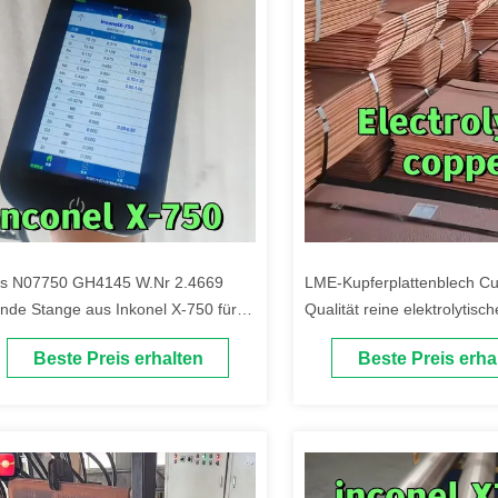
s N07750 GH4145 W.Nr 2.4669
LME-Kupferplattenblech C
nde Stange aus Inkonel X-750 für
Qualität reine elektrolytisch
chleistungsmotorbefestigungsmittel
Kupferkathode 99,9 % 102
Beste Preis erhalten
Beste Preis erha
mm x 10 mm