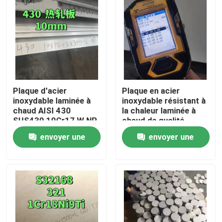
Plaque d'acier
Plaque en acier
inoxydable laminée à
inoxydable résistant à
chaud AISI 430
la chaleur laminée à
SUS430 10Cr17 W.NR
chaud de qualité
1.4016 Surface NO.1
253MA / S30815 avec
envoyer une
envoyer une
10*1500*6000
surface de décapage
À la maison
demande
demande
Produits
Vidéos