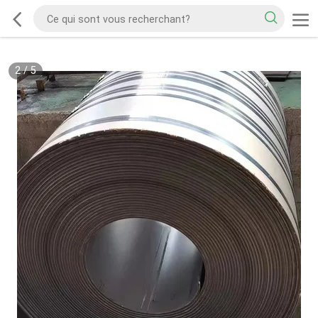
2
/
5