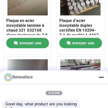
À propos de nous
Plaque en acier
Plaque d'acier
inoxydable laminée à
inoxydable duplex
visite de l'usine
chaud 321 S32168
certifiée EN 10204-
d'une épaisseur de 3,0
3.1 de qualité 1.4462
à 80,0 mm et
2205 avec technique
envoyer une
envoyer une
Contrôle de la qualité
résistante à la
laminée à chaud
corrosion
demande
demande
Nous contacter
Nouvelles
Benwallace
Les affaires
5:16 PM
Good day, what product are you looking 
Plaque laminée à
Plaque d'acier
Demandez un devis