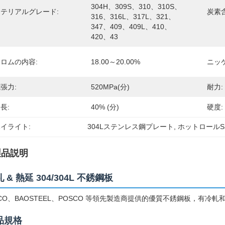
304H、309S、310、310S、
テリアルグレード:
炭素
316、316L、317L、321、
347、409、409L、410、 
420、43
ロムの内容:
18.00～20.00%
ニッ
張力:
520MPa(分)
耐力:
長:
40% (分)
硬度:
イライト:
304Lステンレス鋼プレート
, 
ホットロールS
製品説明
 & 熱延 304/304L 不銹鋼板
SCO、BAOSTEEL、POSCO 等領先製造商提供的優質不銹鋼板，有冷
品規格