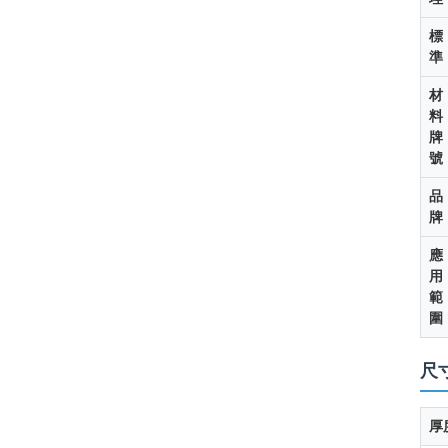
標
準
材
料
牌
號
品
牌
應
用
範
圍
尺
厚