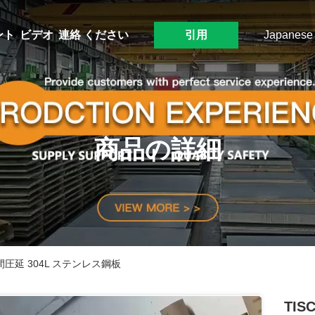
ント
ビデオ
連絡 ください
引用
Japanese
商品の詳細
間圧延 304L ステンレス鋼板
TI