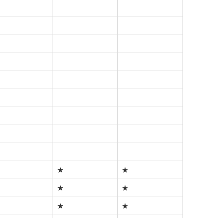
★
★
★
★
★
★