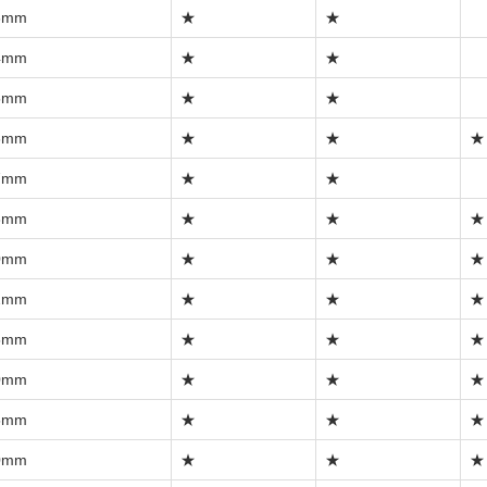
3mm
★
★
4mm
★
★
5mm
★
★
6mm
★
★
★
7mm
★
★
8mm
★
★
★
0mm
★
★
★
2mm
★
★
★
5mm
★
★
★
0mm
★
★
★
5mm
★
★
★
0mm
★
★
★