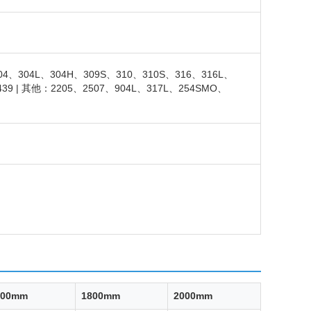
304、304L、304H、309S、310、310S、316、316L、
439 | 其他：2205、2507、904L、317L、254SMO、
500mm
1800mm
2000mm