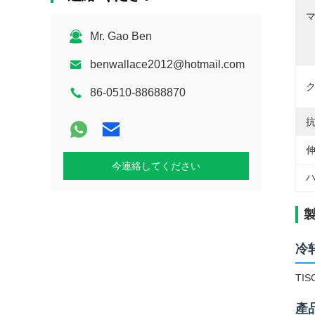
マ
Mr. Gao Ben
benwallace2012@hotmail.com
ク
86-0510-88688870
抗
伸
今連絡してください
ハ
冷轧
TI
產