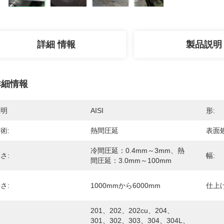
詳細 情報
製品説明
詳細情報
証明
AISI
形:
術:
熱間圧延
表面処
冷間圧延：0.4mm～3mm、熱
さ:
幅:
間圧延：3.0mm～100mm
さ:
1000mmから6000mm
仕上げ
201、202、202cu、204、
301、302、303、304、304L、