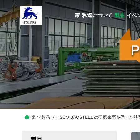
家
私達について
製品
イベ
家
>
製品
>
TISCO BAOSTEEL の研磨表面を備えた熱
製品