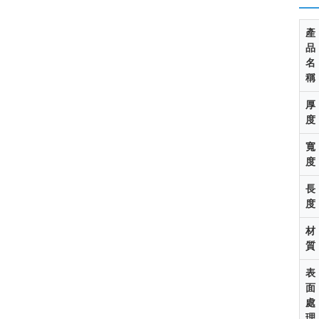
產
品
名
稱
厚
度
寬
度
長
度
材
質
表
面
處
理