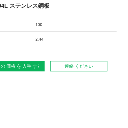
304L ステンレス鋼板
100
2.44
 の 価格 を 入手 する
連絡 ください