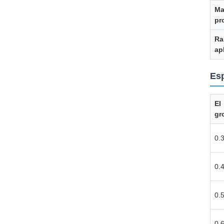
Ma
pr
Ra
ap
Esp
El
gr
0.
0.
0.
0.