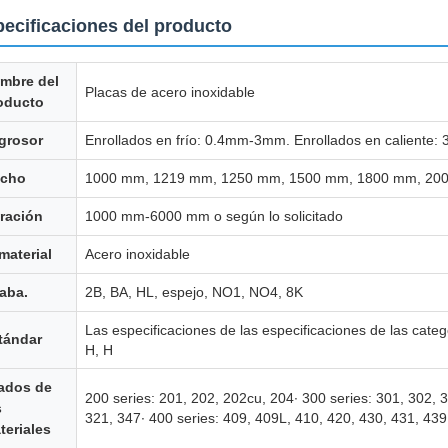
ecificaciones del producto
mbre del
Placas de acero inoxidable
oducto
 grosor
Enrollados en frío: 0.4mm-3mm. Enrollados en caliente
cho
1000 mm, 1219 mm, 1250 mm, 1500 mm, 1800 mm, 200
ración
1000 mm-6000 mm o según lo solicitado
 material
Acero inoxidable
aba.
2B, BA, HL, espejo, NO1, NO4, 8K
Las especificaciones de las especificaciones de las categor
tándar
H, H
ados de
200 series: 201, 202, 202cu, 204∙ 300 series: 301, 302,
s
321, 347∙ 400 series: 409, 409L, 410, 420, 430, 431, 4
teriales