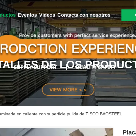
ductos
Eventos
Vídeos
Contacta con nosotros
TALLES DE LOS PRODUC
laminada en caliente con superficie pulida de TISCO BAOSTEEL
Plac