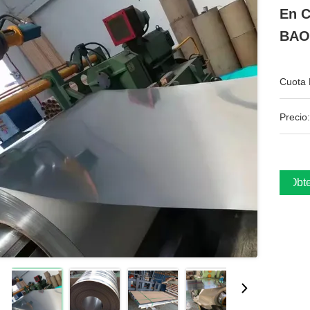
En C
BAO
Cuota 
Precio:
Obte