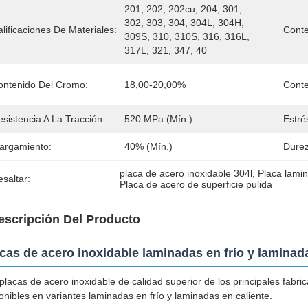
201, 202, 202cu, 204, 301, 
302, 303, 304, 304L, 304H, 
lificaciones De Materiales:
Conte
309S, 310, 310S, 316, 316L, 
317L, 321, 347, 40
ontenido Del Cromo:
18,00-20,00%
Conte
sistencia A La Tracción:
520 MPa (mín.)
Estré
largamiento:
40% (mín.)
Durez
placa de acero inoxidable 304l
, 
Placa lamin
saltar:
Placa de acero de superficie pulida
escripción Del Producto
cas de acero inoxidable laminadas en frío y laminad
placas de acero inoxidable de calidad superior de los principales fa
onibles en variantes laminadas en frío y laminadas en caliente.