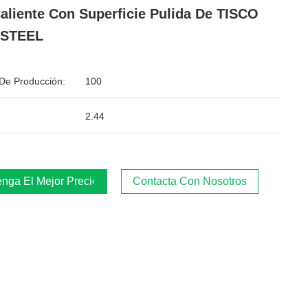
aliente Con Superficie Pulida De TISCO
STEEL
De Producción:
100
2.44
nga El Mejor Precio
Contacta Con Nosotros