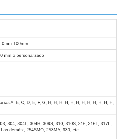
: 3.0mm-100mm.
0 mm o personalizado
ías A, B, C, D, E, F, G, H, H, H, H, H, H, H, H, H, H, H, H,
 303, 304, 304L, 304H, 309S, 310, 310S, 316, 316L, 317L,
39∙Las demás:, 254SMO, 253MA, 630, etc.