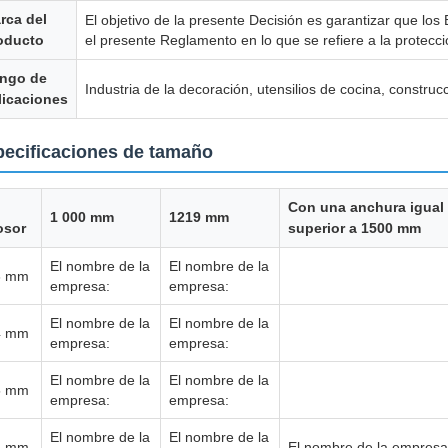
rca del
El objetivo de la presente Decisión es garantizar que lo
oducto
el presente Reglamento en lo que se refiere a la protecc
ngo de
Industria de la decoración, utensilios de cocina, construc
licaciones
ecificaciones de tamaño
Con una anchura igual
1 000 mm
1219 mm
osor
superior a 1500 mm
El nombre de la
El nombre de la
3 mm
empresa:
empresa:
El nombre de la
El nombre de la
4 mm
empresa:
empresa:
El nombre de la
El nombre de la
5 mm
empresa:
empresa:
El nombre de la
El nombre de la
6 mm
El nombre de la empresa