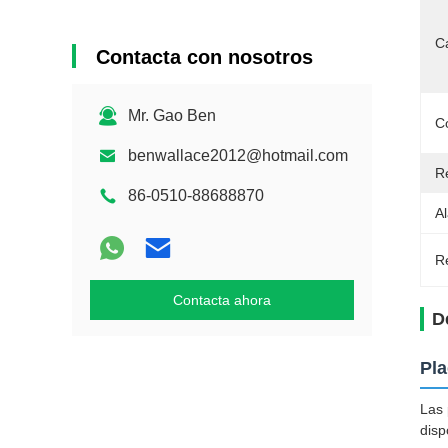
Ca
Contacta con nosotros
Mr. Gao Ben
C
benwallace2012@hotmail.com
Re
86-0510-88688870
A
Re
Contacta ahora
D
Pla
Las 
disp