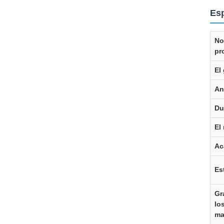
Esp
No
pr
El
An
Du
El
Ac
Es
Gr
lo
ma