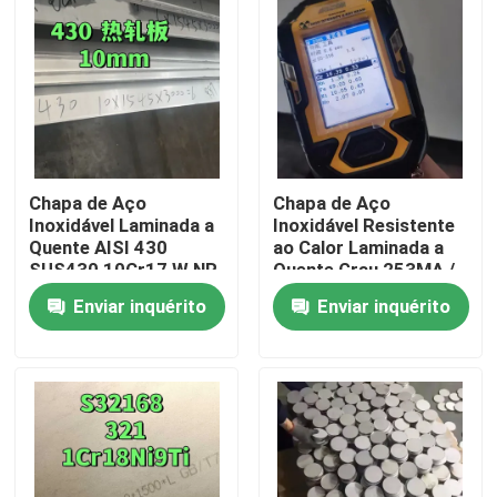
Chapa de Aço
Chapa de Aço
Inoxidável Laminada a
Inoxidável Resistente
Quente AISI 430
ao Calor Laminada a
SUS430 10Cr17 W.NR
Quente Grau 253MA /
1.4016 Superfície
S30815 com
Enviar inquérito
Enviar inquérito
NO.1 10*1500*6000
Superfície Decapada
Para casa
Produtos
Vídeos