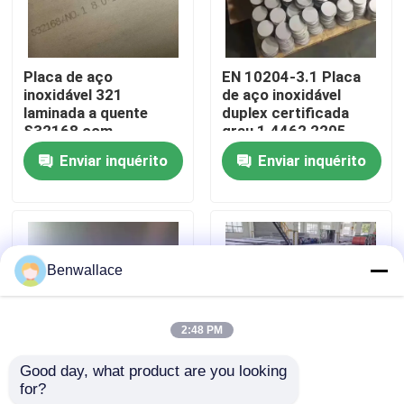
Sobre nós
Placa de aço
EN 10204-3.1 Placa
inoxidável 321
de aço inoxidável
Visita à fábrica
laminada a quente
duplex certificada
S32168 com
grau 1.4462 2205
espessura de 3,0 -
com técnica laminada
Enviar inquérito
Enviar inquérito
Controle de qualidade
80,0 mm e resistência
a quente
à corrosão
Contacte-nos
Benwallace
Notícias
2:48 PM
Casos
Good day, what product are you looking 
for?
Superfície laminada a
Placa de aço
Solicite um orçamento