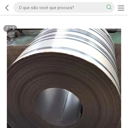
2
/
5