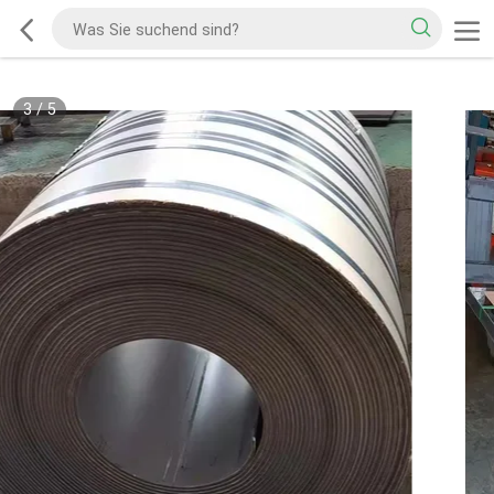
3
/
5