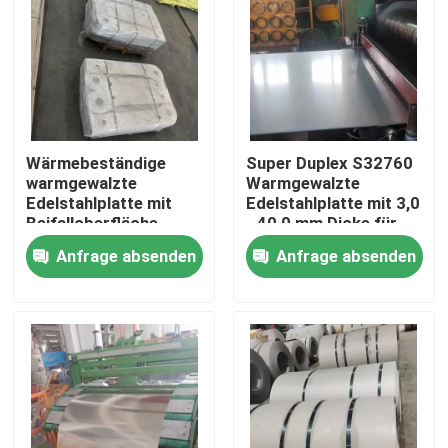
Wärmebeständige
Super Duplex S32760
warmgewalzte
Warmgewalzte
Edelstahlplatte mit
Edelstahlplatte mit 3,0
Beifalloberfläche -
- 40,0 mm Dicke für
253MA / S30815
chemische
Anfrage absenden
Anfrage absenden
Anwendungen
Zu Hause
Produkte
Videos