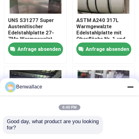
Über uns
UNS S31277 Super
ASTM A240 317L
Austenitischer
Warmgewalzte
Edelstahlplatte 27-
Edelstahlplatte mit
Werksbesichtigung
7Mo Warmgewalzt
Oberfläche Nr. 1 und
Korrosionsbeständig
3,0 - 16,0 mm Dicke
Anfrage absenden
Anfrage absenden
ASTM A240
Qualitätskontrolle
Kontakt mit uns
Benwallace
Neuigkeiten
6:40 PM
Rechtssachen
Good day, what product are you looking 
for?
Korrosionsbeständige
Warmgewalzte
Warmgewalzte
Duplexplatte 2205 aus
Bitte um ein Angebot