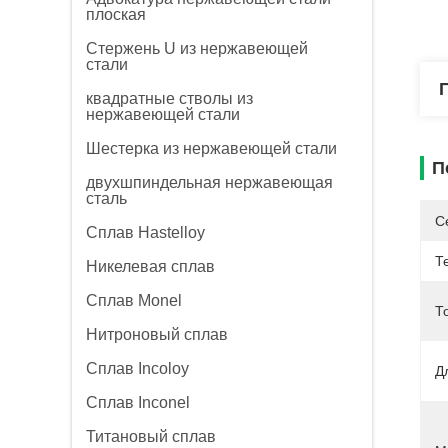
плоская
Стержень U из нержавеющей
стали
квадратные стволы из
нержавеющей стали
Шестерка из нержавеющей стали
П
двухшпиндельная нержавеющая
сталь
С
Сплав Hastelloy
Т
Никелевая сплав
Сплав Monel
Т
Нитроновый сплав
Сплав Incoloy
Д
Сплав Inconel
Титановый сплав