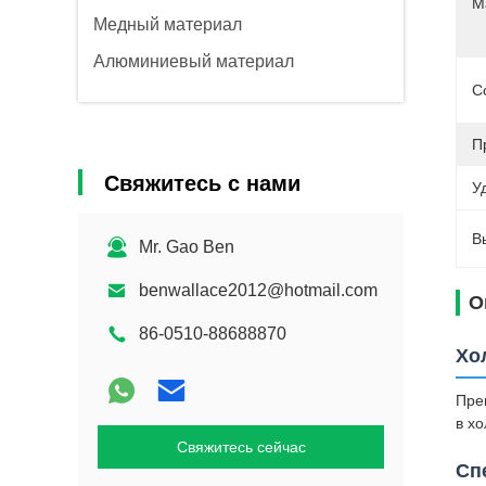
М
Медный материал
Алюминиевый материал
С
П
Свяжитесь с нами
У
В
Mr. Gao Ben
benwallace2012@hotmail.com
О
86-0510-88688870
Хо
Пре
в х
Свяжитесь сейчас
Сп