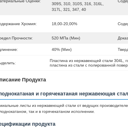
атериальные Оценки:
Соде
309S, 310, 310S, 316, 316L, 
317L, 321, 347, 40
одержание Хромия:
18,00-20,00%
Соде
редел Прочности:
520 МПа (мин)
Доказ
длинение:
40% (мин)
Тверд
Пластина из нержавеющей стали 304L
, 
г
ыделить:
пластина из стали с полированной пове
писание Продукта
лоднокатаная и горячекатаная нержавеющая стал
миальные листы из нержавеющей стали от ведущих производителе
олоднокатаном, так и в горячекатаном исполнении.
ецификации продукта