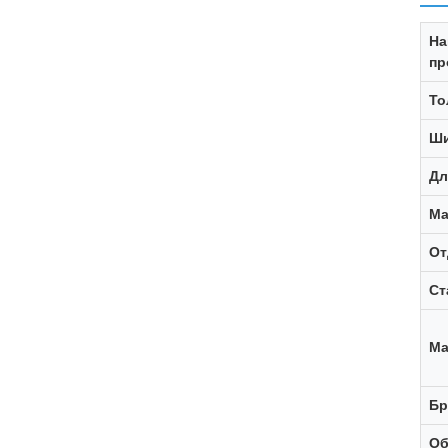
На
пр
То
Ши
Дл
Ма
От
Ст
Ма
Бр
Об