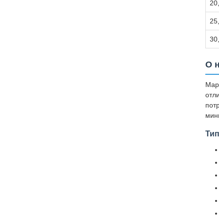
20
25
30
О 
Мар
отл
пот
мин
Ти