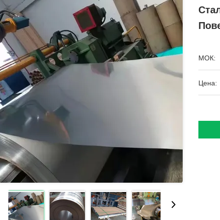
Ста
Пов
МОК:
Цена: