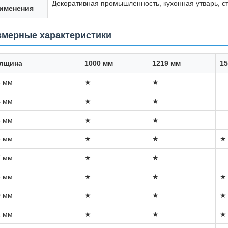
Декоративная промышленность, кухонная утварь, с
именения
змерные характеристики
лщина
1000 мм
1219 мм
15
3 мм
★
★
4 мм
★
★
5 мм
★
★
6 мм
★
★
★
7 мм
★
★
8 мм
★
★
★
0 мм
★
★
★
2 мм
★
★
★