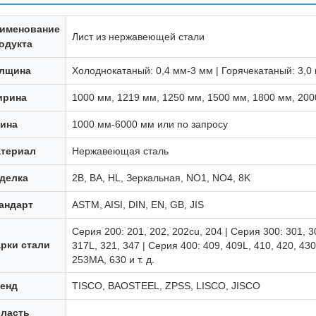
именование
Лист из нержавеющей стали
одукта
лщина
Холоднокатаный: 0,4 мм-3 мм | Горячекатаный: 3,0
рина
1000 мм, 1219 мм, 1250 мм, 1500 мм, 1800 мм, 200
ина
1000 мм-6000 мм или по запросу
териал
Нержавеющая сталь
делка
2B, BA, HL, Зеркальная, NO1, NO4, 8K
андарт
ASTM, AISI, DIN, EN, GB, JIS
Серия 200: 201, 202, 202cu, 204 | Серия 300: 301, 3
рки стали
317L, 321, 347 | Серия 400: 409, 409L, 410, 420, 43
253MA, 630 и т. д.
енд
TISCO, BAOSTEEL, ZPSS, LISCO, JISCO
ласть