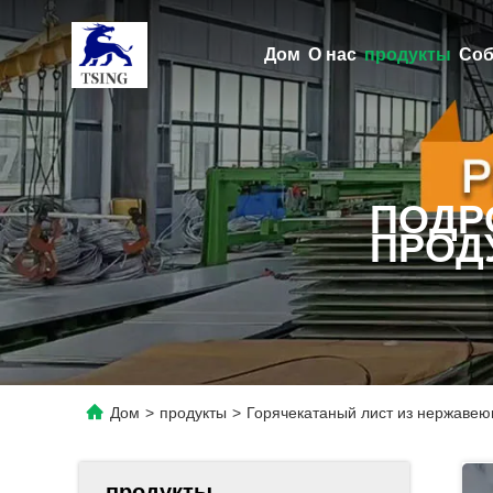
Дом
О нас
продукты
Соб
ПОДР
ПРОД
Дом
>
продукты
>
Горячекатаный лист из нержаве
продукты