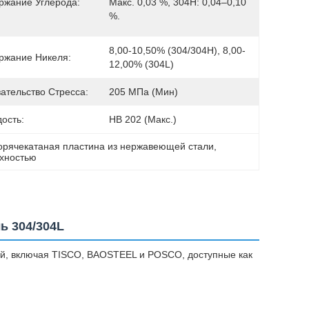
ржание Углерода:
Макс. 0,03 %, 304H: 0,04–0,10 
%.
8,00-10,50% (304/304H), 8,00-
ржание Никеля:
12,00% (304L)
ательство Стресса:
205 МПа (мин)
ость:
НВ 202 (макс.)
орячекатаная пластина из нержавеющей стали
, 
рхностью
ь 304/304L
й, включая TISCO, BAOSTEEL и POSCO, доступные как