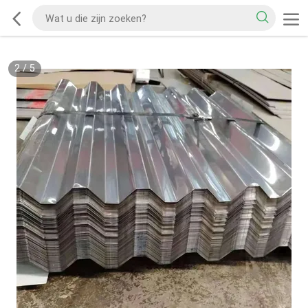
2
/
5