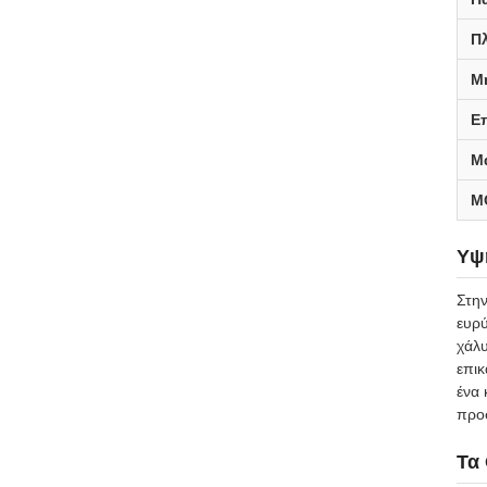
Π
Μ
Ε
Μ
M
Υψ
Στην
ευρύ
χάλυ
επικ
ένα 
προ
Τα