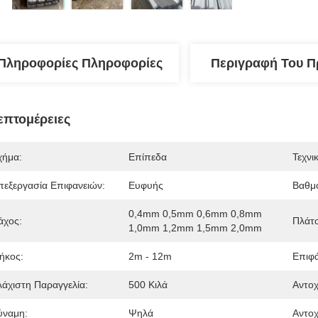
Πληροφορίες Πληροφορίες
Περιγραφή Του Π
επτομέρειες
χήμα:
Επίπεδα
Τεχνι
πεξεργασία Επιφανειών:
Ευφυής
Βαθμ
0,4mm 0,5mm 0,6mm 0,8mm 
άχος:
Πλάτο
1,0mm 1,2mm 1,5mm 2,0mm
ήκος:
2m - 12m
Επιφά
λάχιστη Παραγγελία:
500 Κιλά
Αντοχ
ύναμη:
Ψηλά
Αντοχ