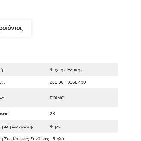
ροϊόντος
κή:
Ψυχρής Έλασης
ός:
201 304 316L 430
ς:
ΕΘΙΜΟ
νεια:
2Β
ή Στη Διάβρωση:
Ψηλά
ή Στις Καιρικές Συνθήκες:
Ψηλά