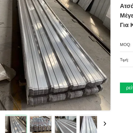
Ατσά
Μέγε
Για 
MOQ:
Τιμή:
Βρεί