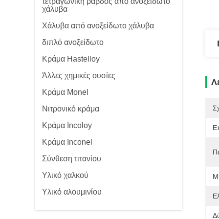
τετραγωνική ράβδος από ανοξείδωτο
χάλυβα
Χάλυβα από ανοξείδωτο χάλυβα
διπλό ανοξείδωτο
Κράμα Hastelloy
Άλλες χημικές ουσίες
Λ
Κράμα Monel
Σ
Νιτρονικό κράμα
Κράμα Incoloy
Ε
Κράμα Inconel
Π
Σύνθεση τιτανίου
Υλικό χαλκού
Μ
Υλικό αλουμινίου
Ε
Δ