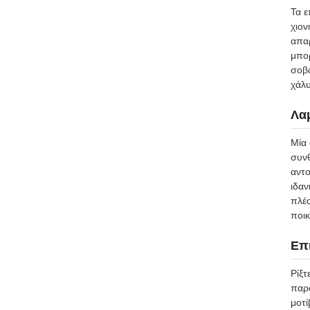
Τα ε
χιον
απαρ
μπορ
σοβα
χάλυ
Λα
Μία 
συνθ
αντο
ιδαν
πλέο
ποικ
Επι
Ρίξτ
παρα
μοτί