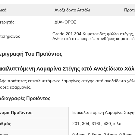
ικό:
Ανοξείδωτο Ατσάλι
Πρότ
ετρητής:
ΔΙΑΦΟΡΟΣ
Grade 201 304 Κυματοειδές φύλλο στέγης
,
πισημαίνω:
Ανθεκτικό στις καιρικές συνθήκες κυματοει
εριγραφή Του Προϊόντος
ικαλυπτόμενη Λαμαρίνα Στέγης από Ανοξείδωτο Χάλ
ής ποιότητας επικαλυπτόμενες λαμαρίνες στέγης από ανοξείδωτο χάλυ
ορες εφαρμογές.
διαγραφές Προϊόντος
νομα Προϊόντος
Επικαλυπτόμενη Λαμαρίνα Στέγη
αθμός
201, 304, 316L, 430, κ.λπ.
άχος
0.4mm, 0.5mm, 0.6mm, 0.8mm,