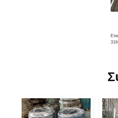
Ετι
316
Σ