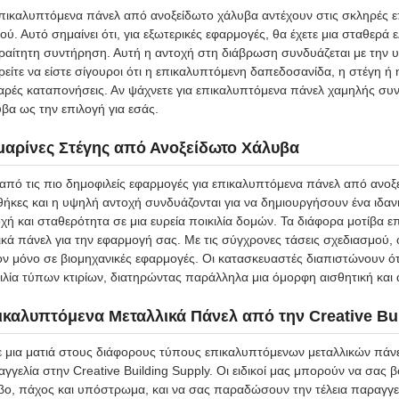
πικαλυπτόμενα πάνελ από ανοξείδωτο χάλυβα αντέχουν στις σκληρές επ
ιού. Αυτό σημαίνει ότι, για εξωτερικές εφαρμογές, θα έχετε μια σταθερά
αίτητη συντήρηση. Αυτή η αντοχή στη διάβρωση συνδυάζεται με την υ
είτε να είστε σίγουροι ότι η επικαλυπτόμενη δαπεδοσανίδα, η στέγη ή η
ρές καταπονήσεις. Αν ψάχνετε για επικαλυπτόμενα πάνελ χαμηλής συντ
βα ως την επιλογή για εσάς.
μαρίνες Στέγης από Ανοξείδωτο Χάλυβα
από τις πιο δημοφιλείς εφαρμογές για επικαλυπτόμενα πάνελ από ανοξεί
ήκες και η υψηλή αντοχή συνδυάζονται για να δημιουργήσουν ένα ιδανικ
χή και σταθερότητα σε μια ευρεία ποικιλία δομών. Τα διάφορα μοτίβα επ
ικά πάνελ για την εφαρμογή σας. Με τις σύγχρονες τάσεις σχεδιασμού
ν μόνο σε βιομηχανικές εφαρμογές. Οι κατασκευαστές διαπιστώνουν ότι
ιλία τύπων κτιρίων, διατηρώντας παράλληλα μια όμορφη αισθητική και 
καλυπτόμενα Μεταλλικά Πάνελ από την Creative Bui
ε μια ματιά στους διάφορους τύπους επικαλυπτόμενων μεταλλικών πάν
γγελία στην Creative Building Supply. Οι ειδικοί μας μπορούν να σας 
βο, πάχος και υπόστρωμα, και να σας παραδώσουν την τέλεια παραγγελ