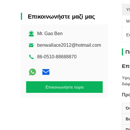
Υλ
Επικοινωνήστε μαζί μας
Μ
Mr. Gao Ben
Ε
benwallace2012@hotmail.com
Π
86-0510-88688870
Επ
Υψηλ
διάφ
Επικοινωνήστε τώρα
Προ
Ό
Β
Π