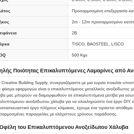
λάτος
Προσαρμοσμένη επεξεργασία κατ
ήκος
2m - 12m προσαρμοσμένο κατόπ
πιφάνεια
2B
άρκα
TISCO, BAOSTEEL, LISCO
OQ
500 Kgs
ηλής Ποιότητας Επικαλυπτόμενες Λαμαρίνες από Αν
 Creative Building Supply, συνεργαζόμαστε με μια ευρεία ποικιλία υπο
 φάσμα εφαρμογών είναι ο επικαλυπτόμενος μεταλλικός ανοξείδωτος χ
βα μας μπορούν να διαμορφωθούν σε επικαλυπτόμενα μοτίβα για εσωτερ
αλυπτόμενου ανοξείδωτου χάλυβα για να ολοκληρώσετε ένα έργο DIY, είτ
κατασκευαστικό έργο πλήρους κλίμακας, έχουμε ένα τεράστιο απόθεμα
σαρμοσμένες παραγγελίες με ελάχιστους χρόνους παράδοσης.
 Οφέλη του Επικαλυπτόμενου Ανοξείδωτου Χάλυβα