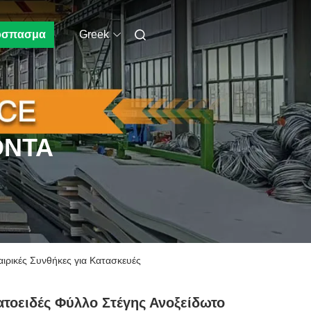
όσπασμα
Greek
ΌΝΤΑ
ιρικές Συνθήκες για Κατασκευές
τοειδές Φύλλο Στέγης Ανοξείδωτο