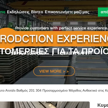
ντα
Εκδηλώσεις
Βίντεο
Επικοινωνήστε μαζί μας
απ
ΤΟΜΈΡΕΙΕΣ ΓΙΑ ΤΑ ΠΡΟΪ
ωτο Ατσάλι Βαθμός 201 304 Προσαρμοσμένο Μέγεθος Ανθεκτικό στις Κα
Κυμα