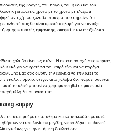
ιδράσεις της βροχής, του πάγου, του ήλιου και του
 ελκυστική επιφάνεια χρόνο με το χρόνο με ελάχιστη
ψηλή αντοχή του χάλυβα, πράγμα που σημαίνει ότι
 επένδυσή σας θα είναι αρκετά στιβαρή για να αντέξει
ήρησης και καλής εμφάνισης, σκεφτείτε τον ανοξείδωτο
δωτο χάλυβα είναι ως στέγη. Η ακραία αντοχή στις καιρικές
ό υλικό για να κρατήσει τον καιρό έξω και να παρέχει
ικάλυψης μας σας δίνουν την ευελιξία να επιλέξετε τα
, οι επικαλυπτόμενες στέγες από χάλυβα δεν παρατηρούνται
 αυτό το υλικό μπορεί να χρησιμοποιηθεί σε μια ευρεία
απαράμιλλη λειτουργικότητα.
lding Supply
ελ που διατηρούμε σε απόθεμα και κατασκευάζουμε κατά
βοηθήσουν να υπολογίσετε μεγέθη, να επιλέξετε το ιδανικό
ία εγκαίρως για την επόμενη δουλειά σας.