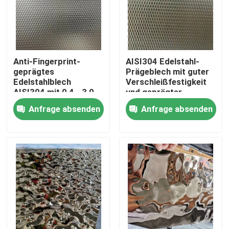
Anti-Fingerprint-
AISI304 Edelstahl-
geprägtes
Prägeblech mit guter
Edelstahlblech
Verschleißfestigkeit
AISI304 mit 0,4 - 3,0
und geprägter
mm Dicke für
Oberfläche für
Anfrage absenden
Anfrage absenden
architektonische
dekorative
Anwendungen
Anwendungen
Zu Hause
Produkte
Videos