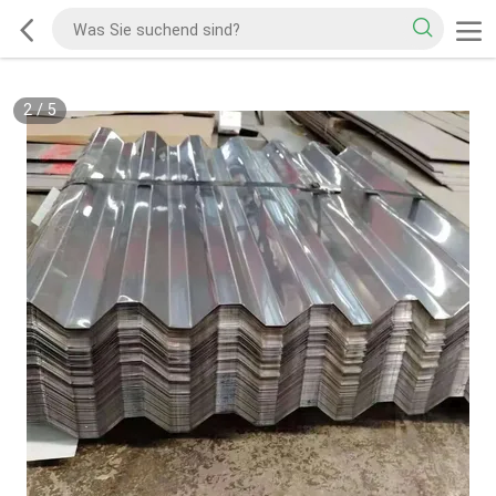
2
/
5