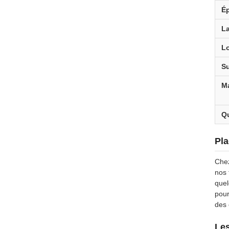
É
L
L
Su
M
Qu
Pla
Chez
nos 
quel
pour
des
Les