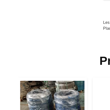
Les
Pla
P