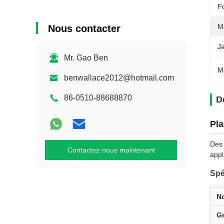
F
Ma
Nous contacter
J
Mr. Gao Ben
M
benwallace2012@hotmail.com
86-0510-88688870
D
Pla
Des 
Contactez-nous maintenant
appl
Spé
N
G