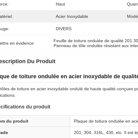
orce:
Haut
Quan
tériel:
Acier Inoxydable
Modè
auge:
DIVERS
Feuille de toiture ondulée de qualité 201 3
ettre en évidence:
Panneau de tôle ondulée résistant aux int
escription Du Produit
que de toiture ondulée en acier inoxydable de qualit
tôles de toiture en acier inoxydable ondulé de haute qualité conçues po
ications.
cifications du produit
om du produit
Plaque de toiture ondulée en aci
rade
201, 304, 316L, 430, etc. Il est 