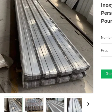
Inox
Pers
Pour
Nombre
Prix:
Obte