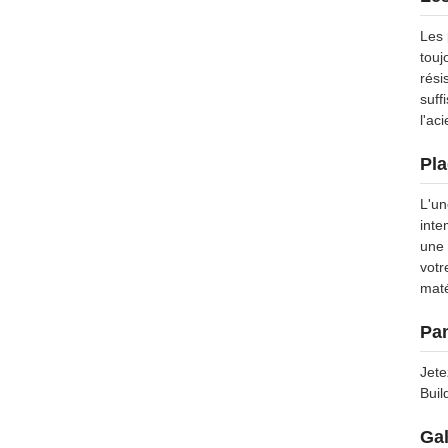
Les 
touj
rési
suff
l'ac
Pla
L'un
inte
une 
votr
maté
Pan
Jete
Buil
Gal