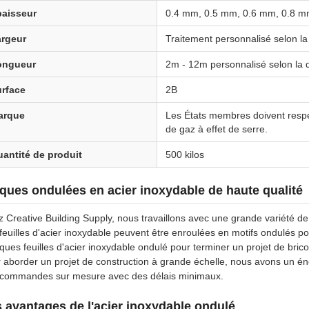
paisseur
0.4 mm, 0.5 mm, 0.6 mm, 0.8 m
argeur
Traitement personnalisé selon 
ongueur
2m - 12m personnalisé selon la
rface
2B
arque
Les États membres doivent respec
de gaz à effet de serre.
antité de produit
500 kilos
ques ondulées en acier inoxydable de haute qualité
 Creative Building Supply, nous travaillons avec une grande variété de 
feuilles d'acier inoxydable peuvent être enroulées en motifs ondulés po
ques feuilles d'acier inoxydable ondulé pour terminer un projet de br
 aborder un projet de construction à grande échelle, nous avons un én
 commandes sur mesure avec des délais minimaux.
 avantages de l'acier inoxydable ondulé