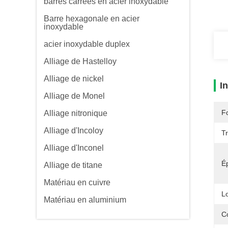
barres carrées en acier inoxydable
Barre hexagonale en acier
inoxydable
acier inoxydable duplex
Alliage de Hastelloy
Alliage de nickel
I
Alliage de Monel
F
Alliage nitronique
Alliage d'Incoloy
T
Alliage d'Inconel
É
Alliage de titane
Matériau en cuivre
L
Matériau en aluminium
C