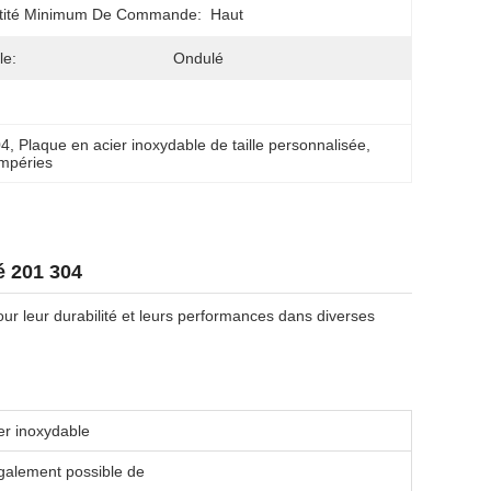
tité Minimum De Commande:
Haut
le:
Ondulé
04
, 
Plaque en acier inoxydable de taille personnalisée
, 
empéries
é 201 304
ur leur durabilité et leurs performances dans diverses
er inoxydable
également possible de