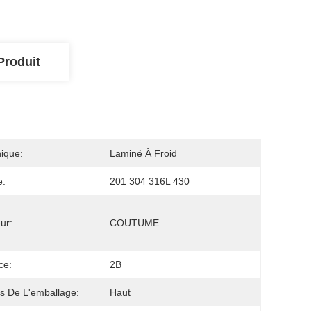
Produit
ique:
Laminé À Froid
e:
201 304 316L 430
ur:
COUTUME
ce:
2B
ls De L'emballage:
Haut