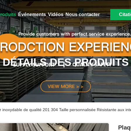
roduits
Événements
Vidéos
Nous contacter
Citat
DÉTAILS DES PRODUITS
r inoxydable de qualité 201 304 Taille personnalisée Résistante aux int
Plaq