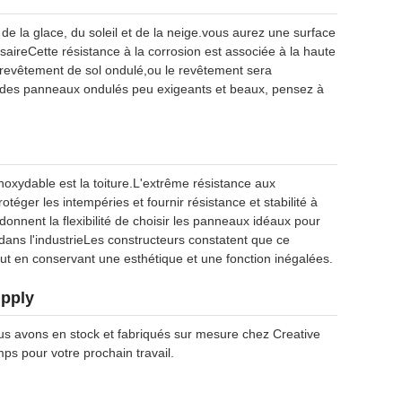
de la glace, du soleil et de la neige.vous aurez une surface
ireCette résistance à la corrosion est associée à la haute
e revêtement de sol ondulé,ou le revêtement sera
ez des panneaux ondulés peu exigeants et beaux, pensez à
noxydable est la toiture.L'extrême résistance aux
téger les intempéries et fournir résistance et stabilité à
onnent la flexibilité de choisir les panneaux idéaux pour
 dans l'industrieLes constructeurs constatent que ce
out en conservant une esthétique et une fonction inégalées.
upply
us avons en stock et fabriqués sur mesure chez Creative
emps pour votre prochain travail.