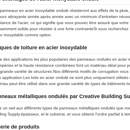
panneaux en acier inoxydable ondulé résisteront aux effets de la pluie, 
ours attrayante année après année avec un minimum d'entretien nécessa
stance de l'acier, ce qui signifie que vous pouvez être assuré que votr
isamment solide pour résister à une forte contrainteSi vous recherch
ier inoxydable comme option.
ques de toiture en acier inoxydable
e des applications les plus populaires des panneaux ondulés en acier i
mpéries et la haute résistance combinées font un matériau idéal pour pro
grande variété de structures.Nos différents motifs de corrugation vous d
e application.Les toits en acier ondulé ne sont plus uniquement utilisés
riau peut être utilisé dans une grande variété de types de bâtiments t
neaux métalliques ondulés par Creative Building S
z un oeil aux différents types de panneaux métalliques ondulés que no
ding Supply.épaisseur, et le substrat, et vous obtenir l'ordre parfait à t
erie de produits