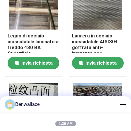
Su di noi
visita della fabbrica
Legno di acciaio
Lamiera in acciaio
inossidabile laminato a
inossidabile AISI304
freddo 430 BA
goffrata anti-
Superficie
impronta con
Controllo della qualità
0,5*1220*2440 mm
spessore da 0,4 a 3,0
Invia richiesta
Invia richiesta
con superficie a
mm per applicazioni
specchio 6K
architettoniche
Contattaci
Notizie
Benwallace
Casi
1:39 AM
Chiedi un preventivo