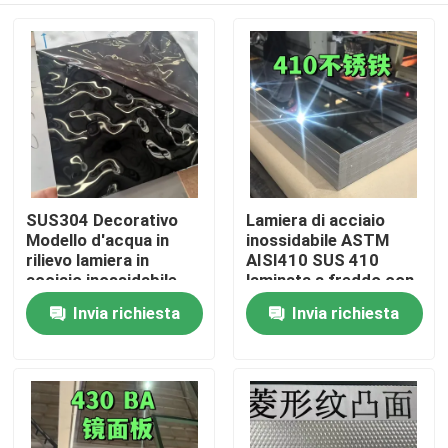
SUS304 Decorativo
Lamiera di acciaio
Modello d'acqua in
inossidabile ASTM
rilievo lamiera in
AISI410 SUS 410
acciaio inossidabile
laminata a freddo con
per esterni
superficie lucidata BA
Invia richiesta
Invia richiesta
Casa.
architettonici
0,8 * 1220 * 2440
Prodotti
Video