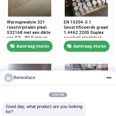
Over ons
Warmgewalste 321
EN 10204-3.1
roestvrijstalen plaat
Gecertificeerde graad
fabriekstour
S32168 met een dikte
1.4462 2205 Duplex
van 3,0 - 80,0 mm en
roestvrij staalplaat
corrosiebestendigheid
met warmgewalste
Aanvraag sturen
Aanvraag sturen
Kwaliteitscontrole
techniek
Neem contact met ons op
Benwallace
Nieuws
6:00 PM
Gevallen
Good day, what product are you looking 
for?
Warmgewalst NO.1
Warmgewalste 430
Vraag een offerte