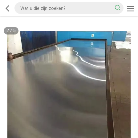
2
/
5