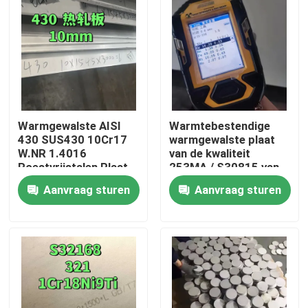
Warmgewalste AISI
Warmtebestendige
430 SUS430 10Cr17
warmgewalste plaat
W.NR 1.4016
van de kwaliteit
Roestvrijstalen Plaat
253MA / S30815 van
10*1500*6000 NO.1
roestvrij staal
Aanvraag sturen
Aanvraag sturen
Oppervlak
Huis
Producten
Video's