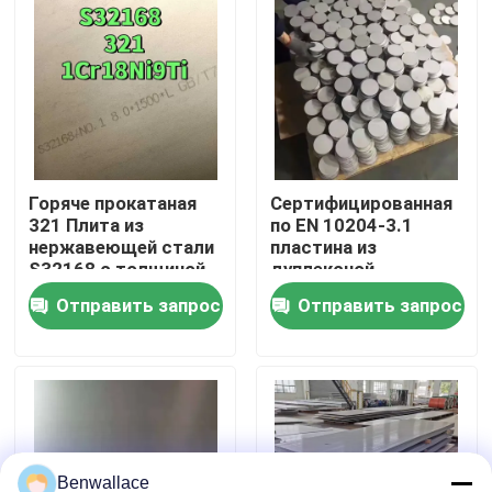
О нас
экскурсия по заводу
Контроль качества
Горяче прокатаная
Сертифицированная
321 Плита из
по EN 10204-3.1
нержавеющей стали
пластина из
S32168 с толщиной
дуплексной
Свяжитесь с нами
3,0 - 80,0 мм и
нержавеющей стали
Отправить запрос
Отправить запрос
коррозионной
марки 1.4462 2205,
стойкостью
изготовленная
Новости
методом горячей
прокатки
Случаи
Запросите цитату
Benwallace