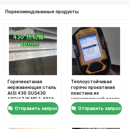
Порекомендованные продукты
Горячекатаная
Теплоустойчивая
нержавеющая сталь
горячо прокатаная
Домой
AISI 430 SUS430
пластина из
10Cr17 W.NR 1.4016
нержавеющей стали
толщиной
класса 253MA /
Отправить запрос
Отправить запрос
Продукты
10*1500*6000 с
S30815 с
поверхностью №1
поверхностью
маринования
Видеозаписи