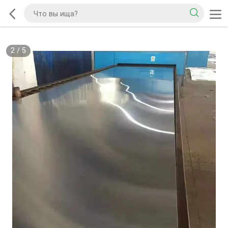
2
/
5