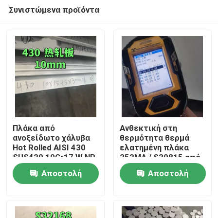
Συνιστώμενα προϊόντα
Πλάκα από
Ανθεκτική στη
ανοξείδωτο χάλυβα
θερμότητα θερμά
Hot Rolled AISI 430
ελατημένη πλάκα
Σπίτι
SUS430 10Cr17 W.NR
253MA / S30815 από
1.4016 Επιφάνεια
ανοξείδωτο χάλυβα
Αποστολή
Αποστολή
NO.1 10*1500*6000
με επιφάνεια
Προϊόντα
αλάτισης
ερώτησης
ερώτησης
Βίντεο