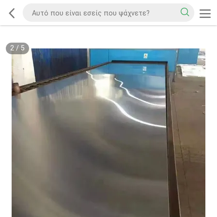
2
/
5