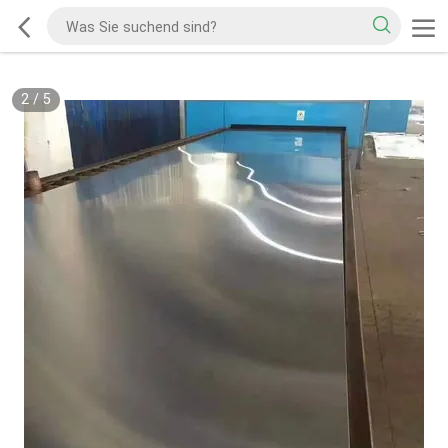
2
/
5