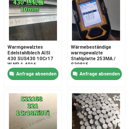
Warmgewalztes
Wärmebeständige
Edelstahlblech AISI
warmgewalzte
430 SUS430 10Cr17
Stahlplatte 253MA /
W.NR 1.4016
S30815
10*1500*6000
Anfrage absenden
Anfrage absenden
Oberfläche NO.1
Zu Hause
Produkte
Videos