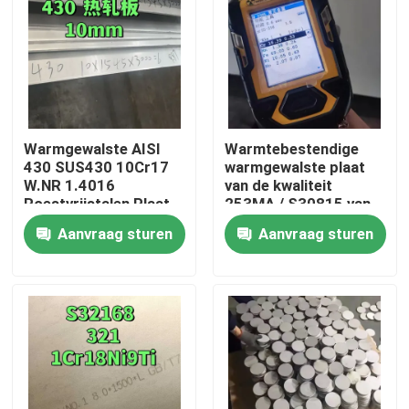
Warmgewalste AISI
Warmtebestendige
430 SUS430 10Cr17
warmgewalste plaat
W.NR 1.4016
van de kwaliteit
Roestvrijstalen Plaat
253MA / S30815 van
10*1500*6000 NO.1
roestvrij staal
Aanvraag sturen
Aanvraag sturen
Oppervlak
Huis
Producten
Video's