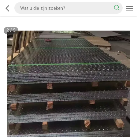
2
/
5