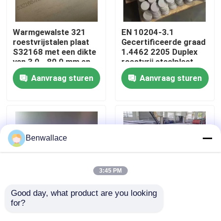
Over ons
Warmgewalste 321
EN 10204-3.1
roestvrijstalen plaat
Gecertificeerde graad
S32168 met een dikte
1.4462 2205 Duplex
fabriekstour
van 3,0 - 80,0 mm en
roestvrij staalplaat
corrosiebestendigheid
met warmgewalste
Aanvraag sturen
Aanvraag sturen
techniek
Kwaliteitscontrole
Neem contact met ons op
Benwallace
Nieuws
3:45 PM
Gevallen
Good day, what product are you looking 
for?
Warmgewalst NO.1
Warmgewalste 430
Oppervlak SS 321
roestvrijstalen plaat
Vraag een offerte